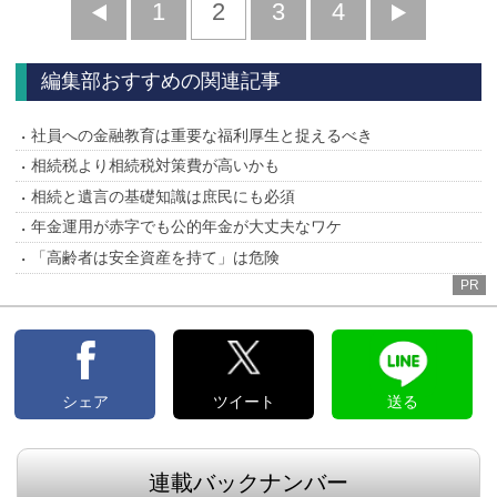
前
1
2
3
4
次
へ
へ
編集部おすすめの関連記事
社員への金融教育は重要な福利厚生と捉えるべき
相続税より相続税対策費が高いかも
相続と遺言の基礎知識は庶民にも必須
年金運用が赤字でも公的年金が大丈夫なワケ
「高齢者は安全資産を持て」は危険
PR
シェア
ツイート
送る
連載バックナンバー