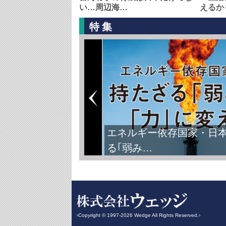
い…周辺海…
えるか
特集
エネルギー依存国家・日
る｢弱み…
‹Copyright © 1997-2026 Wedge All Rights Reserved.›