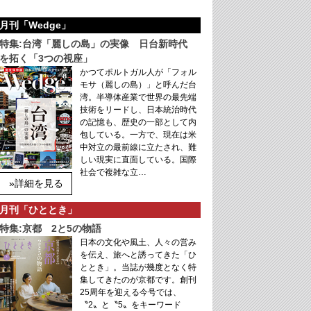
月刊「Wedge」
特集:台湾「麗しの島」の実像 日台新時代
を拓く「3つの視座」
かつてポルトガル人が「フォル
モサ（麗しの島）」と呼んだ台
湾。半導体産業で世界の最先端
技術をリードし、日本統治時代
の記憶も、歴史の一部として内
包している。一方で、現在は米
中対立の最前線に立たされ、難
しい現実に直面している。国際
社会で複雑な立…
»詳細を見る
月刊「ひととき」
特集:京都 2と5の物語
日本の文化や風土、人々の営み
を伝え、旅へと誘ってきた「ひ
ととき」。当誌が幾度となく特
集してきたのが京都です。創刊
25周年を迎える今号では、
〝2〟と〝5〟をキーワード