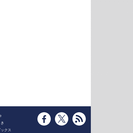
e
とき
ブックス