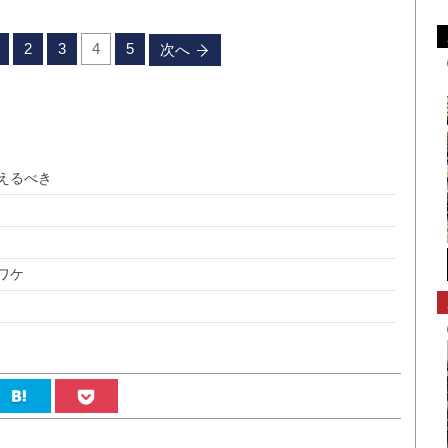
2
3
4
5
次へ
えるべき
ワケ