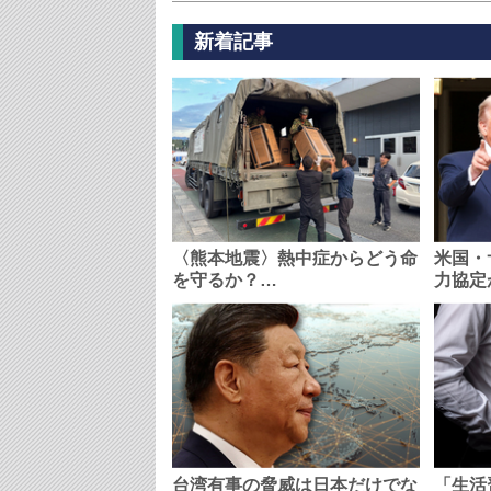
新着記事
〈熊本地震〉熱中症からどう命
米国・
を守るか？…
力協定
台湾有事の脅威は日本だけでな
「生活