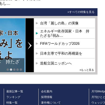
もし…
»すべての特集を見る
台湾「麗しの島」の実像
エネルギー依存国家・日本 持
たざる｢弱み…
FIFAワールドカップ2026
日本主導で平和の再構築を
本 持たざ
造船立国ニッポンへ
»もっと見る
最新記事一覧
会社案内
月刊Wedg
ランキング
採用情報
月刊ひと
特集一覧
著作権について
ウェッジ