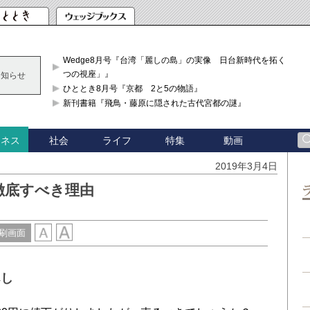
Wedge8月号『台湾「麗しの島」の実像 日台新時代を拓く「3
つの視座」』
お知らせ
ひととき8月号『京都 2と5の物語』
新刊書籍『飛鳥・藤原に隠された古代宮都の謎』
社会
ライフ
特集
動画
ジネス
2019年3月4日
徹底すべき理由
刷画面
べし