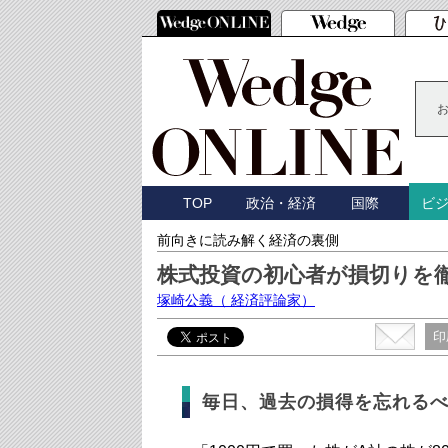
TOP
政治・経済
国際
ビ
前向きに読み解く経済の裏側
株式投資の初心者が損切りを
塚崎公義
（ 経済評論家）
印
毎日、過去の損得を忘れる