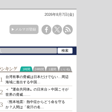
2026年8月7日(金)
メルマガ登録
ランキング
1時間
24時間
1週間
いいね
台湾有事の脅威は日本だけでない…周辺
1
海域に進出する中国…
＜〝運命共同体〟の日米台＞中国こそが
2
世界の脅威....…
〈熊本地震〉熱中症からどう命を守る
3
か？人間は「発汗の名…