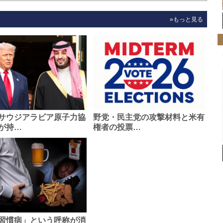
»もっと見る
サウジアラビア原子力協
野党・民主党の攻撃材料と米有
が持…
権者の投票…
習慣病」という呼称が消