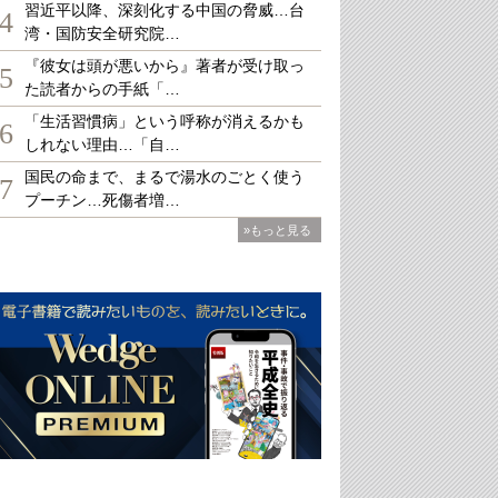
習近平以降、深刻化する中国の脅威…台
4
湾・国防安全研究院…
『彼女は頭が悪いから』著者が受け取っ
5
た読者からの手紙「…
「生活習慣病」という呼称が消えるかも
6
しれない理由…「自…
国民の命まで、まるで湯水のごとく使う
7
プーチン…死傷者増…
»もっと見る