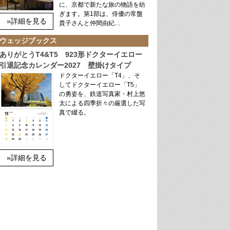
に、京都で新たな旅の物語を紡
ぎます。第1部は、俳優の常盤
»詳細を見る
貴子さんと仲間由紀…
ウェッジブックス
ありがとうT4&T5 923形ドクターイエロー
引退記念カレンダー2027 壁掛けタイプ
ドクターイエロー「T4」、そ
してドクターイエロー「T5」
の勇姿を、鉄道写真家・村上悠
太による四季折々の厳選した写
真で綴る。
»詳細を見る