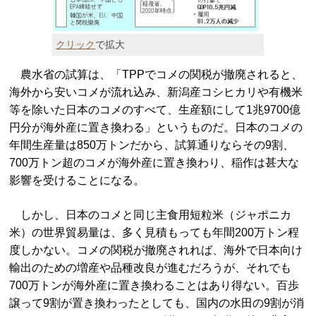
クリック
で拡大
農水省の試算は、「TPPでコメの関税が撤廃されると、
海外から安いコメが流れ込み、新潟産コシヒカリや有機米
等を除いた日本のコメのすべて、生産額にして1兆9700億
円分が海外産に置き換わる」というものだ。日本のコメの
年間生産量は850万トンだから、試算通りならその9割、
700万トン超のコメが海外産に置き換わり、稲作は甚大な
影響を受けることになる。
しかし、日本のコメと同じ主食用短粒米（ジャポニカ
米）の世界貿易量は、多く見積もっても年間200万トン程
度しかない。コメの関税が撤廃されれば、海外で日本向け
輸出のための増産や品種改良が進むだろうが、それでも
700万トンが海外産に置き換わることはあり得ない。百歩
譲って9割が置き換わったとしても、国内の水田の9割が消