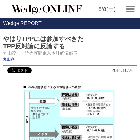
8/8(土)
Wedge REPORT
やはりTPPには参加すべきだ
TPP反対論に反論する
丸山淳一・読売新聞東京本社経済部長
丸山淳一
2011/10/26