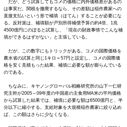
だが、どう試算してもコメの価格に内外価格差があるの
は事実だ。関税を撤廃するなら、その差額は稲作農家への
直接支払いという形で補填（ほてん）することが必要にな
る。反対派は、補填額が戸別所得補償予算の約4倍、1兆
4500億円にのぼると試算し、「現在の財政事情でこんな補
填ができるはずがない」と主張している。
だが、この数字にもトリックがある。コメの国際価格を
農水省の試算と同じ1キロ＝57円と設定し、コメの国際価
格を安く見積もった結果、補填に必要な額が膨らんでいる
のである。
ちなみに、キヤノングローバル戦略研究所の山下一仁研
究主幹が2005～09年度の中国産の主食用MA米の平均価格
から試算した結果では、補填に必要な額は6500億円と、半
分以下に縮小する。支給対象を大規模稲作農家に絞り込め
ば、この額はさらに少なくなる。