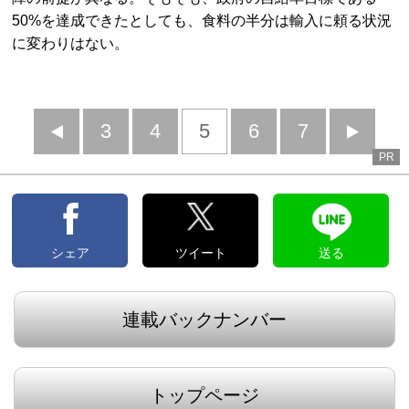
50%を達成できたとしても、食料の半分は輸入に頼る状況
に変わりはない。
前
3
4
5
6
7
PR
へ
へ
シェア
ツイート
送る
連載バックナンバー
トップページ