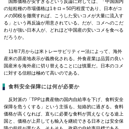
国際価格が安すぎるという反論に対しては、「中国国内
の短粒種の市場価格は1キロ＝50円程度であり、日本がコ
メの関税を撤廃すれば、こうした安いコメが大量に流入す
る」という再反論が用意されている。だが、コメへのこだ
わりが強い日本人が、どれほど中国産の安いコメを食べる
だろうか。
11年7月からは米トレーサビリティー法によって、海外
産米の原産地表示が義務化される。外食産業は品質の良い
国産米を海外産に切り替えることには慎重だ。日本のコメ
に対する信頼は極めて高いのである。
食料安全保障には何が必要か
反対派の「TPPは農産物の国内自給率を下げ、食料安全
保障を危うくする」という主張も、短絡的に過ぎる。食料
価格が高くなれば、直ちに必要な食料が買えなくなる途上
国と、価格が上昇しても輸入を継続できる日本とは安全保
障の前提が異なる。そもそも、政府の自給率目標である