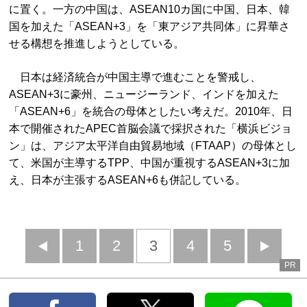
に置く。一方の中国は、ASEAN10カ国に中国、日本、韓
国を加えた「ASEAN+3」を「東アジア共同体」に昇華さ
せる構想を推進しようとしている。
日本は経済統合が中国主導で進むことを警戒し、
ASEAN+3に豪州、ニュージーランド、インドを加えた
「ASEAN+6」を統合の母体としたい考えだ。2010年、日
本で開催されたAPEC首脳会議で採択された「横浜ビジョ
ン」は、アジア太平洋自由貿易地域（FTAAP）の母体とし
て、米国が主導するTPP、中国が重視するASEAN+3に加
え、日本が主張するASEAN+6も併記している。
前
1
2
3
4
5
PR
へ
へ