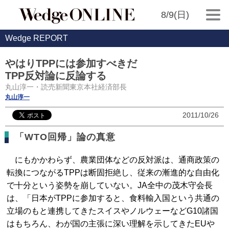
8/9(日)
Wedge REPORT
やはりTPPには参加すべきだ
TPP反対論に反論する
丸山淳一・読売新聞東京本社経済部長
丸山淳一
2011/10/26
「WTO回帰」論の真意
にもかかわらず、農業団体などの反対派は、通商政策の
転換につながるTPPは断固拒絶し、従来の漸進的な自由化
で十分という姿勢を崩していない。JA全中の茂木守会長
は、「日本がTPPに参加すると、食料輸入国という共通の
立場のもと連携してきたスイスやノルウェーなどG10諸国
はもちろん、わが国の主張に深い理解を示してきたEUや