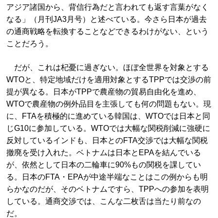
アジア諸国から、背信行為だと言われても返す言葉がなく
なる」（月刊JA3月号）と述べている。今さら日本が過去
の通商戦略を転換することなどできるわけがない、という
ことだろう。
だが、これは杞憂に過ぎない。ほぼ全世界を対象とする
WTOと、特定地域だけを適用対象とするTPPでは交渉の前
提が異なる。日本がTPPで農産物の貿易自由化を進め、
WTOで農産物の例外品目を主張しても何の問題もない。現
に、FTAを積極的に進めている韓国は、WTOでは日本と同
じG10に参加している。WTOでは大幅な関税削減に強硬に
反対しているインドも、日本とのFTA交渉では大幅な関税
撤廃を受け入れた。ベトナムは日本とEPAを結んでいる
が、依然として日本の二輪車に90%もの関税を課してい
る。日本のFTA・EPAが中途半端なことはこの例からも明
らかなのだが、そのベトナムですら、TPPへの参加を表明
している。通商交渉では、こんな二枚舌は当たり前なの
だ。