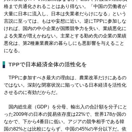
格まで共通化されることはあり得ない。「中国の労働者が
大量に日本に流入し、日本は失業者だらけになる」という
言説に至っては、もはや妄想に近い。逆にTPPに参加しな
ければ、国内の中小企業が国際競争力を失い、業績悪化に
よる失業が増えかねない。主業とする勤め先の企業の業績
悪化は、第2種兼業農家の暮らしにも悪影響を与えること
になる。
TPPで日本経済全体の活性化を
TPPに参加すべき最大の理由は、農業改革だけにあるの
ではない。深刻な閉塞状況に陥っている日本経済を活性化
させるのに有効だからだ。
国内総生産（GDP）を分母、輸出入の合計額を分子にと
った2009年の日本の貿易依存度は22%で、世界178か国の
なかで、下から4番目に低い。アジアの競争相手である韓
国の82%とは比較にならず、中国の45%の半分以下だ。依