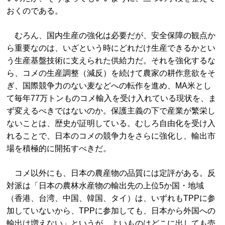
おくのである。
むろん、国内生産の強化は必要だが、安全保障の観点か
ら重要なのは、いざという時にどれだけ生産できるかとい
う生産基盤技術に支えられた供給力だ。それを強化するな
ら、コメの生産調整（減反）を続けて農家の耕作意欲をそ
ぎ、国際競争力のない麦などへの転作を進め、MA米とし
て毎年77万トンものコメ輸入を受け入れている現状を、ま
ず変えるべきではないのか。保護主義の下で産業が繁栄し
ないことは、歴史が証明している。むしろ自由化を受け入
れることで、日本のコメの競争力をさらに強化し、輸出市
場を積極的に開拓すべきだ。
コメ以外にも、日本の農産物の品質には定評がある。反
対派は「日本の農林水産物の輸出先の上位5か国・地域
（香港、台湾、中国、韓国、タイ）は、いずれもTPPに参
加していないから、TPPに参加しても、日本から外国への
輸出は増えない」というが、よいものはどこに出しても売