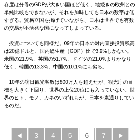
存度は分母のGDPが大きい国ほど低く、地続きの欧州との
単純比較もできないが、それを加味しても日本の数字は低
すぎる。貿易立国を掲げていながら、日本は世界でも有数
の交易が不活発な国になってしまっている。
投資についても同様だ。09年の日本の対内直接投資残高
は20億ドルと、国内総生産（GDP）比で3.9%しかない。
米国の21.9%、英国の51.7%、ドイツの21.0%よりかなり
低く、韓国の13.3%、中国の10.1%にも劣る。
10年の訪日観光客数は800万人を超えたが、観光庁の目
標を大きく下回り、世界の上位20位にも入っていない。世
界のヒト、モノ、カネのいずれもが、日本を素通りしてい
るのだ。
前
3
4
5
6
7