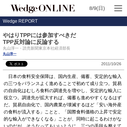
8/9(日)
Wedge REPORT
やはりTPPには参加すべきだ
TPP反対論に反論する
丸山淳一・読売新聞東京本社経済部長
丸山淳一
2011/10/26
日本の食料安全保障は、国内生産、備蓄、安定的な輸入
の三つをバランスよく進めることで初めて成り立つ。貿易
の自由化はむしろ食料の調達先を増やし、安定的な輸入に
役立つ。調達先が拡大すれば、備蓄も進めやすくなるはず
だ。貿易自由化で、国内農業が壊滅するほど「安い海外産
の食料が流入する」ことと、「国際食料価格の上昇で安定
的な輸入ができなくなる」ことが、同時に起こるわけがな
いのだが、そうなってもいいように、三つの手段を整えて