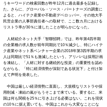
うキーワードの検索回数が昨年12月に過去最多を記録し
た。さらに、グローバル・ソース・パートナーズの調査に
よると、ハイテク産業や不動産デベロッパー、その他大手
民営企業の人事部責任者への取材で、ここ数カ月における
リストラ率が30％に達したことが明らかになった。
人材紹介ネット大手「智聯招聘」では、昨年第4四半期
の全業種の求人数が前年同期比で10％減少し、特にハイテ
ク産業やネット系ベンチャー企業の2018年第3四半期の求
人は同期比で51％も激減したという。アリババは採用計画
を凍結し、「人材に対する継続的な投資」の重要性を認め
ながらも、「特に経済情勢が深刻である状況下」と付け加
えて声明を発表した。
中国は厳しい経済情勢に直面し、大規模なリストラや採
用削減・凍結の嵐がもうそこまで来ている。要するに、米
国は何も関税を25％に引き上げる必要はない。これを現状
の10％に据え置いても、中国はこれから大変なことにな