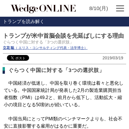
8/10(月)
トランプを読み解く
トランプが米中首脳会談を先延ばしにする理由
ぐらつく中国に対する「3つの選択肢」
立花 聡
（ エリス・コンサルティング代表・法学博士）
2019/03/19
ぐらつく中国に対する「3つの選択肢」
中国経済が低迷し、中国を取り巻く環境は着々と悪化し
ている。中国国家統計局が発表した2月の製造業購買担当
者指数（PMI）は49.2と、前月から低下し、活動拡大・縮
小の境目となる50割れが続いている。
中国当局にとってPMI類のベンチマークよりも、社会不
安に直接影響する雇用がはるかに重要だ。