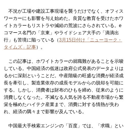
不況が工場や建設工事現場を襲うだけでなく、オフィス
ワーカーにも影響を与え始めた。良質な教育を受けたホワ
イトカラーもリストラや減給の荒波にさらされている。e
コマース名門の「京東」やライドシェア大手の「滴滴出
行」も苦境に陥っている（
3月15日付け「ニューヨーク・
タイムズ」記事
）。
この記事は、ホワイトカラーの就職難があることを示唆
している。中国経済の低迷は政府公式発表のデータよりは
るかに深刻ということだ。中産階級の旺盛な消費が経済成
長を牽引し、製造業依存の成長モデルからの脱却を可能に
する。しかし、消費者は財布のひもを締め、従来のように
消費しなくなった。不滅なる人気を誇る不動産市場から繁
栄を極めたハイテク産業まで、消費に対する情熱が失わ
れ、経済の隅々まで影響が及んでいる。
中国最大手検索エンジンの「百度」では、「求職」とい