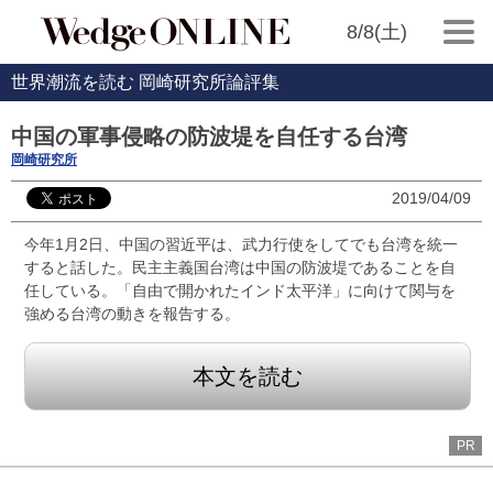
8/8(土)
世界潮流を読む 岡崎研究所論評集
中国の軍事侵略の防波堤を自任する台湾
岡崎研究所
2019/04/09
今年1月2日、中国の習近平は、武力行使をしてでも台湾を統一
すると話した。民主主義国台湾は中国の防波堤であることを自
任している。「自由で開かれたインド太平洋」に向けて関与を
強める台湾の動きを報告する。
本文を読む
PR