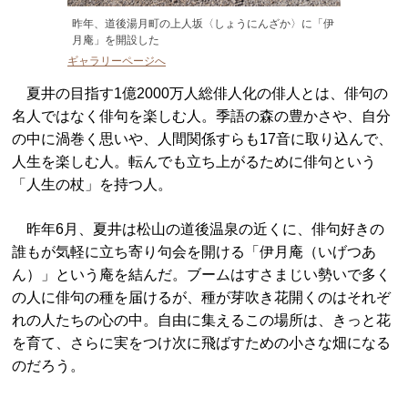
昨年、道後湯月町の上人坂〈しょうにんざか〉に「伊
月庵」を開設した
ギャラリーページへ
夏井の目指す1億2000万人総俳人化の俳人とは、俳句の
名人ではなく俳句を楽しむ人。季語の森の豊かさや、自分
の中に渦巻く思いや、人間関係すらも17音に取り込んで、
人生を楽しむ人。転んでも立ち上がるために俳句という
「人生の杖」を持つ人。
昨年6月、夏井は松山の道後温泉の近くに、俳句好きの
誰もが気軽に立ち寄り句会を開ける「伊月庵（いげつあ
ん）」という庵を結んだ。ブームはすさまじい勢いで多く
の人に俳句の種を届けるが、種が芽吹き花開くのはそれぞ
れの人たちの心の中。自由に集えるこの場所は、きっと花
を育て、さらに実をつけ次に飛ばすための小さな畑になる
のだろう。