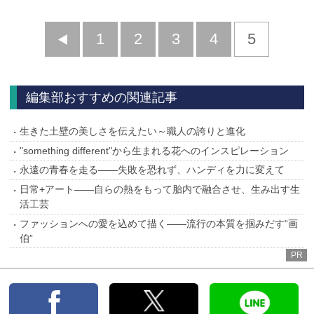
前
1
2
3
4
5
へ
編集部おすすめの関連記事
生きた土壁の美しさを伝えたい～職人の誇りと進化
"something different"から生まれる花へのインスピレーション
永遠の青春を走る――失敗を恐れず、ハンディを力に変えて
日常+アート――自らの熱をもって胎内で融合させ、生み出す生
活工芸
ファッションへの愛を込めて描く――流行の本質を掴みだす“画
伯”
PR