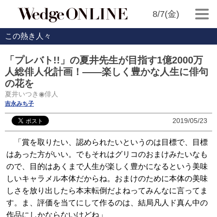
8/7(金)
この熱き人々
「プレバト!!」の夏井先生が目指す1億2000万
人総俳人化計画！――楽しく豊かな人生に俳句
の花を
夏井いつき◉俳人
吉永みち子
2019/05/23
「賞を取りたい、認められたいというのは目標で、目標
はあった方がいい。でもそれはグリコのおまけみたいなも
ので、目的はあくまで人生が楽しく豊かになるという美味
しいキャラメル本体だからね。おまけのために本体の美味
しさを放り出したら本末転倒だよねってみんなに言ってま
す。ま、評価を当てにして作るのは、結局凡人ド真ん中の
作品にしかならないけどね」