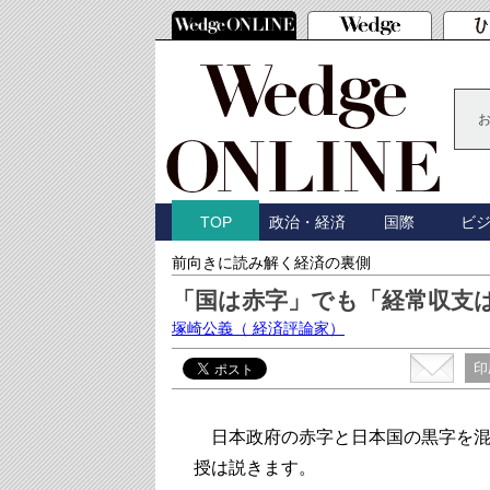
政治・経済
国際
ビ
TOP
前向きに読み解く経済の裏側
「国は赤字」でも「経常収支
塚崎公義
（ 経済評論家）
印
日本政府の赤字と日本国の黒字を混
授は説きます。