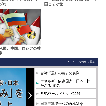
がな…
国こそが世…
米国、中国、ロシアの核
争、…
»すべての特集を見る
台湾「麗しの島」の実像
エネルギー依存国家・日本 持
たざる｢弱み…
FIFAワールドカップ2026
日本主導で平和の再構築を