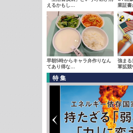
えるかもし…
業証書
早朝5時からキャラ弁作りなん
強まる
てあり得な…
軍拡競
特集