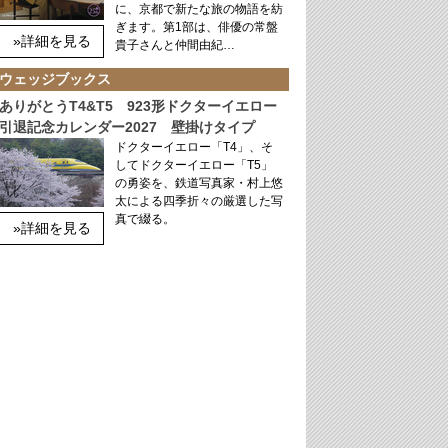
に、京都で新たな旅の物語を紡
ぎます。第1部は、俳優の常盤
»詳細を見る
貴子さんと仲間由紀…
ウェッジブックス
ありがとうT4&T5 923形ドクターイエロー
引退記念カレンダー2027 壁掛けタイプ
ドクターイエロー「T4」、そ
してドクターイエロー「T5」
の勇姿を、鉄道写真家・村上悠
太による四季折々の厳選した写
真で綴る。
»詳細を見る