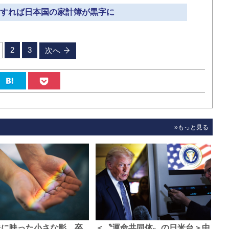
出をすれば日本国の家計簿が黒字に
2
3
次へ
»もっと見る
像に映った小さな影、卒
＜〝運命共同体〟の日米台＞中