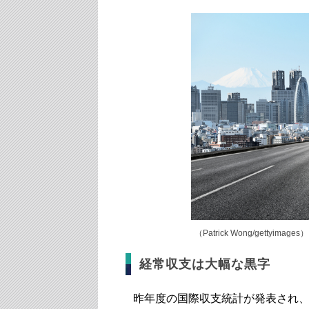
（Patrick Wong/gettyimages）
経常収支は大幅な黒字
昨年度の国際収支統計が発表され、