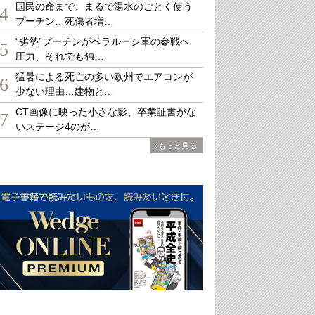
国民の命まで、まるで湯水のごとく使う
4
プーチン…死傷者増…
“劣勢”プーチンがベラルーシ軍の参戦へ
5
圧力、それでも独…
猛暑による死亡の多い欧州でエアコンが
6
少ない理由…建物と…
CT画像に映った小さな影、卒業証書がな
7
いステージ4のが…
»もっと見る