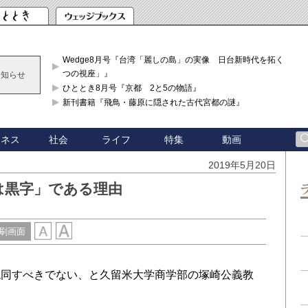
Wedge8月号『台湾「麗しの島」の実像 日台新時代を拓く「3
つの視座」』
お知らせ
ひととき8月号『京都 2と5の物語』
新刊書籍『飛鳥・藤原に隠された古代宮都の謎』
ジネス
社会
ライフ
特集
動画
2019年5月20日
は黒字」である理由
刷画面
同すべきでない、と久留米大学商学部の塚崎公義教