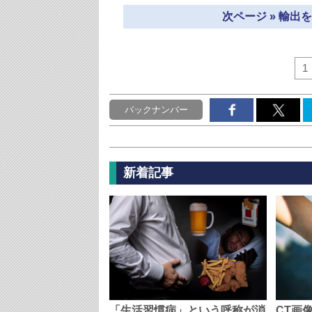
次ページ » 輸
1
バックナンバー
新着記事
「生活習慣病」という呼称が消
CT画