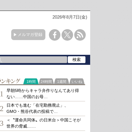
2026年8月7日(金)
メルマガ登録
ランキング
1時間
24時間
1週間
いいね
早朝5時からキャラ弁作りなんてあり得
1
ない……中国のお母…
日本でも進む「在宅勤務廃止」、
2
GMO・熊谷代表の投稿で…
＜〝運命共同体〟の日米台＞中国こそが
3
世界の脅威....…