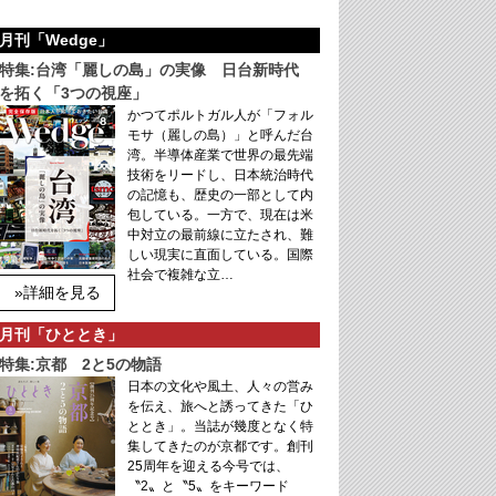
月刊「Wedge」
特集:台湾「麗しの島」の実像 日台新時代
を拓く「3つの視座」
かつてポルトガル人が「フォル
モサ（麗しの島）」と呼んだ台
湾。半導体産業で世界の最先端
技術をリードし、日本統治時代
の記憶も、歴史の一部として内
包している。一方で、現在は米
中対立の最前線に立たされ、難
しい現実に直面している。国際
社会で複雑な立…
»詳細を見る
月刊「ひととき」
特集:京都 2と5の物語
日本の文化や風土、人々の営み
を伝え、旅へと誘ってきた「ひ
ととき」。当誌が幾度となく特
集してきたのが京都です。創刊
25周年を迎える今号では、
〝2〟と〝5〟をキーワード