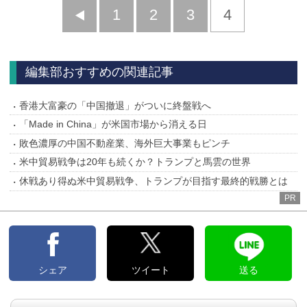
前
1
2
3
4
へ
編集部おすすめの関連記事
香港大富豪の「中国撤退」がついに終盤戦へ
「Made in China」が米国市場から消える日
敗色濃厚の中国不動産業、海外巨大事業もピンチ
米中貿易戦争は20年も続くか？トランプと馬雲の世界
休戦あり得ぬ米中貿易戦争、トランプが目指す最終的戦勝とは
PR
シェア
ツイート
送る