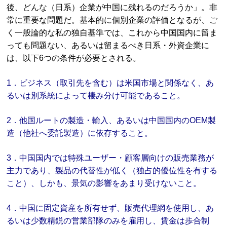
後、どんな（日系）企業が中国に残れるのだろうか」。非
常に重要な問題だ。基本的に個別企業の評価となるが、ご
く一般論的な私の独自基準では、これから中国国内に留ま
っても問題ない、あるいは留まるべき日系・外資企業に
は、以下6つの条件が必要とされる。
1．ビジネス（取引先を含む）は米国市場と関係なく、あ
るいは別系統によって棲み分け可能であること。
2．他国ルートの製造・輸入、あるいは中国国内のOEM製
造（他社へ委託製造）に依存すること。
3．中国国内では特殊ユーザー・顧客層向けの販売業務が
主力であり、製品の代替性が低く（独占的優位性を有する
こと）、しかも、景気の影響をあまり受けないこと。
4．中国に固定資産を所有せず、販売代理網を使用し、あ
るいは少数精鋭の営業部隊のみを雇用し、賃金は歩合制