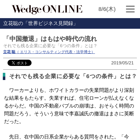
8/6(木)
立花聡の「世界ビジネス見聞録」
「中国撤退」はもはや時代の流れ
それでも残る企業に必要な「6つの条件」とは？
立花 聡
（ エリス・コンサルティング代表・法学博士）
2019/05/21
それでも残る企業に必要な「6つの条件」とは？
ワーカーよりも、ホワイトカラーの失業問題がより深刻
な結果をもたらす。失業すれば、住宅ローンが払えなくな
るからだ。中国の不動産バブルの崩壊は、おそらく時間の
問題だろう。そういう意味で李嘉誠氏の撤退はまさに英断
だった。
先日、在中国の日系企業からある質問をされた。「今