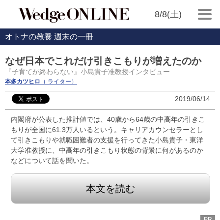
8/8(土)
オトナの教養 週末の一冊
なぜ日本でこれだけ引きこもりが増えたのか
『子育てが終わらない』小島貴子准教授インタビュー
本多カツヒロ
（ ライター）
2019/06/14
内閣府が公表した推計値では、40歳から64歳の中高年の引きこ
もりが全国に61.3万人いるという。キャリアカウンセラーとし
て引きこもりや就職困難者の支援を行ってきた小島貴子・東洋
大学准教授に、中高年の引きこもり状態の背景に何があるのか
などについて話を聞いた。
本文を読む
PR