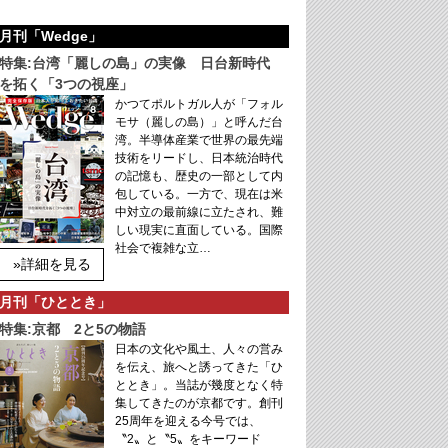
月刊「Wedge」
特集:台湾「麗しの島」の実像 日台新時代
を拓く「3つの視座」
かつてポルトガル人が「フォル
モサ（麗しの島）」と呼んだ台
湾。半導体産業で世界の最先端
技術をリードし、日本統治時代
の記憶も、歴史の一部として内
包している。一方で、現在は米
中対立の最前線に立たされ、難
しい現実に直面している。国際
社会で複雑な立…
»詳細を見る
月刊「ひととき」
特集:京都 2と5の物語
日本の文化や風土、人々の営み
を伝え、旅へと誘ってきた「ひ
ととき」。当誌が幾度となく特
集してきたのが京都です。創刊
25周年を迎える今号では、
〝2〟と〝5〟をキーワード