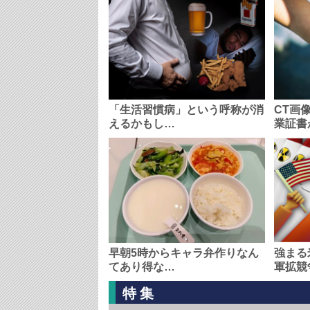
「生活習慣病」という呼称が消
CT画
えるかもし…
業証書
早朝5時からキャラ弁作りなん
強まる
てあり得な…
軍拡競
特集