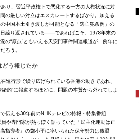
であり、習近平政権下で悪化する一方の人権状況に対
中間の厳しい対立はエスカレートするばかり。加える
者の中国本土引き渡しが可能となる「逃亡犯条例」の
日繰り返されている――であればこそ、1978年末の
況の“原点”ともいえる天安門事件関連報道が、例年に
然だろう。
はどう報じたか
現在進行形で繰り広げられている香港の動きであれ、
情緒的”に報道するほどに、問題の本質から外れてしま
伝える30年前のNHKテレビの特報・特集番組
派員や専門家が熱っぽく語っていた「民主化運動は正
最高指導者』の鄧小平に率いられた保守勢力は後退