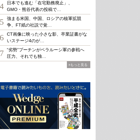
日本でも進む「在宅勤務廃止」、
4
GMO・熊谷代表の投稿で…
強まる米国、中国、ロシアの核軍拡競
5
争、FT紙の社説で覚…
CT画像に映った小さな影、卒業証書がな
6
いステージ4のが…
“劣勢”プーチンがベラルーシ軍の参戦へ
7
圧力、それでも独…
»もっと見る