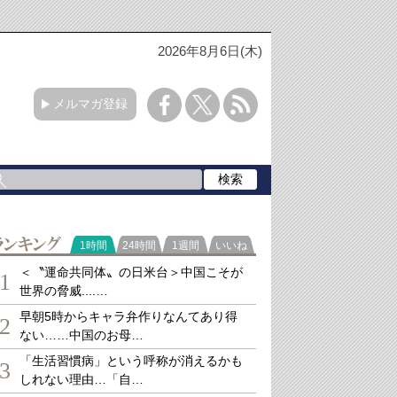
2026年8月6日(木)
メルマガ登録
ランキング
1時間
24時間
1週間
いいね
＜〝運命共同体〟の日米台＞中国こそが
1
世界の脅威....…
早朝5時からキャラ弁作りなんてあり得
2
ない……中国のお母…
「生活習慣病」という呼称が消えるかも
3
しれない理由…「自…