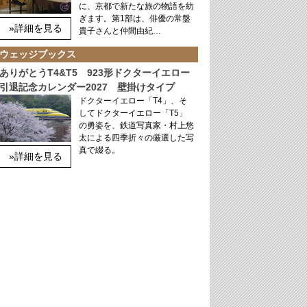
に、京都で新たな旅の物語を紡
ぎます。第1部は、俳優の常盤
»詳細を見る
貴子さんと仲間由紀…
ウェッジブックス
ありがとうT4&T5 923形ドクターイエロー
引退記念カレンダー2027 壁掛けタイプ
ドクターイエロー「T4」、そ
してドクターイエロー「T5」
の勇姿を、鉄道写真家・村上悠
太による四季折々の厳選した写
真で綴る。
»詳細を見る