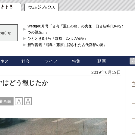
Wedge8月号『台湾「麗しの島」の実像 日台新時代を拓く「3
つの視座」』
お知らせ
ひととき8月号『京都 2と5の物語』
新刊書籍『飛鳥・藤原に隠された古代宮都の謎』
ジネス
社会
ライフ
特集
動画
2019年6月19日
”はどう報じたか
刷画面