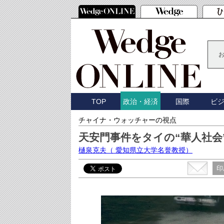
TOP
国際
ビ
政治・経済
チャイナ・ウォッチャーの視点
天安門事件をタイの“華人社会
樋泉克夫
（ 愛知県立大学名誉教授）
印