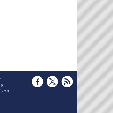
e
とき
ブックス