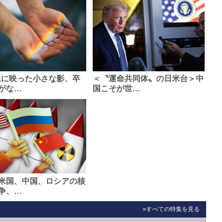
像に映った小さな影、卒
＜〝運命共同体〟の日米台＞中
がな…
国こそが世…
米国、中国、ロシアの核
争、…
»すべての特集を見る