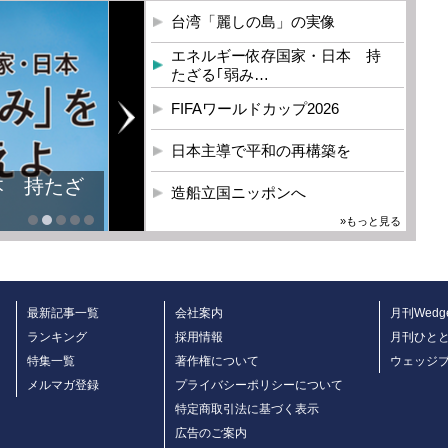
台湾「麗しの島」の実像
エネルギー依存国家・日本 持
たざる｢弱み…
FIFAワールドカップ2026
日本主導で平和の再構築を
本 持たざ
造船立国ニッポンへ
»もっと見る
最新記事一覧
会社案内
月刊Wedg
ランキング
採用情報
月刊ひと
特集一覧
著作権について
ウェッジ
メルマガ登録
プライバシーポリシーについて
特定商取引法に基づく表示
広告のご案内