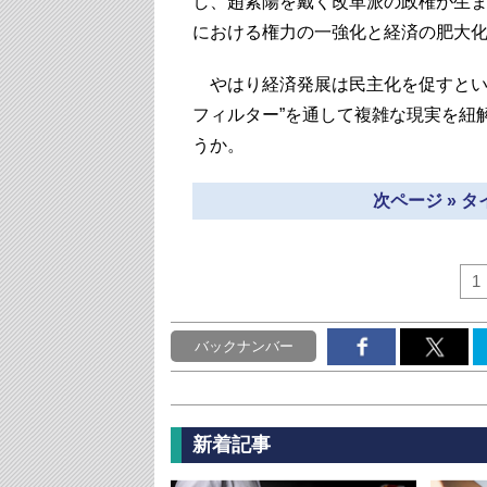
し、趙紫陽を戴く改革派の政権が生ま
における権力の一強化と経済の肥大
やはり経済発展は民主化を促すとい
フィルター”を通して複雑な現実を紐
うか。
次ページ » 
1
バックナンバー
新着記事