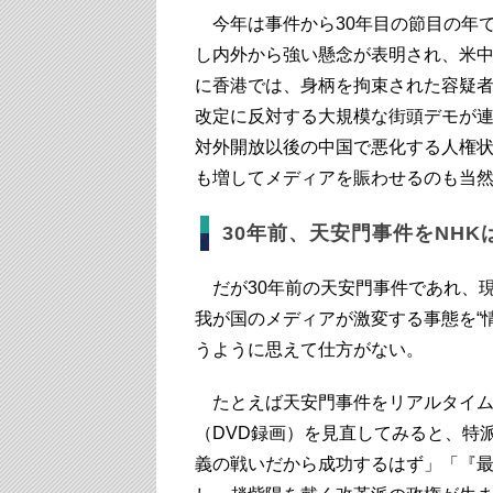
今年は事件から30年目の節目の年
し内外から強い懸念が表明され、米
に香港では、身柄を拘束された容疑
改定に反対する大規模な街頭デモが連
対外開放以後の中国で悪化する人権状
も増してメディアを賑わせるのも当
30年前、天安門事件をNHK
だが30年前の天安門事件であれ、
我が国のメディアが激変する事態を“
うように思えて仕方がない。
たとえば天安門事件をリアルタイムで
（DVD録画）を見直してみると、特
義の戦いだから成功するはず」「『