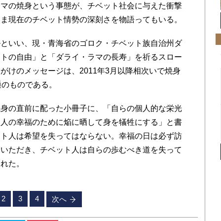
ラマの焼身という事態が、チベット社会に与えた衝撃
まま現在のチベット情勢の深刻さを物語ってもいる。
といい、現・青海省のゴロク・チベット族自治州ダ
ットの自由」と「ダライ・ラマの長寿」を祈るスロー
がけのメッセージは、2011年3月以降相次いで焼身
通のものである。
身の直前に配った小冊子に、「自らの個人的な栄光
ト人の幸福のために焔に晒して身を犠牲にする」と書
ット人は希望を失ってはならない。幸福の日は必ず訪
ていただき、チベット人は自らの歩むべき道を失って
られた。
2
3
4
次へ