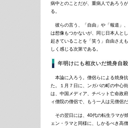
病中とのことだが、重病人であろう
る。
彼らの言う、「自由」や「報道」、
は想像もつかないが、同じ日本人と
起きていることを「笑う」自由さえ
しく感じる次第である。
年明けにも相次いだ焼身自
本論に入ろう。僧侶らによる焼身抗
た。１月７日に、ンガバの町の中心街
は、中国メディア、チベット亡命政
ィ僧院の僧侶で、もう一人は元僧侶
その翌日には、40代の転生ラマが
ェン・ラマと同様に、しかるべき高