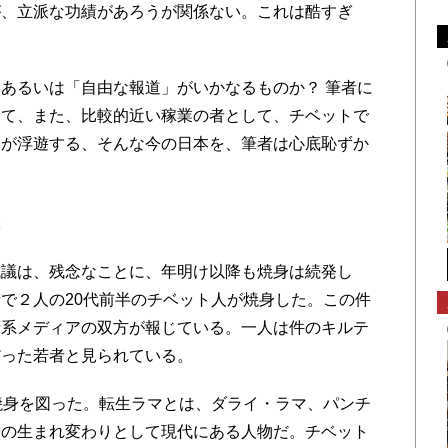
が、立派な功績があろうが関係ない。これは酷すぎ
あるいは「自由な報道」がいかなるものか？ 筆者に
して、また、比較的近い稼業の者として、チベットで
もが浮遊する、そんな今の日本を、筆者は心底恥ずか
殺
議は、残念なことに、年明け以降も焼身は続発し
で２人の20代前半のチベット人が焼身した。この件
府系メディアの双方が報じている。一人は件のキルテ
だった若者と見られている。
焼身を図った。転生ラマとは、ダライ・ラマ、パンチ
僧の生まれ変わりとして現代にある人物だ。チベット