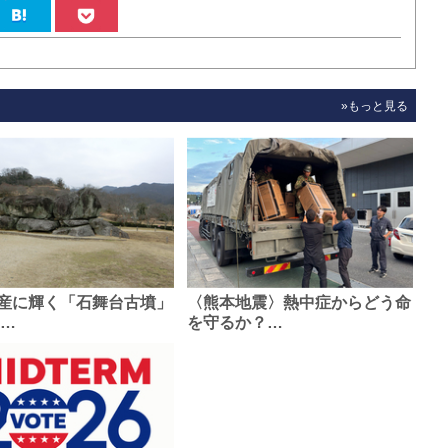
»もっと見る
産に輝く「石舞台古墳」
〈熊本地震〉熱中症からどう命
0…
を守るか？…