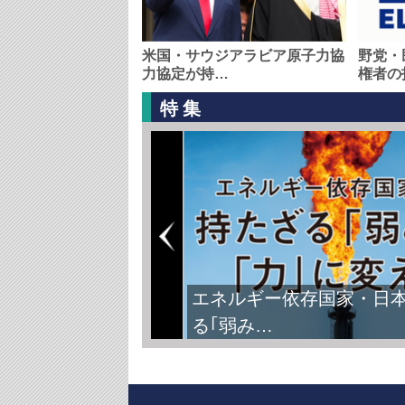
米国・サウジアラビア原子力協
野党・
力協定が持…
権者の
特集
エネルギー依存国家・日
る｢弱み…