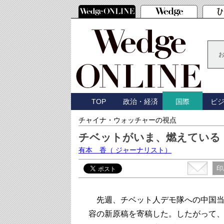
TOP
政治・経済
ビ
国際
チャイナ・ウォッチャーの視点
チベットがいま、燃えている
有本 香
（ ジャーナリスト）
印
先週、チベット人デモ隊への中国当
容の新原稿を寄稿した。したがって