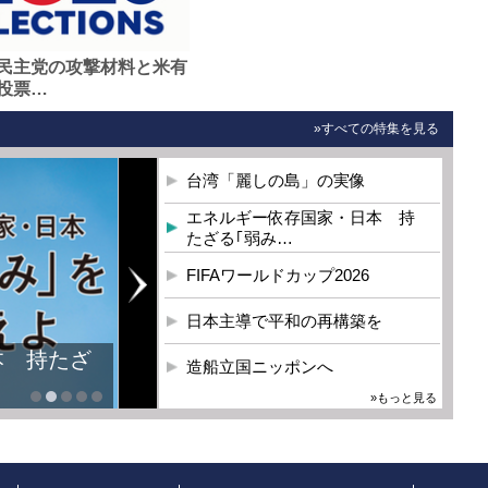
民主党の攻撃材料と米有
投票…
»すべての特集を見る
台湾「麗しの島」の実像
エネルギー依存国家・日本 持
たざる｢弱み…
FIFAワールドカップ2026
日本主導で平和の再構築を
本 持たざ
造船立国ニッポンへ
»もっと見る