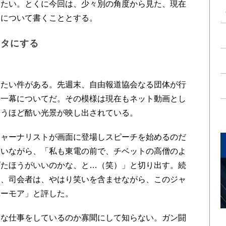
したい。とくに今回は、少々別の角度から見た、現在
況について書くこととする。
ネタにする
たい件がある。先週末、自由報道協会なる団体が行
の一幕についてだ。その模様は現在もネット動画とし
失うほど酷い光景が映し出されている。
ャーナリストが画面に登場しスピーチを始めるのだ
笑いながら、「私も東電の前で、チベットの高僧のよ
げたほうがいいのかな、と…（笑）」と切り出す。続
り、司会者は、やはり笑いを含ませながら、このジャ
ユーモア」と評した。
な仕事をしているのか寡聞にして知らない。ガン闘