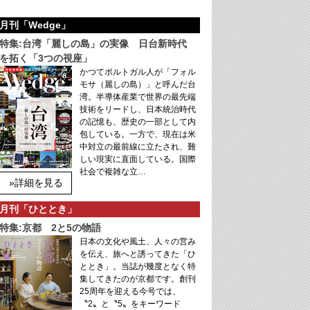
月刊「Wedge」
特集:台湾「麗しの島」の実像 日台新時代
を拓く「3つの視座」
かつてポルトガル人が「フォル
モサ（麗しの島）」と呼んだ台
湾。半導体産業で世界の最先端
技術をリードし、日本統治時代
の記憶も、歴史の一部として内
包している。一方で、現在は米
中対立の最前線に立たされ、難
しい現実に直面している。国際
社会で複雑な立…
»詳細を見る
月刊「ひととき」
特集:京都 2と5の物語
日本の文化や風土、人々の営み
を伝え、旅へと誘ってきた「ひ
ととき」。当誌が幾度となく特
集してきたのが京都です。創刊
25周年を迎える今号では、
〝2〟と〝5〟をキーワード