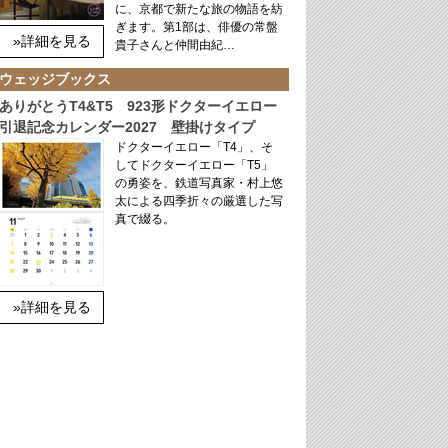
に、京都で新たな旅の物語を紡
ぎます。第1部は、俳優の常盤
»詳細を見る
貴子さんと仲間由紀…
ウェッジブックス
ありがとうT4&T5 923形ドクターイエロー
引退記念カレンダー2027 壁掛けタイプ
ドクターイエロー「T4」、そ
してドクターイエロー「T5」
の勇姿を、鉄道写真家・村上悠
太による四季折々の厳選した写
真で綴る。
»詳細を見る