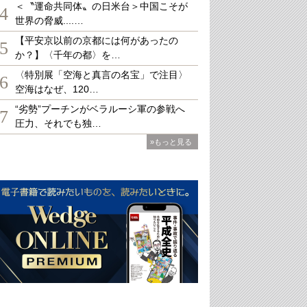
＜〝運命共同体〟の日米台＞中国こそが
4
世界の脅威....…
【平安京以前の京都には何があったの
5
か？】〈千年の都〉を…
〈特別展「空海と真言の名宝」で注目〉
6
空海はなぜ、120…
“劣勢”プーチンがベラルーシ軍の参戦へ
7
圧力、それでも独…
»もっと見る