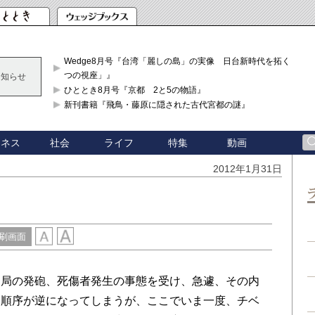
Wedge8月号『台湾「麗しの島」の実像 日台新時代を拓く「3
つの視座」』
お知らせ
ひととき8月号『京都 2と5の物語』
新刊書籍『飛鳥・藤原に隠された古代宮都の謎』
ジネス
社会
ライフ
特集
動画
2012年1月31日
刷画面
局の発砲、死傷者発生の事態を受け、急遽、その内
、順序が逆になってしまうが、ここでいま一度、チベ