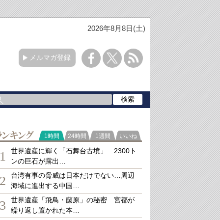
2026年8月8日(土)
メルマガ登録
ランキング
1時間
24時間
1週間
いいね
世界遺産に輝く「石舞台古墳」 2300ト
1
ンの巨石が露出…
台湾有事の脅威は日本だけでない…周辺
2
海域に進出する中国…
世界遺産「飛鳥・藤原」の秘密 宮都が
3
繰り返し置かれた本…