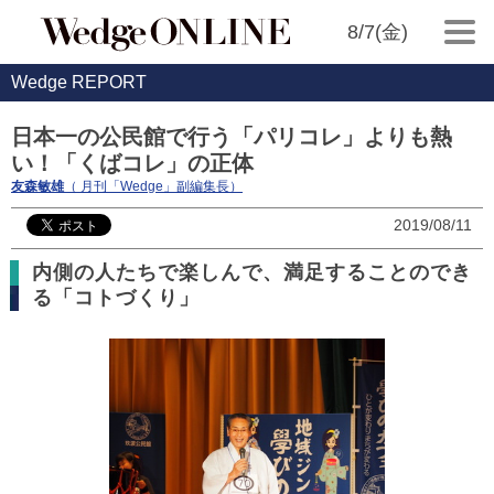
8/7(金)
Wedge REPORT
日本一の公民館で行う「パリコレ」よりも熱
い！「くばコレ」の正体
友森敏雄
（ 月刊「Wedge」副編集長）
2019/08/11
内側の人たちで楽しんで、満足することのでき
る「コトづくり」