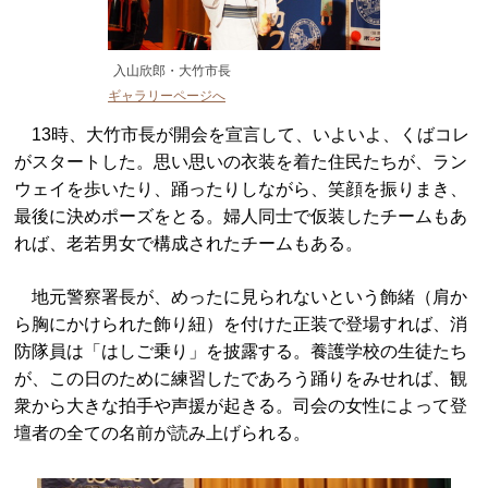
入山欣郎・大竹市長
ギャラリーページへ
13時、大竹市長が開会を宣言して、いよいよ、くばコレ
がスタートした。思い思いの衣装を着た住民たちが、ラン
ウェイを歩いたり、踊ったりしながら、笑顔を振りまき、
最後に決めポーズをとる。婦人同士で仮装したチームもあ
れば、老若男女で構成されたチームもある。
地元警察署長が、めったに見られないという飾緒（肩か
ら胸にかけられた飾り紐）を付けた正装で登場すれば、消
防隊員は「はしご乗り」を披露する。養護学校の生徒たち
が、この日のために練習したであろう踊りをみせれば、観
衆から大きな拍手や声援が起きる。司会の女性によって登
壇者の全ての名前が読み上げられる。