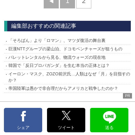
前
1
2
へ
編集部おすすめの関連記事
「そろばん」より「ロマン」、マツダ復活の舞台裏
巨漢NTTグループの梁山泊、ドコモベンチャーズが狙うもの
パレットレンタルから見る、物流ウォーズの現在地
韓国で「反日プロパガンダ」を生む本当の正体とは？
イーロン・マスク、ZOZO前沢氏…人類はなぜ「月」を目指すの
か？
帝国陸軍は愚かで非合理だからアメリカと戦争したのか？
PR
シェア
ツイート
送る