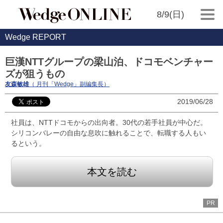
8/9(日)
Wedge REPORT
巨漢NTTグループの梁山泊、ドコモベンチャー
ズが狙うもの
友森敏雄
（ 月刊「Wedge」副編集長）
2019/06/28
社員は、NTTドコモからの出向者。30代の若手社員が中心だ。
シリコンバレーの自由な息吹に触れることで、転職する人もい
るという。
本文を読む
PR