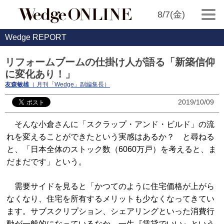
8/7(金)
Wedge REPORT
リフォームブームの仕掛け人が語る「新築信仰
に変化あり！」
友森敏雄
（ 月刊「Wedge」副編集長）
2019/10/09
そんな小倉さんに「スクラップ・アンド・ビルド」の流
れを変えることができたという実感はあるか？ と尋ねる
と、「日本全体のストック数（6060万戸）を考えると、ま
だまだです」という。
需要サイドを見ると「かつてのように住宅価格が上がら
なくなり、住宅を所有するメリットも少なくなってきてい
ます。サブスクリプション、シェアリングといった消費行
動が一般的になっているなか、一生『賃貸でいい』という