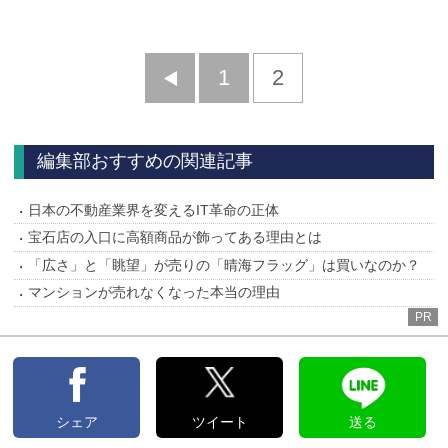
前
1
2
へ
編集部おすすめの関連記事
日本の不動産業界を変えるIT革命の正体
宝石店の入口に高額商品が飾ってある理由とは
「広さ」と「眺望」が売りの「晴海フラッグ」は買いなのか？
マンションが売れなくなった本当の理由
PR
シェア
ツイート
送る