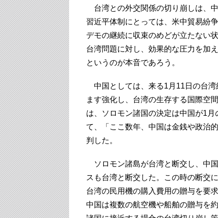
台湾との外交関係の切り崩しは、中
習近平体制にとっては、米中貿易紛
デモの継続に収束のめどが立たない
台湾問題に対し、効果的な圧力を加
というのが本音であろう。
中国としては、来る1月11日の台湾
ます強化し、台湾の生存する国際空
は、ソロモン諸国の決定は中国が1月
て、「ここ数年、中国は金銭や政治
判した。
ソロモン諸島が台湾と断交し、中国
スも台湾と断交した。この時の断交
台湾の民用機の購入費用の贈与を要
中国は複数の航空機や船舶の贈与を