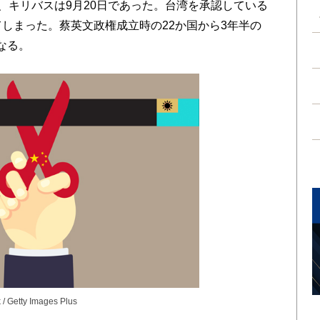
、キリバスは9月20日であった。台湾を承認している
てしまった。蔡英文政権成立時の22か国から3年半の
なる。
/ Getty Images Plus