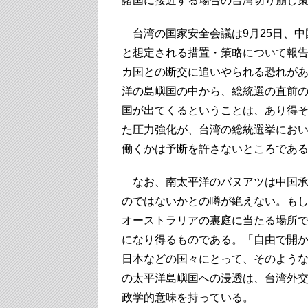
諸国に接近する場合の台湾切り崩し
台湾の国家安全会議は9月25日、中
と想定される措置・策略について報告
カ国との断交に追いやられる恐れが
洋の島嶼国の中から、総統選の直前
国が出てくるということは、あり得
た圧力強化が、台湾の総統選挙にお
働くかは予断を許さないところであ
なお、南太平洋のバヌアツは中国承
のではないかとの噂が絶えない。も
オーストラリアの裏庭に当たる場所で
になり得るものである。「自由で開
日本などの国々にとって、そのよう
の太平洋島嶼国への浸透は、台湾外
政学的意味を持っている。