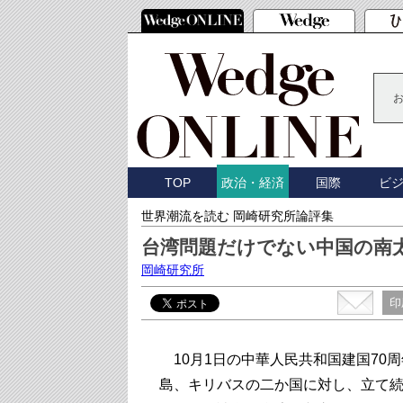
TOP
国際
ビ
政治・経済
世界潮流を読む 岡崎研究所論評集
台湾問題だけでない中国の南
岡崎研究所
印
10月1日の中華人民共和国建国70
島、キリバスの二か国に対し、立て