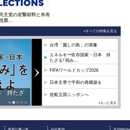
民主党の攻撃材料と米有
投票…
»すべての特集を見る
台湾「麗しの島」の実像
エネルギー依存国家・日本 持
たざる｢弱み…
FIFAワールドカップ2026
日本主導で平和の再構築を
本 持たざ
造船立国ニッポンへ
»もっと見る
最新記事一覧
会社案内
月刊Wedg