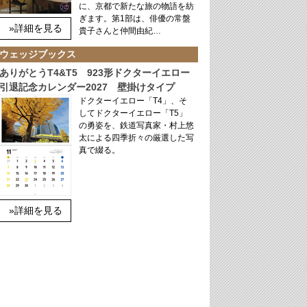
に、京都で新たな旅の物語を紡
ぎます。第1部は、俳優の常盤
»詳細を見る
貴子さんと仲間由紀…
ウェッジブックス
ありがとうT4&T5 923形ドクターイエロー
引退記念カレンダー2027 壁掛けタイプ
ドクターイエロー「T4」、そ
してドクターイエロー「T5」
の勇姿を、鉄道写真家・村上悠
太による四季折々の厳選した写
真で綴る。
»詳細を見る