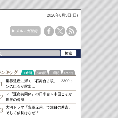
2026年8月9日(日)
メルマガ登録
ランキング
1時間
24時間
1週間
いいね
世界遺産に輝く「石舞台古墳」 2300ト
1
ンの巨石が露出…
＜〝運命共同体〟の日米台＞中国こそが
2
世界の脅威....…
大河ドラマ「豊臣兄弟」で注目の秀吉、
3
そして信長はなぜ「…