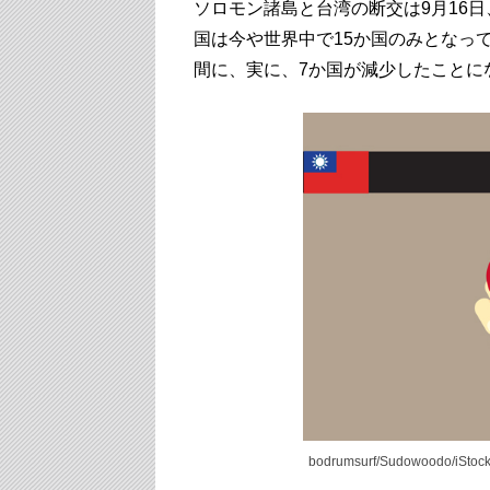
ソロモン諸島と台湾の断交は9月16日
国は今や世界中で15か国のみとなっ
間に、実に、7か国が減少したことに
bodrumsurf/Sudowoodo/iStock 