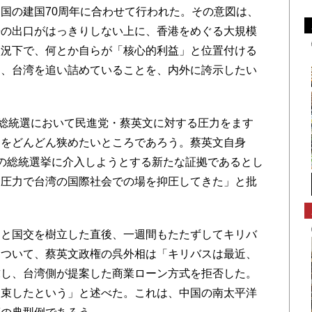
国の建国70周年に合わせて行われた。その意図は、
争の出口がはっきりしない上に、香港をめぐる大規模
状況下で、何とか自らが「核心的利益」と位置付ける
え、台湾を追い詰めていることを、内外に誇示したい
総統選において民進党・蔡英文に対する圧力をます
間をどんどん狭めたいところであろう。蔡英文自身
の総統選挙に介入しようとする新たな証拠であるとし
的圧力で台湾の国際社会での場を抑圧してきた」と批
と国交を樹立した直後、一週間もたたずしてキリバ
について、蔡英文政権の呉外相は「キリバスは最近、
求し、台湾側が提案した商業ローン方式を拒否した。
約束したという」と述べた。これは、中国の南太平洋