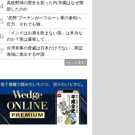
高校野球の歴史を彩ったPL学園はなぜ廃
4
部したのか
“劣勢”プーチンがベラルーシ軍の参戦へ
5
圧力、それでも独…
「インドはお酒を飲まない国」は本当な
6
のか？実は爆発して…
台湾有事の脅威は日本だけでない…周辺
7
海域に進出する中国…
»もっと見る