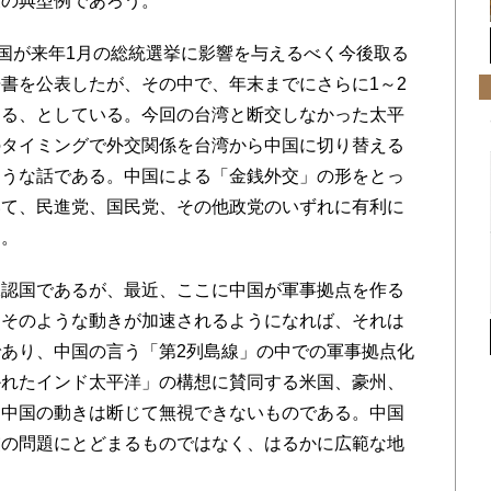
策の典型例であろう。
国が来年1月の総統選挙に影響を与えるべく今後取る
書を公表したが、その中で、年末までにさらに1～2
ある、としている。今回の台湾と断交しなかった太平
のタイミングで外交関係を台湾から中国に切り替える
そうな話である。中国による「金銭外交」の形をとっ
いて、民進党、国民党、その他政党のいずれに有利に
る。
認国であるが、最近、ここに中国が軍事拠点を作る
しそのような動きが加速されるようになれば、それは
あり、中国の言う「第2列島線」の中での軍事拠点化
かれたインド太平洋」の構想に賛同する米国、豪州、
な中国の動きは断じて無視できないものである。中国
交の問題にとどまるものではなく、はるかに広範な地