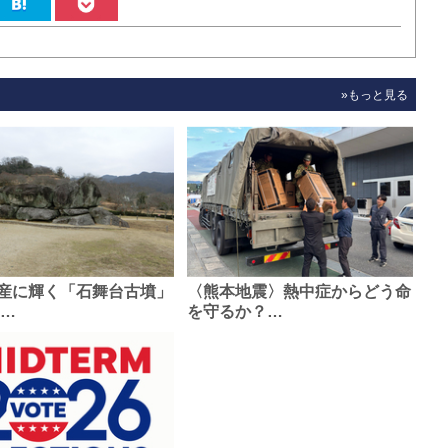
»もっと見る
産に輝く「石舞台古墳」
〈熊本地震〉熱中症からどう命
0…
を守るか？…