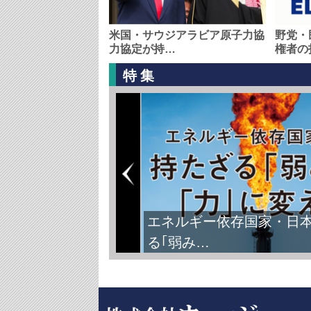
米国・サウジアラビア原子力協
野党・
力協定が持…
権者の
特集
エネルギー依存国家・日
る｢弱み…