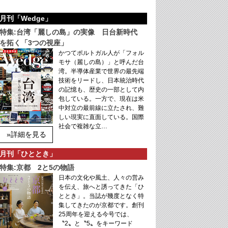
月刊「Wedge」
特集:台湾「麗しの島」の実像 日台新時代
を拓く「3つの視座」
かつてポルトガル人が「フォル
モサ（麗しの島）」と呼んだ台
湾。半導体産業で世界の最先端
技術をリードし、日本統治時代
の記憶も、歴史の一部として内
包している。一方で、現在は米
中対立の最前線に立たされ、難
しい現実に直面している。国際
社会で複雑な立…
»詳細を見る
月刊「ひととき」
特集:京都 2と5の物語
日本の文化や風土、人々の営み
を伝え、旅へと誘ってきた「ひ
ととき」。当誌が幾度となく特
集してきたのが京都です。創刊
25周年を迎える今号では、
〝2〟と〝5〟をキーワード