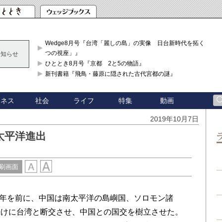
Wedge8月号『台湾「麗しの島」の実像 日台新時代を拓く「3
つの視座」』
お知らせ
ひととき8月号『京都 2と5の物語』
新刊書籍『飛鳥・藤原に隠された古代宮都の謎』
ジネス
社会
ライフ
特集
動画
2019年10月7日
太平洋進出
刷画面
周年を前に、中国は南太平洋の島嶼国、ソロモン諸
続けに台湾と断交させ、中国との国交を樹立させた。