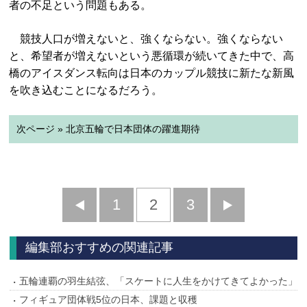
者の不足という問題もある。
競技人口が増えないと、強くならない。強くならない
と、希望者が増えないという悪循環が続いてきた中で、高
橋のアイスダンス転向は日本のカップル競技に新たな新風
を吹き込むことになるだろう。
次ページ » 北京五輪で日本団体の躍進期待
前
1
2
3
次
へ
へ
編集部おすすめの関連記事
五輪連覇の羽生結弦、「スケートに人生をかけてきてよかった」
フィギュア団体戦5位の日本、課題と収穫