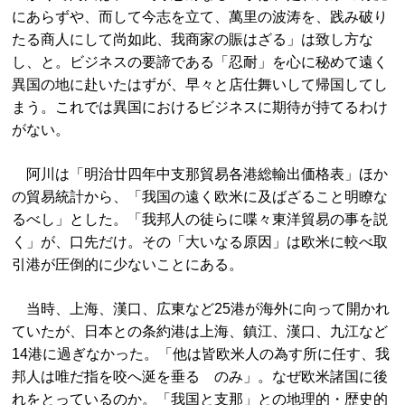
にあらずや、而して今志を立て、萬里の波涛を、践み破り
たる商人にして尚如此、我商家の賑はざる」は致し方な
し、と。ビジネスの要諦である「忍耐」を心に秘めて遠く
異国の地に赴いたはずが、早々と店仕舞いして帰国してし
まう。これでは異国におけるビジネスに期待が持てるわけ
がない。
阿川は「明治廿四年中支那貿易各港総輸出価格表」ほか
の貿易統計から、「我国の遠く欧米に及ばざること明瞭な
るべし」とした。「我邦人の徒らに喋々東洋貿易の事を説
く」が、口先だけ。その「大いなる原因」は欧米に較べ取
引港が圧倒的に少ないことにある。
当時、上海、漢口、広東など25港が海外に向って開かれ
ていたが、日本との条約港は上海、鎮江、漢口、九江など
14港に過ぎなかった。「他は皆欧米人の為す所に任す、我
邦人は唯だ指を咬へ涎を垂るゝのみ」。なぜ欧米諸国に後
れをとっているのか。「我国と支那」との地理的・歴史的