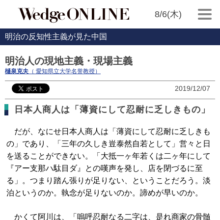
8/6(木)
明治の反知性主義が見た中国
明治人の現地主義・現場主義
樋泉克夫
（ 愛知県立大学名誉教授）
2019/12/07
日本人商人は「薄資にして忍耐に乏しきもの」
だが、なにせ日本人商人は「薄資にして忍耐に乏しきも
の」であり、「三年の久しき豈泰然自若として」営々と日
を送ることができない。「大抵一ヶ年若くは二ヶ年にして
『アー支那ハ駄目ダ』との嘆声を発し、店を閉づるに至
る」。つまり踏ん張りが足りない、ということだろう。淡
泊というのか。執念が足りないのか。諦めが早いのか。
かくて阿川は、「嗚呼忍耐なる二字は、是れ商家の骨髄