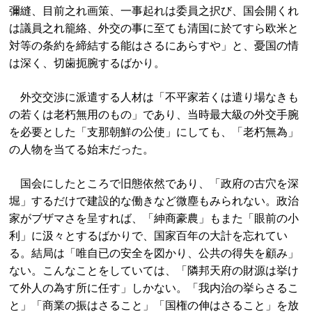
彌縫、目前之れ画策、一事起れは委員之択び、国会開くれ
は議員之れ籠絡、外交の事に至ても清国に於てすら欧米と
対等の条約を締結する能はさるにあらすや」と、憂国の情
は深く、切歯扼腕するばかり。
外交交渉に派遣する人材は「不平家若くは遣り場なきも
の若くは老朽無用のもの」であり、当時最大級の外交手腕
を必要とした「支那朝鮮の公使」にしても、「老朽無為」
の人物を当てる始末だった。
国会にしたところで旧態依然であり、「政府の古穴を深
堀」するだけで建設的な働きなど微塵もみられない。政治
家がブザマさを呈すれば、「紳商豪農」もまた「眼前の小
利」に汲々とするばかりで、国家百年の大計を忘れてい
る。結局は「唯自已の安全を図かり、公共の得失を顧み」
ない。こんなことをしていては、「隣邦天府の財源は挙け
て外人の為す所に任す」しかない。「我内治の挙らさるこ
と」「商業の振はさること」「国権の伸はさること」を放