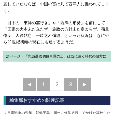
置していたならば、中国の富は凡て西洋人に攫われてしま
う。
目下の「東洋の雲行き」や「西洋の形勢」を前にして、
「国家の大本未た立たず、施政の方針未だ定まらず、苟且
偸安、因循姑息、一時之れ彌縫」といった状況は、なにや
ら21世紀初頭の現在にも通ずるようだ。
次ページ » 「忠誠憂國倜儻卓識の士」は既に遠く時代の彼方に
前
1
2
3
次
へ
へ
編集部おすすめの関連記事
日露戦争の翌年、朝鮮半島、満州に修学旅行にでかけた高校生た