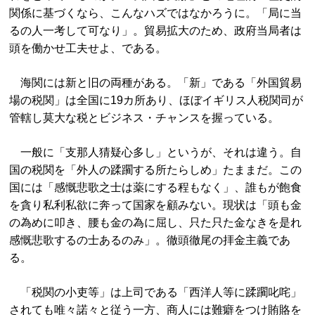
関係に基づくなら、こんなハズではなかろうに。「局に当
るの人一考して可なり」。貿易拡大のため、政府当局者は
頭を働かせ工夫せよ、である。
海関には新と旧の両種がある。「新」である「外国貿易
場の税関」は全国に19カ所あり、ほぼイギリス人税関司が
管轄し莫大な税とビジネス・チャンスを握っている。
一般に「支那人猜疑心多し」というが、それは違う。自
国の税関を「外人の蹂躙する所たらしめ」たままだ。この
国には「感慨悲歌之士は薬にする程もなく」、誰もが飽食
を貪り私利私欲に奔って国家を顧みない。現状は「頭も金
の為めに叩き、腰も金の為に屈し、只た只た金なきを是れ
感慨悲歌するの士あるのみ」。徹頭徹尾の拝金主義であ
る。
「税関の小吏等」は上司である「西洋人等に蹂躙叱咤」
されても唯々諾々と従う一方、商人には難癖をつけ賄賂を