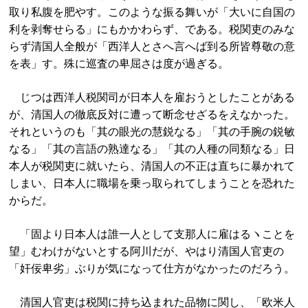
取り私腹を肥やす。このような振る舞いが「大いに自国の
利を剥奪せらる」にもかかわらず、である。税関吏のみな
らず清国人全般が「西洋人とさへ言へば到る所皆尊敬の意
を表」す。殊に巡査の卑屈さは度が過ぎる。
じつは西洋人税関司が日本人を雇おうとしたことがある
が、清国人の徹底反対に遭って断念せざるをえなかった。
それというのも「其の眼光の慧鋭なる」「其の手腕の鋭敏
なる」「其の言語の熟達なる」「其の人種の同類なる」日
本人が税関吏に就いたら、清国人の不正は直ちに暴かれて
しまい、日本人に職場を乗っ取られてしまうことを恐れた
からだ。
「固より日本人は誰一人として支那人に雇はるヽことを
望」むわけがないとする阿川だが、やはり清国人官吏の
「奸佞卑劣」ぶりが気になって仕方がなかったのだろう。
清国人官吏は税関に持ち込まれた品物に関し、「欧米人