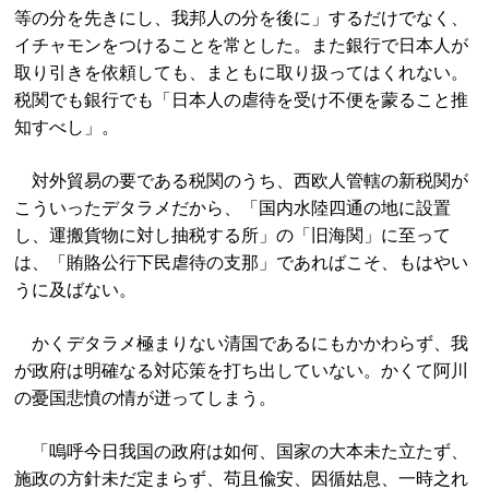
等の分を先きにし、我邦人の分を後に」するだけでなく、
イチャモンをつけることを常とした。また銀行で日本人が
取り引きを依頼しても、まともに取り扱ってはくれない。
税関でも銀行でも「日本人の虐待を受け不便を蒙ること推
知すべし」。
対外貿易の要である税関のうち、西欧人管轄の新税関が
こういったデタラメだから、「国内水陸四通の地に設置
し、運搬貨物に対し抽税する所」の「旧海関」に至って
は、「賄賂公行下民虐待の支那」であればこそ、もはやい
うに及ばない。
かくデタラメ極まりない清国であるにもかかわらず、我
が政府は明確なる対応策を打ち出していない。かくて阿川
の憂国悲憤の情が迸ってしまう。
「嗚呼今日我国の政府は如何、国家の大本未た立たず、
施政の方針未だ定まらず、苟且偸安、因循姑息、一時之れ