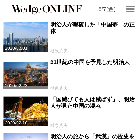
8/7(金)
明治人が喝破した「中国夢」の正
体
2020/03/01
樋泉克夫
21世紀の中国を予見した明治人
2020/02/23
樋泉克夫
「国滅びても人は滅ばず」、明治
人が見た中国の凄み
2020/02/16
樋泉克夫
明治人の旅から「武漢」の歴史を