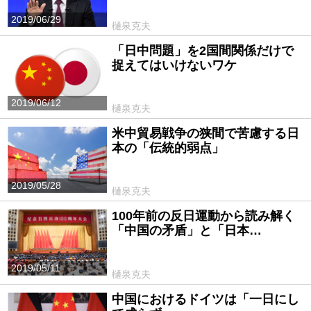
2019/06/29
樋泉克夫
「日中問題」を2国間関係だけで
捉えてはいけないワケ
2019/06/12
樋泉克夫
米中貿易戦争の狭間で苦慮する日
本の「伝統的弱点」
2019/05/28
樋泉克夫
100年前の反日運動から読み解く
「中国の矛盾」と「日本…
2019/05/11
樋泉克夫
中国におけるドイツは「一日にし