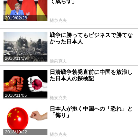
て成らず」
2019/02/28
樋泉克夫
PR
戦争に勝ってもビジネスで勝てな
かった日本人
2018/11/19
樋泉克夫
日清戦争勃発直前に中国を放浪し
た日本人の探検記
2018/11/05
樋泉克夫
日本人が抱く中国への「恐れ」と
「侮り」
2018/10/22
樋泉克夫