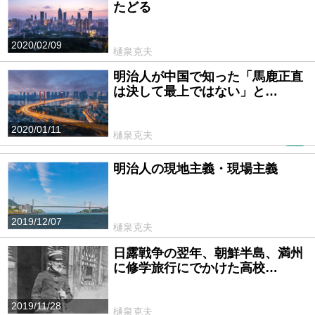
たどる
2020/02/09
樋泉克夫
明治人が中国で知った「馬鹿正直
は決して最上ではない」と…
2020/01/11
樋泉克夫
PR
明治人の現地主義・現場主義
2019/12/07
樋泉克夫
日露戦争の翌年、朝鮮半島、満州
に修学旅行にでかけた高校…
2019/11/28
樋泉克夫