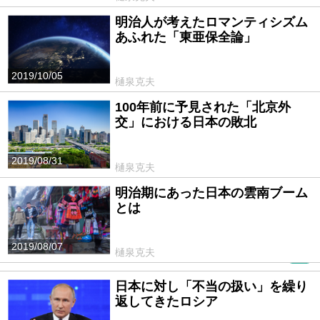
明治人が考えたロマンティシズム
あふれた「東亜保全論」
2019/10/05
樋泉克夫
100年前に予見された「北京外
交」における日本の敗北
2019/08/31
樋泉克夫
明治期にあった日本の雲南ブーム
とは
2019/08/07
樋泉克夫
PR
日本に対し「不当の扱い」を繰り
返してきたロシア