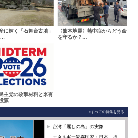
産に輝く「石舞台古墳」
〈熊本地震〉熱中症からどう命
0…
を守るか？…
民主党の攻撃材料と米有
投票…
»すべての特集を見る
台湾「麗しの島」の実像
エネルギー依存国家・日本 持