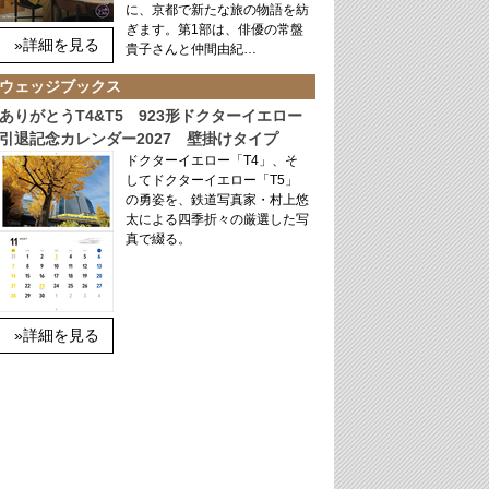
に、京都で新たな旅の物語を紡
ぎます。第1部は、俳優の常盤
»詳細を見る
貴子さんと仲間由紀…
ウェッジブックス
ありがとうT4&T5 923形ドクターイエロー
引退記念カレンダー2027 壁掛けタイプ
ドクターイエロー「T4」、そ
してドクターイエロー「T5」
の勇姿を、鉄道写真家・村上悠
太による四季折々の厳選した写
真で綴る。
»詳細を見る