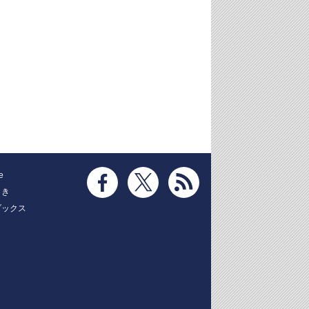
e
とき
ブックス