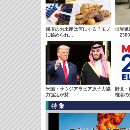
帰省のお土産は何にする？モノ
世界遺
に秘められ…
230
米国・サウジアラビア原子力協
野党・
力協定が持…
権者の
特集