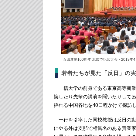
五四運動100周年 北京で記念大会・2019年
若者たちが見た「反日」の
一橋大学の前身である東京高等商業
換したり先輩の講演を聞いたりしてゐる
揺れる中国各地を40日程かけて探訪
一行を引率した同校教授は反日の動
にやる外は支那で相當名のある實業