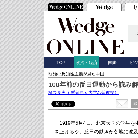
TOP
国際
ビ
政治・経済
明治の反知性主義が見た中国
100年前の反日運動から読み
樋泉克夫
（ 愛知県立大学名誉教授）
印
1919年5月4日、北京大学の学生
を上げるや、反日の動きが各地に波