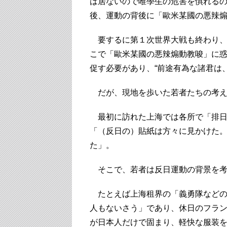
は居ないので唯學生の危害を惧れる
後、運動の背後に「歐米某國の悪辣
要するに第１次世界大戦も終わり、
こで「歐米某國の悪辣煽動教唆」に
促す必要があり、“前途有為な諸君は
だが、現地を歩いた若者たちの考え
最初に訪れた上海では各所で「排日
「（反日の）貼紙は方々に見かけた
た」。
そこで、若者は反日運動の背景を考
たとえば上海租界の「義勇隊などの
人もないさう」であり、休日のフラ
が日本人だけで固まり、軽快な服装