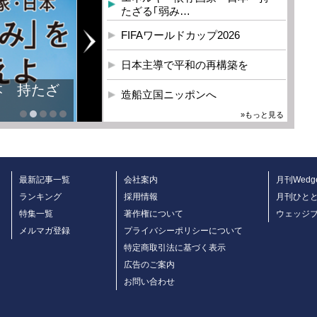
たざる｢弱み…
FIFAワールドカップ2026
日本主導で平和の再構築を
本 持たざ
造船立国ニッポンへ
»もっと見る
最新記事一覧
会社案内
月刊Wedg
ランキング
採用情報
月刊ひと
特集一覧
著作権について
ウェッジ
メルマガ登録
プライバシーポリシーについて
特定商取引法に基づく表示
広告のご案内
お問い合わせ