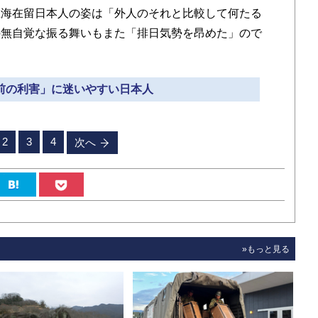
上海在留日本人の姿は「外人のそれと比較して何たる
の無自覚な振る舞いもまた「排日気勢を昂めた」ので
眼前の利害」に迷いやすい日本人
2
3
4
次へ
»もっと見る