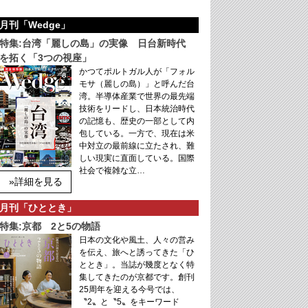
月刊「Wedge」
特集:台湾「麗しの島」の実像 日台新時代
を拓く「3つの視座」
かつてポルトガル人が「フォル
モサ（麗しの島）」と呼んだ台
湾。半導体産業で世界の最先端
技術をリードし、日本統治時代
の記憶も、歴史の一部として内
包している。一方で、現在は米
中対立の最前線に立たされ、難
しい現実に直面している。国際
社会で複雑な立…
»詳細を見る
月刊「ひととき」
特集:京都 2と5の物語
日本の文化や風土、人々の営み
を伝え、旅へと誘ってきた「ひ
ととき」。当誌が幾度となく特
集してきたのが京都です。創刊
25周年を迎える今号では、
〝2〟と〝5〟をキーワード