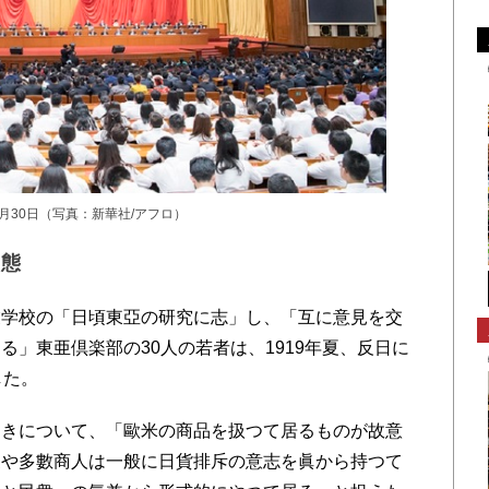
4月30日（写真：新華社/アフロ）
実態
学校の「日頃東亞の研究に志」し、「互に意見を交
」東亜倶楽部の30人の若者は、1919年夏、反日に
した。
きについて、「歐米の商品を扱つて居るものが故意
家や多數商人は一般に日貨排斥の意志を眞から持つて