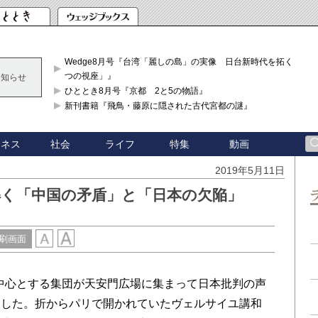
Wedge8月号『台湾「麗しの島」の実像 日台新時代を拓く「3
つの視座」』
お知らせ
ひととき8月号『京都 2と5の物語』
新刊書籍『飛鳥・藤原に隠された古代宮都の謎』
ジネス
社会
ライフ
特集
動画
2019年5月11日
解く「中国の矛盾」と「日本の欠陥」
刷画面
を中心とする集団が天安門広場に集まって日本批判の声
及した。折からパリで開かれていたヴェルサイユ講和