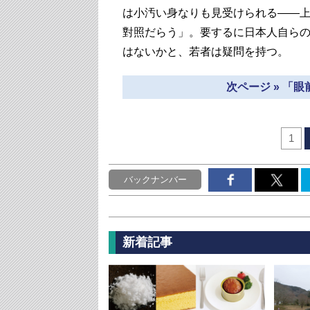
は小汚い身なりも見受けられる――
對照だらう」。要するに日本人自ら
はないかと、若者は疑問を持つ。
次ページ » 「
1
バックナンバー
新着記事