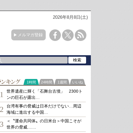
2026年8月8日(土)
メルマガ登録
ランキング
1時間
24時間
1週間
いいね
世界遺産に輝く「石舞台古墳」 2300ト
1
ンの巨石が露出…
台湾有事の脅威は日本だけでない…周辺
2
海域に進出する中国…
＜〝運命共同体〟の日米台＞中国こそが
3
世界の脅威....…