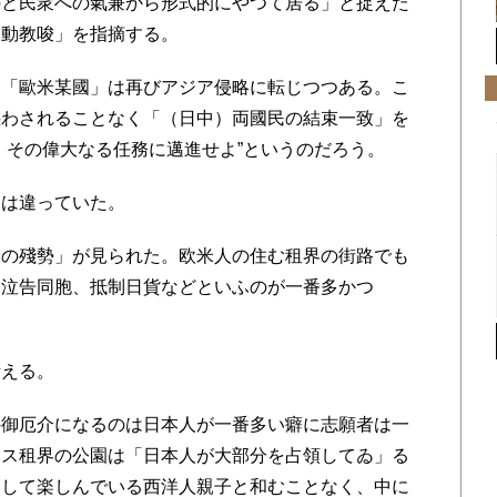
のと民衆への氣兼から形式的にやつて居る」と捉えた
煽動教唆」を指摘する。
「歐米某國」は再びアジア侵略に転じつつある。こ
惑わされることなく「（日中）両國民の結束一致」を
、その偉大なる任務に邁進せよ”というのだろう。
は違っていた。
の殘勢」が見られた。欧米人の住む租界の街路でも
。泣告同胞、抵制日貨などといふのが一番多かつ
える。
御厄介になるのは日本人が一番多い癖に志願者は一
ンス租界の公園は「日本人が大部分を占領してゐ」る
をして楽しんでいる西洋人親子と和むことなく、中に