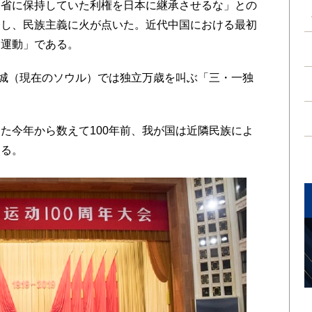
東省に保持していた利権を日本に継承させるな」との
発し、民族主義に火が点いた。近代中国における最初
四運動」である。
城（現在のソウル）では独立万歳を叫ぶ「三・一独
今年から数えて100年前、我が国は近隣民族によ
なる。