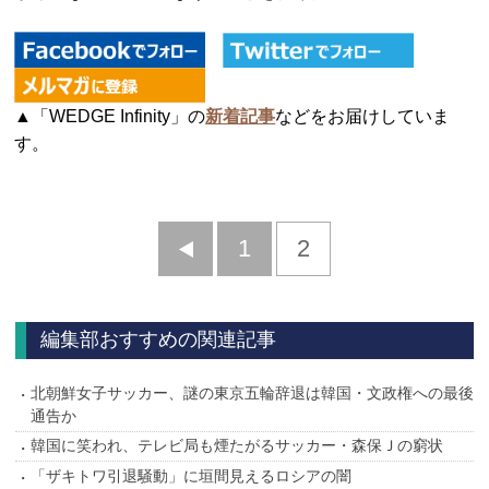
▲「WEDGE Infinity」の
新着記事
などをお届けしていま
す。
前
1
2
へ
編集部おすすめの関連記事
北朝鮮女子サッカー、謎の東京五輪辞退は韓国・文政権への最後
通告か
韓国に笑われ、テレビ局も煙たがるサッカー・森保Ｊの窮状
「ザキトワ引退騒動」に垣間見えるロシアの闇