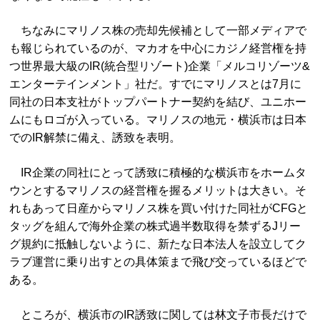
ちなみにマリノス株の売却先候補として一部メディアで
も報じられているのが、マカオを中心にカジノ経営権を持
つ世界最大級のIR(統合型リゾート)企業「メルコリゾーツ&
エンターテインメント」社だ。すでにマリノスとは7月に
同社の日本支社がトップパートナー契約を結び、ユニホー
ムにもロゴが入っている。マリノスの地元・横浜市は日本
でのIR解禁に備え、誘致を表明。
IR企業の同社にとって誘致に積極的な横浜市をホームタ
ウンとするマリノスの経営権を握るメリットは大きい。そ
れもあって日産からマリノス株を買い付けた同社がCFGと
タッグを組んで海外企業の株式過半数取得を禁ずるJリー
グ規約に抵触しないように、新たな日本法人を設立してク
ラブ運営に乗り出すとの具体策まで飛び交っているほどで
ある。
ところが、横浜市のIR誘致に関しては林文子市長だけで