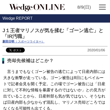
8/9(日)
Wedge REPORT
J１王者マリノスが気を揉む「ゴーン逃亡」と
「IR汚職」
新田日明
（ スポーツライター）
2020/01/06
売却先候補はどこか？
言うまでもなくゴーン被告の逃亡によって日産内部には
大きな衝撃が走っている。ゴーン被告は8日にもベイルー
トで記者会見を開く予定。この場でゴーン被告には「日産
に対して不利な情報を暴露するのではないか」との見方が
出ていることから、日産幹部も気が気ではない。そうなれ
ば日産内部も少なからず混乱し、マリノス売却どころでは
なくなる可能性も出てくる。