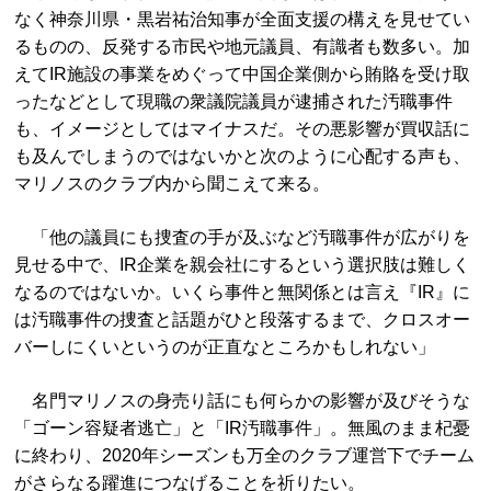
なく神奈川県・黒岩祐治知事が全面支援の構えを見せてい
るものの、反発する市民や地元議員、有識者も数多い。加
えてIR施設の事業をめぐって中国企業側から賄賂を受け取
ったなどとして現職の衆議院議員が逮捕された汚職事件
も、イメージとしてはマイナスだ。その悪影響が買収話に
も及んでしまうのではないかと次のように心配する声も、
マリノスのクラブ内から聞こえて来る。
「他の議員にも捜査の手が及ぶなど汚職事件が広がりを
見せる中で、IR企業を親会社にするという選択肢は難しく
なるのではないか。いくら事件と無関係とは言え『IR』に
は汚職事件の捜査と話題がひと段落するまで、クロスオー
バーしにくいというのが正直なところかもしれない」
名門マリノスの身売り話にも何らかの影響が及びそうな
「ゴーン容疑者逃亡」と「IR汚職事件」。無風のまま杞憂
に終わり、2020年シーズンも万全のクラブ運営下でチーム
がさらなる躍進につなげることを祈りたい。