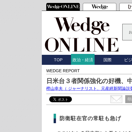
TOP
国際
ビ
政治・経済
WEDGE REPORT
日米台３者関係強化の好機、
樫山幸夫
（ ジャーナリスト、元産經新聞論説
印
防衛駐在官の常駐も急げ