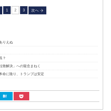
1
2
3
次へ
ありえぬ
長？
拉致解決」への疑念まねく
本命に陰り、トランプは安定