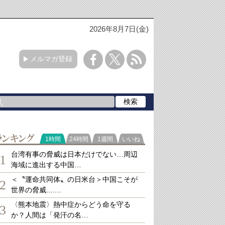
2026年8月7日(金)
メルマガ登録
ランキング
1時間
24時間
1週間
いいね
台湾有事の脅威は日本だけでない…周辺
1
海域に進出する中国…
＜〝運命共同体〟の日米台＞中国こそが
2
世界の脅威....…
〈熊本地震〉熱中症からどう命を守る
3
か？人間は「発汗の名…