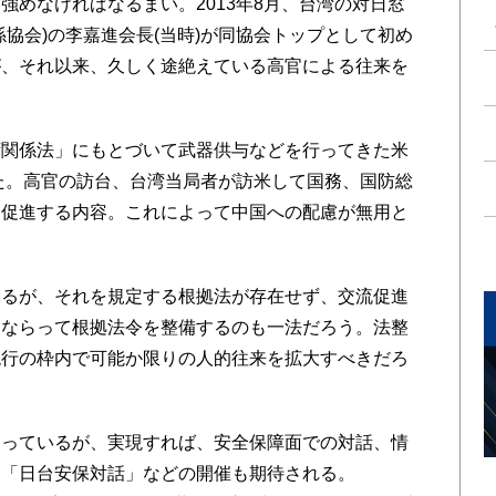
めなければなるまい。2013年8月、台湾の対日窓
協会)の李嘉進会長(当時)が同協会トップとして初め
が、それ以来、久しく途絶えている高官による往来を
関係法」にもとづいて武器供与などを行ってきた米
した。高官の訪台、台湾当局者が訪米して国務、国防総
、促進する内容。これによって中国への配慮が無用と
るが、それを規定する根拠法が存在せず、交流促進
にならって根拠法令を整備するのも一法だろう。法整
現行の枠内で可能か限りの人的往来を拡大すべきだろ
っているが、実現すれば、安全保障面での対話、情
、「日台安保対話」などの開催も期待される。