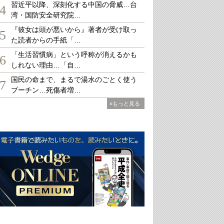
習近平以降、深刻化する中国の脅威…台
4
湾・国防安全研究院…
『彼女は頭が悪いから』著者が受け取っ
5
た読者からの手紙「…
「生活習慣病」という呼称が消えるかも
6
しれない理由…「自…
国民の命まで、まるで湯水のごとく使う
7
プーチン…死傷者増…
»もっと見る