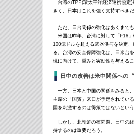
台湾のTPP(環太平洋経済連携協定
きく、日本はこれを強く支持すべき
ただ、日台関係の強化はあくまでも
米国は昨年、台湾に対して「F16」戦
100億ドルを超える武器供与を決定
る。台湾の安全保障強化は、日米台
現に向けて、重みと実効性を与える
日中の改善は米中関係への
一方、日本と中国の関係をみると、
主席の「国賓」来日が予定されてい
国を刺激するのは得策ではないとい
しかし、北朝鮮の核問題、日中の経
持するのは重要だろう。