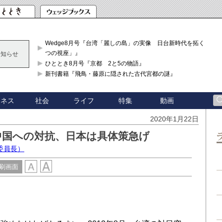
Wedge8月号『台湾「麗しの島」の実像 日台新時代を拓く「3
つの視座」』
お知らせ
ひととき8月号『京都 2と5の物語』
新刊書籍『飛鳥・藤原に隠された古代宮都の謎』
ジネス
社会
ライフ
特集
動画
2020年1月22日
中国への対抗、日本は具体策急げ
委員長）
刷画面