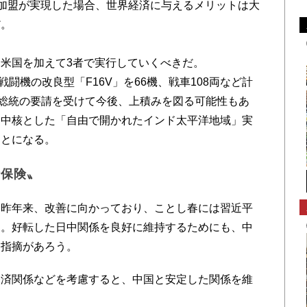
)加盟が実現した場合、世界経済に与えるメリットは大
だ。
米国を加えて3者で実行していくべきだ。
闘機の改良型「F16V」を66機、戦車108両など計
、総統の要請を受けて今後、上積みを図る可能性もあ
を中核とした「自由で開かれたインド太平洋地域」実
ことになる。
〝保険〟
昨年来、改善に向かっており、ことし春には習近平
る。好転した日中関係を良好に維持するためにも、中
う指摘があろう。
済関係などを考慮すると、中国と安定した関係を維