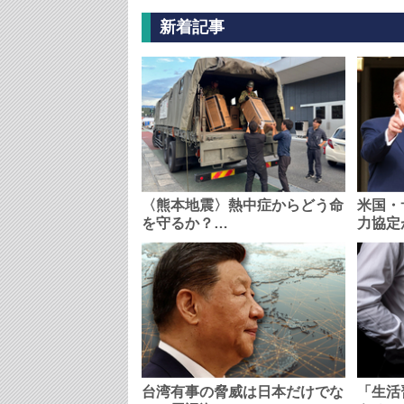
新着記事
〈熊本地震〉熱中症からどう命
米国・
を守るか？…
力協定
台湾有事の脅威は日本だけでな
「生活