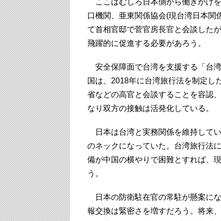
ここはむしろ日本側から働きかけを強
口機関、亜東関係協会(現台湾日本関係
て首相官邸で菅官房長官と会談した
飛躍的に促進する必要があろう。
安全保障面で台湾を支援する「台湾
国は、2018年に台湾旅行法を制定
省などの高官と会談することを容認
なり双方の接触は活発化している。
日本は台湾と実務関係を維持してい
のネックになっていた。台湾旅行法
備が中国の横やりで困難とすれば、
う。
日本の防衛駐在官の常駐が懸案にな
報交換は緊密さを増すだろう。将来