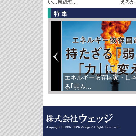
い…周辺海…
えるか
特集
エネルギー依存国家・日
る｢弱み…
‹Copyright © 1997-2026 Wedge All Rights Reserved.›