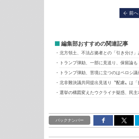
前へ
編集部おすすめの関連記事
北方領土、不法占拠者との「引き分け」
トランプ弾劾、一部に見送り、保留論も
トランプ弾劾、苦境に立つのはペロシ議
北非難決議共同提出見送り〝配慮〟は「
選挙の構図変えたウクライナ疑惑、民主
バックナンバー