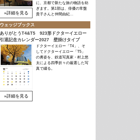
に、京都で新たな旅の物語を紡
ぎます。第1部は、俳優の常盤
»詳細を見る
貴子さんと仲間由紀…
ウェッジブックス
ありがとうT4&T5 923形ドクターイエロー
引退記念カレンダー2027 壁掛けタイプ
ドクターイエロー「T4」、そ
してドクターイエロー「T5」
の勇姿を、鉄道写真家・村上悠
太による四季折々の厳選した写
真で綴る。
»詳細を見る