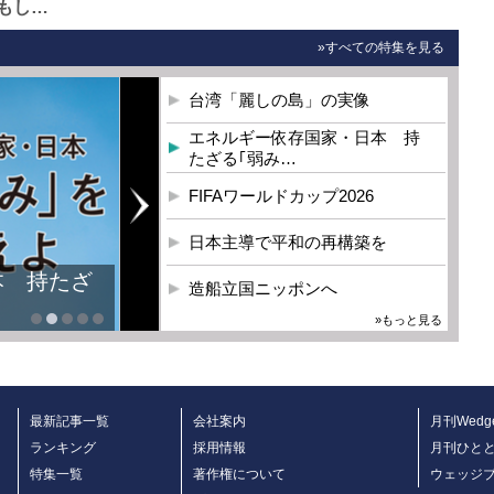
もし…
»すべての特集を見る
台湾「麗しの島」の実像
エネルギー依存国家・日本 持
たざる｢弱み…
FIFAワールドカップ2026
日本主導で平和の再構築を
本 持たざ
造船立国ニッポンへ
»もっと見る
最新記事一覧
会社案内
月刊Wedg
ランキング
採用情報
月刊ひと
特集一覧
著作権について
ウェッジ