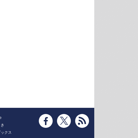
e
とき
ブックス