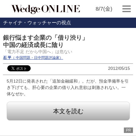
8/7(金)
チャイナ・ウォッチャーの視点
銀行悩ます企業の「借り渋り」
中国の経済成長に陰り
「電力不足 だから中国へ」は危ない
石 平
（ 中国問題・日中問題評論家）
2012/05/15
5月12日に発表された「追加金融緩和」。だが、預金準備率を引
き下げても、肝心要の企業の借り入れ意欲は刺激されない。一
体なぜか。
本文を読む
PR