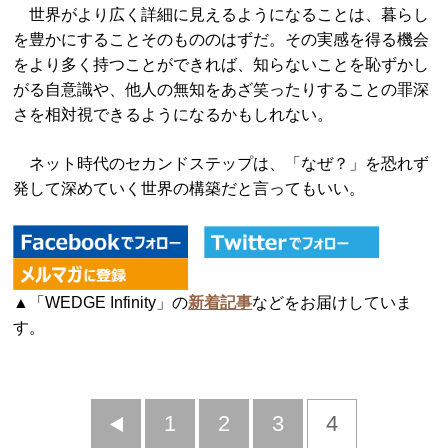
世界がより広く詳細に見えるようになることは、暮らし
を豊かにすることそのもののはずだ。その実感を得る機会
をより多く持つことができれば、知らないことを恥ずかし
がる自意識や、他人の無知をあざ笑ったりすることの罪深
さを相対視できるようになるかもしれない。
ネット時代のセカンドステップは、「なぜ？」を恐れず
発して深めていく世界の構築だと言ってもいい。
▲「WEDGE Infinity」の
新着記事
などをお届けしていま
す。
前
1
2
3
4