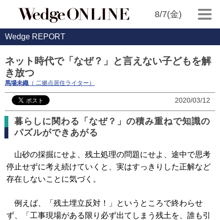
8/7(金)
Wedge REPORT
ネット時代で「なぜ？」と言えない子どもを解
き放つ
馬場未織
（ 二拠点居住ライター）
2020/03/12
暮らしに関わる「なぜ？」の積み重ねで知識の
パズルができあがる
山砂の採掘にせよ、残土処理の問題にせよ、途中で思考
停止せずに考え続けていくと、実はすっきりした正解など
存在しないことに気づく。
例えば、「残土埋立反対！」というところで終わらせ
ず、「工事現場がある限り必ず出てしまう残土を、誰も引