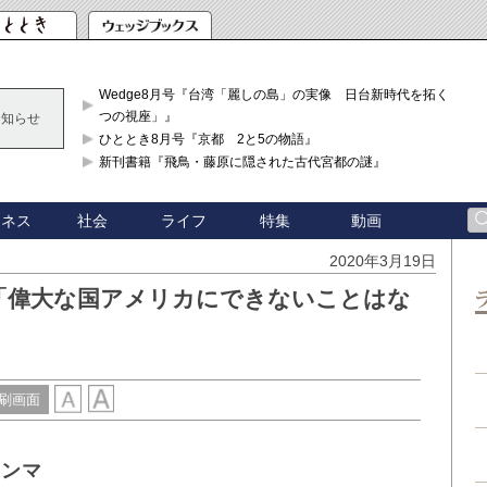
Wedge8月号『台湾「麗しの島」の実像 日台新時代を拓く「3
つの視座」』
お知らせ
ひととき8月号『京都 2と5の物語』
新刊書籍『飛鳥・藤原に隠された古代宮都の謎』
ジネス
社会
ライフ
特集
動画
2020年3月19日
「偉大な国アメリカにできないことはな
刷画面
レンマ