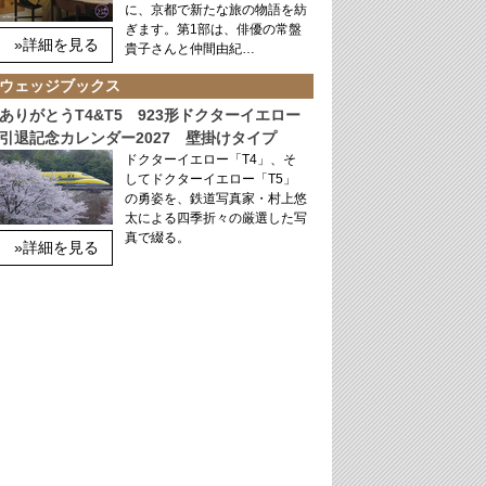
に、京都で新たな旅の物語を紡
ぎます。第1部は、俳優の常盤
»詳細を見る
貴子さんと仲間由紀…
ウェッジブックス
ありがとうT4&T5 923形ドクターイエロー
引退記念カレンダー2027 壁掛けタイプ
ドクターイエロー「T4」、そ
してドクターイエロー「T5」
の勇姿を、鉄道写真家・村上悠
太による四季折々の厳選した写
真で綴る。
»詳細を見る