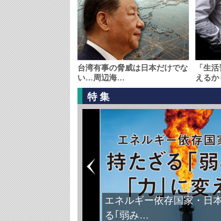
台湾有事の脅威は日本だけでな
「生活
い…周辺海…
えるか
特集
エネルギー依存国家・日
る｢弱み…