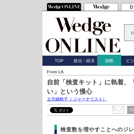
TOP
政治・経済
ビ
国際
From LA
自前「検査キット」に執着、
い」という慢心
土方細秩子
（ ジャーナリスト）
印
検査数を増やすことへのジ