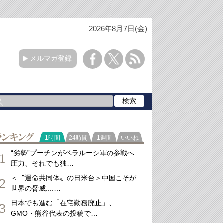
2026年8月7日(金)
メルマガ登録
ランキング
1時間
24時間
1週間
いいね
“劣勢”プーチンがベラルーシ軍の参戦へ
1
圧力、それでも独…
＜〝運命共同体〟の日米台＞中国こそが
2
世界の脅威....…
日本でも進む「在宅勤務廃止」、
3
GMO・熊谷代表の投稿で…