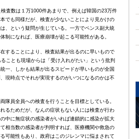
検査数は１万1000件あまりで、例えば韓国の23万件
日本でも同様だが、検査が少ないことにより見かけの
では、という疑問が生じている。一方でペンス副大統
」体制になれば、医療崩壊が起こる可能性がある。
在することにより、検査結果が出るのに早いもので
あることも現場からは「受け入れがたい」という批判
の統一、しかも結果が出るスピードが早いものが全国
が、現時点でそれが実現するのがいつになるのかは不
両隊員全員への検査を行うことを目標としている。
られるためだが、なんの症状もない人には検査が行わ
々の中に無症状の感染者がいれば連鎖的に感染が拡大
って相当数の感染者が判明すれば、医療機関や救急の
がる可能性もあり、政府はこのジレンマに悩まされて