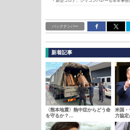
新型コロナ、シリコンバレーも非常事態
バックナンバー
新着記事
〈熊本地震〉熱中症からどう命
米国・
を守るか？…
力協定