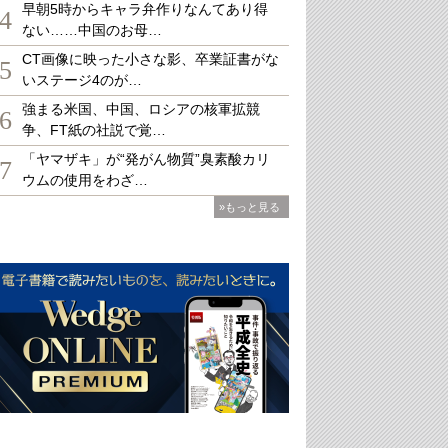
早朝5時からキャラ弁作りなんてあり得
4
ない……中国のお母…
CT画像に映った小さな影、卒業証書がな
5
いステージ4のが…
強まる米国、中国、ロシアの核軍拡競
6
争、FT紙の社説で覚…
「ヤマザキ」が“発がん物質”臭素酸カリ
7
ウムの使用をわざ…
»もっと見る