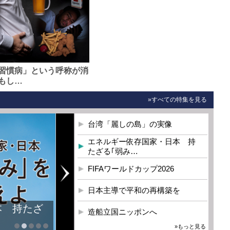
習慣病」という呼称が消
もし…
»すべての特集を見る
台湾「麗しの島」の実像
エネルギー依存国家・日本 持
たざる｢弱み…
FIFAワールドカップ2026
日本主導で平和の再構築を
本 持たざ
造船立国ニッポンへ
»もっと見る