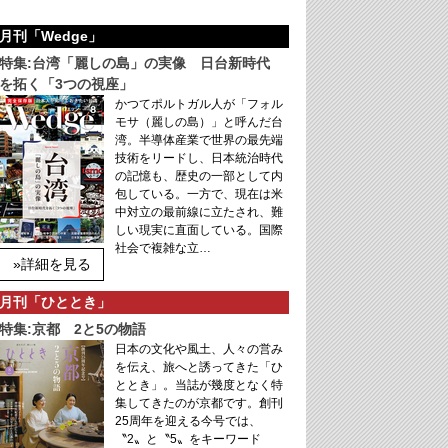
月刊「Wedge」
特集:台湾「麗しの島」の実像 日台新時代
を拓く「3つの視座」
かつてポルトガル人が「フォル
モサ（麗しの島）」と呼んだ台
湾。半導体産業で世界の最先端
技術をリードし、日本統治時代
の記憶も、歴史の一部として内
包している。一方で、現在は米
中対立の最前線に立たされ、難
しい現実に直面している。国際
社会で複雑な立…
»詳細を見る
月刊「ひととき」
特集:京都 2と5の物語
日本の文化や風土、人々の営み
を伝え、旅へと誘ってきた「ひ
ととき」。当誌が幾度となく特
集してきたのが京都です。創刊
25周年を迎える今号では、
〝2〟と〝5〟をキーワード