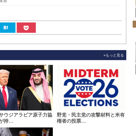
宣言
»もっと見る
サウジアラビア原子力協
野党・民主党の攻撃材料と米有
が持…
権者の投票…