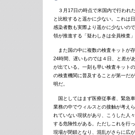
３月17日の時点で米国内で行われた
と比較すると遥かに少ない。これは
感染者数も実際より遥かに少ないの
領が推進する「疑わしきは全員検査
また国の中に複数の検査キットが存
24時間、遅いものでは４日、と差が
が出ている。一刻も早い検査キット
の検査機関に普及することが第一だ
明だ。
国としてはまず医療従事者、緊急車
業務の中でウィルスとの接触が考え
れていない現状があり、こうした人
する危険性がある。ただしこれを行
現場が閉鎖となり、混乱がさらに広