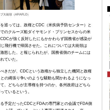
大統領（AP/AFLO）
を巡っては、政権とCDC（米疾病予防センター）と
本でのクルーズ船ダイヤモンド・プリンセスからの米
CDCが強く反対したにもかかわらず国務省が感染が
同じ飛行機で帰国させた。これについては大統領は
大激怒した、と報じられたが、国務省側のチームには
まれていた。
べきだが、CDCという政権から独立した機関と政権
）との縄張り争いのような騒動も聞かれるようになっ
いて、どちらが主導権を持つのか、各州政府はどちら
がっているという。
予定だったCDCとFDAの専門家との会議でFDA側