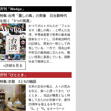
月刊「Wedge」
特集:台湾「麗しの島」の実像 日台新時代
を拓く「3つの視座」
かつてポルトガル人が「フォル
モサ（麗しの島）」と呼んだ台
湾。半導体産業で世界の最先端
技術をリードし、日本統治時代
の記憶も、歴史の一部として内
包している。一方で、現在は米
中対立の最前線に立たされ、難
しい現実に直面している。国際
社会で複雑な立…
»詳細を見る
月刊「ひととき」
特集:京都 2と5の物語
日本の文化や風土、人々の営み
を伝え、旅へと誘ってきた「ひ
ととき」。当誌が幾度となく特
集してきたのが京都です。創刊
25周年を迎える今号では、
〝2〟と〝5〟をキーワード