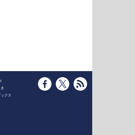
e
とき
ブックス