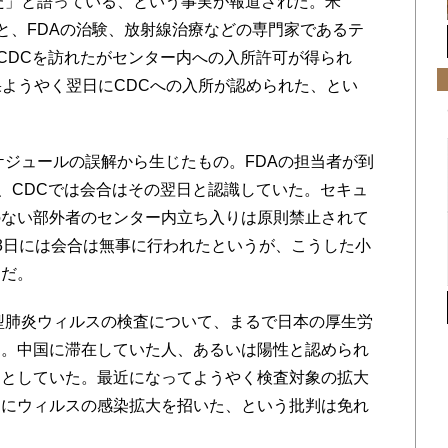
た」と語っている、という事実が報道された。米
よると、FDAの治験、放射線治療などの専門家であるテ
にCDCを訪れたがセンター内への入所許可が得られ
果ようやく翌日にCDCへの入所が認められた、とい
ジュールの誤解から生じたもの。FDAの担当者が到
り、CDCでは会合はその翌日と認識していた。セキュ
のない部外者のセンター内立ち入りは原則禁止されて
3日には会合は無事に行われたというが、こうした小
うだ。
型肺炎ウィルスの検査について、まるで日本の厚生労
た。中国に滞在していた人、あるいは陽性と認められ
、としていた。最近になってようやく検査対象の拡大
内にウィルスの感染拡大を招いた、という批判は免れ