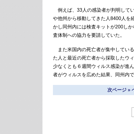
例えば、33人の感染者が判明して
や他州から移動してきた人8400人
かし同州内には検査キットが200し
査体制への協力を要請していた。
また米国内の死亡者が集中している
た人と最近の死亡者から採取したウィ
少なくとも６週間ウィルス感染が進
者がウィルスを広めた結果、同州内
次ページ »