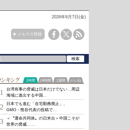
2026年8月7日(金)
メルマガ登録
ランキング
1時間
24時間
1週間
いいね
台湾有事の脅威は日本だけでない…周辺
1
海域に進出する中国…
日本でも進む「在宅勤務廃止」、
2
GMO・熊谷代表の投稿で…
＜〝運命共同体〟の日米台＞中国こそが
3
世界の脅威....…