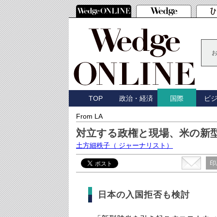
TOP
政治・経済
ビ
国際
From LA
対立する政権と現場、米の新
土方細秩子
（ ジャーナリスト）
印
日本の入国拒否も検討