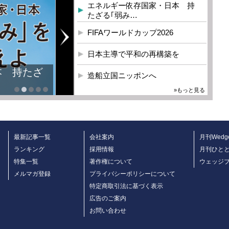
エネルギー依存国家・日本 持
たざる｢弱み…
FIFAワールドカップ2026
日本主導で平和の再構築を
本 持たざ
造船立国ニッポンへ
»もっと見る
最新記事一覧
会社案内
月刊Wedg
ランキング
採用情報
月刊ひと
特集一覧
著作権について
ウェッジ
メルマガ登録
プライバシーポリシーについて
特定商取引法に基づく表示
広告のご案内
お問い合わせ