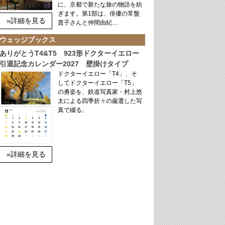
に、京都で新たな旅の物語を紡
ぎます。第1部は、俳優の常盤
»詳細を見る
貴子さんと仲間由紀…
ウェッジブックス
ありがとうT4&T5 923形ドクターイエロー
引退記念カレンダー2027 壁掛けタイプ
ドクターイエロー「T4」、そ
してドクターイエロー「T5」
の勇姿を、鉄道写真家・村上悠
太による四季折々の厳選した写
真で綴る。
»詳細を見る