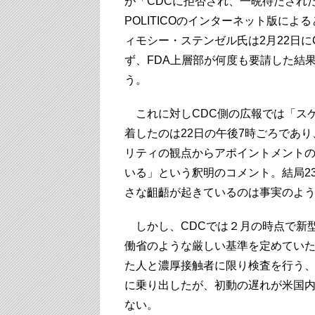
が「CDCに拒否され、一晩待たされ
POLITICOのインターネット版に
ィモシー・ステンゼル氏は2月22日
ず、FDA上層部が何度も要請した結
う。
これに対しCDC側の広報では「スケ
着したのは22日の午後7時ごろであ
リティの観点からアポイントメント
いる」という釈明のコメント。結局2
さな齟齬が起きているのは事実のよ
しかし、CDCでは２月の時点で新
働省のような厳しい基準を定めてい
た人と濃厚接触者に限り検査を行う
に乗り出したが、初動の遅れが米国
ない。