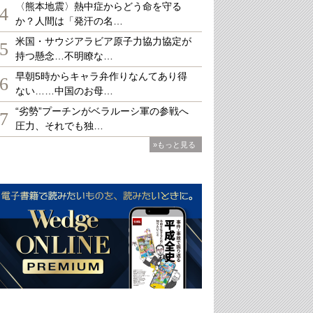
〈熊本地震〉熱中症からどう命を守る
4
か？人間は「発汗の名…
米国・サウジアラビア原子力協力協定が
5
持つ懸念…不明瞭な…
早朝5時からキャラ弁作りなんてあり得
6
ない……中国のお母…
“劣勢”プーチンがベラルーシ軍の参戦へ
7
圧力、それでも独…
»もっと見る