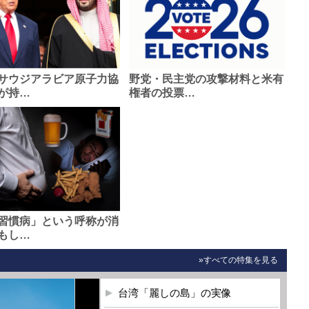
サウジアラビア原子力協
野党・民主党の攻撃材料と米有
が持…
権者の投票…
習慣病」という呼称が消
もし…
»すべての特集を見る
台湾「麗しの島」の実像