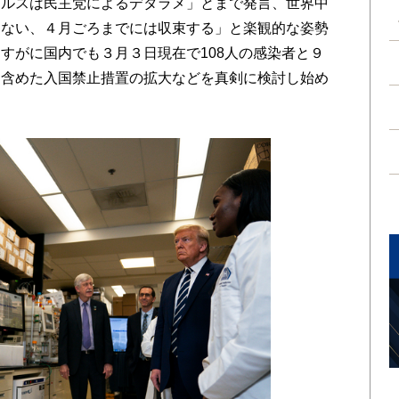
ルスは民主党によるデタラメ」とまで発言、世界中
はない、４月ごろまでには収束する」と楽観的な姿勢
すがに国内でも３月３日現在で108人の感染者と９
を含めた入国禁止措置の拡大などを真剣に検討し始め