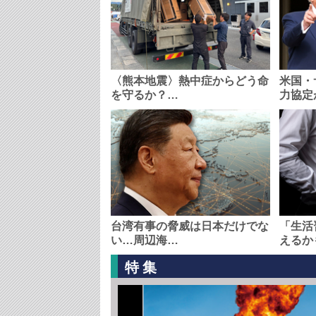
〈熊本地震〉熱中症からどう命
米国・
を守るか？…
力協定
台湾有事の脅威は日本だけでな
「生活
い…周辺海…
えるか
特集