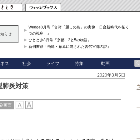
Wedge8月号『台湾「麗しの島」の実像 日台新時代を拓く「3
つの視座」』
お知らせ
ひととき8月号『京都 2と5の物語』
新刊書籍『飛鳥・藤原に隠された古代宮都の謎』
ジネス
社会
ライフ
特集
動画
2020年3月5日
型肺炎対策
刷画面