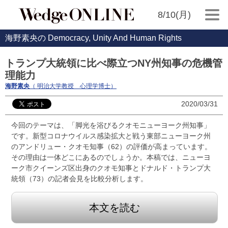
8/10(月)
海野素央の Democracy, Unity And Human Rights
トランプ大統領に比べ際立つNY州知事の危機管
理能力
海野素央
（ 明治大学教授 心理学博士）
2020/03/31
今回のテーマは、「脚光を浴びるクオモニューヨーク州知事」
です。新型コロナウイルス感染拡大と戦う東部ニューヨーク州
のアンドリュー・クオモ知事（62）の評価が高まっています。
その理由は一体どこにあるのでしょうか。本稿では、ニューヨ
ーク市クイーンズ区出身のクオモ知事とドナルド・トランプ大
統領（73）の記者会見を比較分析します。
本文を読む