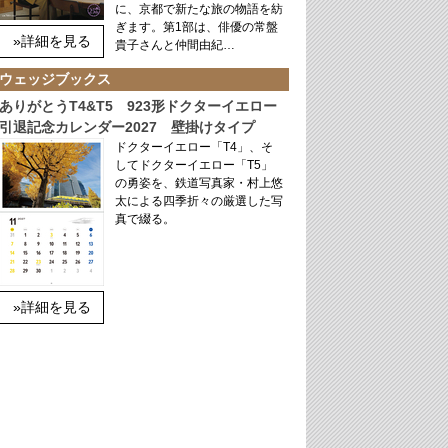
に、京都で新たな旅の物語を紡
ぎます。第1部は、俳優の常盤
»詳細を見る
貴子さんと仲間由紀…
ウェッジブックス
ありがとうT4&T5 923形ドクターイエロー
引退記念カレンダー2027 壁掛けタイプ
ドクターイエロー「T4」、そ
してドクターイエロー「T5」
の勇姿を、鉄道写真家・村上悠
太による四季折々の厳選した写
真で綴る。
»詳細を見る