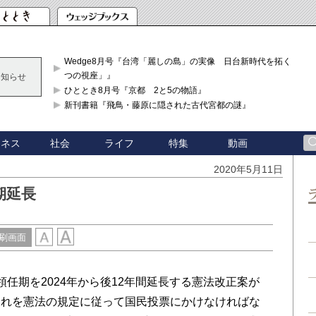
Wedge8月号『台湾「麗しの島」の実像 日台新時代を拓く「3
つの視座」』
お知らせ
ひととき8月号『京都 2と5の物語』
新刊書籍『飛鳥・藤原に隠された古代宮都の謎』
ジネス
社会
ライフ
特集
動画
2020年5月11日
期延長
刷画面
任期を2024年から後12年間延長する憲法改正案が
それを憲法の規定に従って国民投票にかけなければな