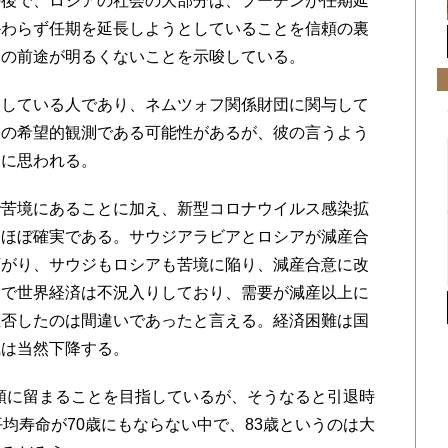
の後で、ロシアの社会の大部分は、プーチンが任期延
かわらず任期を延長しようとしていることを信頼の裏
ンの前途が明るくないことを示唆している。
している人であり、ネムツォフ関係財団に関与して
彼の希望的観測である可能性があるが、彼の言うよう
うに思われる。
苦境にあることに加え、新型コロナウイルス感染拡
はほぼ確実である。サウジアラビアとロシアが減産合
下がり、サウジもロシアも苦境に陥り、減産合意に改
スで世界経済は不況入りしており、需要が減産以上に
拒否したのは間違いであったと言える。経済困難は国
気は当然下降する。
統領に留まることを目指しているが、そうなると引退時
均寿命が70歳にもならない中で、83歳というのは大