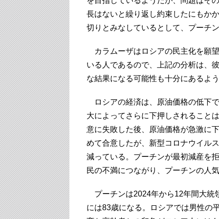
を目指しているようだが、問題はそ
長はないと繰り返し約束したにもか
切りとみなしているとして、プーチ
カラムーザはロシアの民主化を願望
いる人であるので、上記の分析は、
な結果になる可能性も十分にあるよ
ロシアの経済は、原油価格の低下で
大によってさらに下押しされること
意に失敗した後、原油価格が急激に
めて合意したが、新型コロナウイル
減っている。プーチンが最初減産を
民の不満につながり、プーチンの人
プーチンは2024年から12年間大
には83歳になる。ロシアでは男性の平