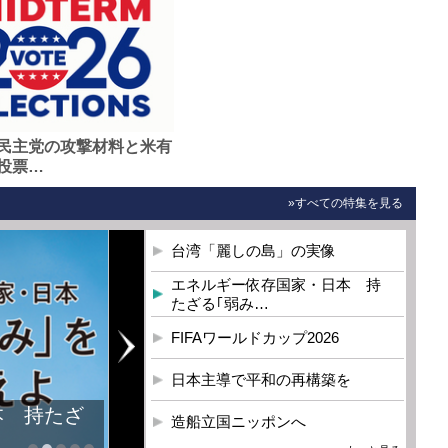
民主党の攻撃材料と米有
投票…
»すべての特集を見る
台湾「麗しの島」の実像
エネルギー依存国家・日本 持
たざる｢弱み…
FIFAワールドカップ2026
日本主導で平和の再構築を
本 持たざ
造船立国ニッポンへ