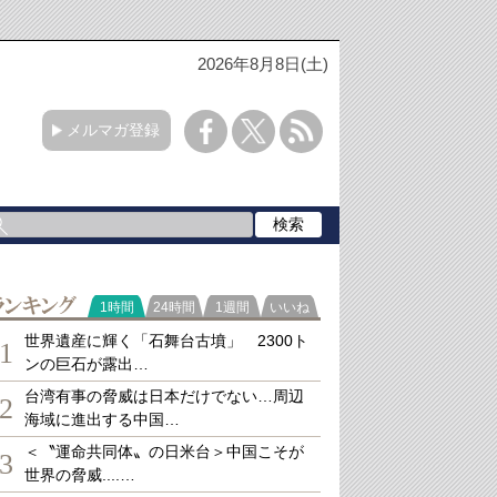
2026年8月8日(土)
メルマガ登録
ランキング
1時間
24時間
1週間
いいね
世界遺産に輝く「石舞台古墳」 2300ト
1
ンの巨石が露出…
台湾有事の脅威は日本だけでない…周辺
2
海域に進出する中国…
＜〝運命共同体〟の日米台＞中国こそが
3
世界の脅威....…