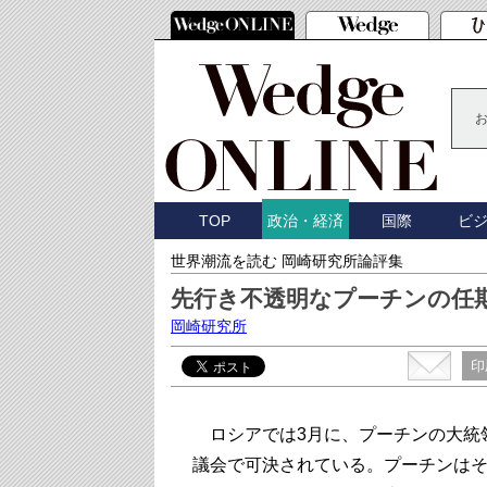
TOP
国際
ビ
政治・経済
世界潮流を読む 岡崎研究所論評集
先行き不透明なプーチンの任
岡崎研究所
印
ロシアでは3月に、プーチンの大統領
議会で可決されている。プーチンは