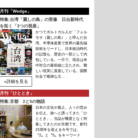
月刊「Wedge」
特集:台湾「麗しの島」の実像 日台新時代
を拓く「3つの視座」
かつてポルトガル人が「フォル
モサ（麗しの島）」と呼んだ台
湾。半導体産業で世界の最先端
技術をリードし、日本統治時代
の記憶も、歴史の一部として内
包している。一方で、現在は米
中対立の最前線に立たされ、難
しい現実に直面している。国際
社会で複雑な立…
»詳細を見る
月刊「ひととき」
特集:京都 2と5の物語
日本の文化や風土、人々の営み
を伝え、旅へと誘ってきた「ひ
ととき」。当誌が幾度となく特
集してきたのが京都です。創刊
25周年を迎える今号では、
〝2〟と〝5〟をキーワード