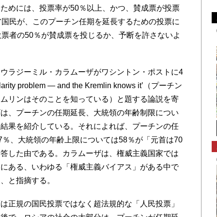
ためには、投票率が50％以上、かつ、賛成票が投票
ア国民が、このプーチン任期を延長するための投票に
投票者の50％が賛成票を投じるか、予断を許さないよ
ウラジーミル・カラムーザがワシントン・ポストに4
arity problem — and the Kremlin knows it’（プーチン
レムリンはそのことを知っている）と題する論説を寄
ザは、プーチンの任期延長、大統領の年齢制限につい
の結果を紹介している。それによれば、プーチンの任
7％、大統領の年齢上限については58％が「元首は70
回答した由である。カラムーザは、権威主義国家では
向にある、いわゆる「権威主義バイアス」がある中で
る、と指摘する。
は正規の国民投票ではなく超法規的な「人民投票」