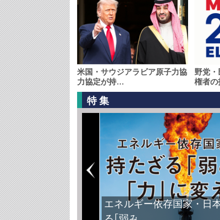
米国・サウジアラビア原子力協
野党・
力協定が持…
権者の
特集
エネルギー依存国家・日
る｢弱み…