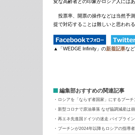
変な高齢者との印象がロシア人には
投票率、開票の操作などは当然予測
提で対応することは難しいと思われ
▲「WEDGE Infinity」の
新着記事
など
編集部おすすめの関連記事
ロシアを「ならず者国家」にするプーチ
新型コロナで原油暴落 なぜ協調減産は
再エネ先進国ドイツの迷走 パイプライ
プーチンが2024年以降もロシアの指導