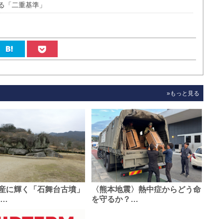
る「二重基準」
»もっと見る
産に輝く「石舞台古墳」
〈熊本地震〉熱中症からどう命
0…
を守るか？…