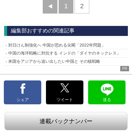
前
1
2
へ
編集部おすすめの関連記事
対日けん制強化へ 中国が恐れる尖閣「2022年問題」
中国の海洋戦略に対抗する インドの「ダイヤのネックレス」
米国をアジアから追い出したい中国と その核戦略
PR
シェア
ツイート
送る
連載バックナンバー