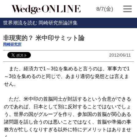
8/7(金)
世界潮流を読む 岡崎研究所論評集
非現実的？ 米中印サミット論
岡崎研究所
2012/06/11
また、経済力で1～3位を集めると言うのは、軍事力で1
～3位を集めるのと同じで、あまり適切な発想とは言えま
せん。
ただ、米中印の首脳同士が対話するという合意ができる
のであれば、日本として別に反対することではないでしょ
う。世界の国がグループを作り、参加国の首脳が関心ある
諸問題を話し合うのは悪いことではなく、首脳や準備の事
務方が忙しくなりすぎる以外に特にデメリットはありませ