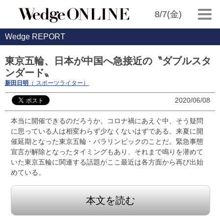
8/7(金)
Wedge REPORT
東京五輪、日本が中国へ急接近の〝ダブルスタ
ンダード〟
新田日明
（ スポーツライター）
2020/06/08
本当に開催できるのだろうか。コロナ禍にあえぐ中、そう疑問
に思っている人は相変わらず少なくないはずである。来夏に開
催延期となった東京五輪・パラリンピックのことだ。緊急事態
宣言が解除となったタイミングもあり、それまで鳴りを潜めて
いた東京五輪に関連する話題がここ最近は各方面から再び出始
めている。
本文を読む