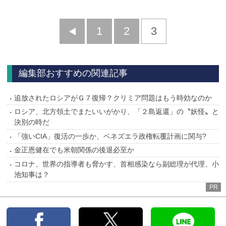
前
1
2
3
へ
編集部おすすめの関連記事
追放されたロシアがＧ７復帰？クリミア問題はもう時効なのか
ロシア、北方領土でまたいいがかり、「２島返還」の〝妖怪〟と
決別の時だ
「強いCIA」復活の一歩か、ベネズエラ政権転覆計画に関与?
金正恩健在でも米朝関係の後退必至か
コロナ、世界の指導者も脅かす、首相感染なら副総理が代理、小
池知事は？
PR