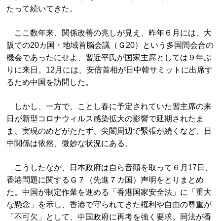
たって続いてきた。
ここ数年来、関係改善の兆しが見え、昨年６月には、大
阪での20カ国・地域首脳会議（Ｇ20）という多国間会合の
機会であったにせよ、習近平氏が国家主席としては９年ぶ
りに来日。12月には、安倍首相が日中韓サミットに出席す
るため中国を訪問した。
しかし、一方で、ことし春に予定されていた習主席の来
日が新型コロナウィルス感染拡大の影響で延期されたま
ま、実現のめどがたたず、尖閣周辺で緊張が続くなど、日
中関係は依然、微妙な状況にある。
こうしたなか、日本政府は自ら音頭を取って６月17日、
香港問題に関するＧ７（先進７カ国）声明をとりまとめ
た。中国が制定作業を進める「香港国家安全法」に「重大
な懸念」を示し、香港で守られてきた権利や自由の尊重が
「不可欠」として、中国政府に再考を強く要求。同法が香