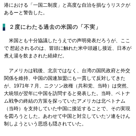
港における「一国二制度」と高度な自治を損なうリスクが
あるーと警告した。
２度にわたる過去の米国の「不実」
米国とも十分協議したうえでの声明発表だろうが、ここ
で 想起されるのは、冒頭に触れた米中頭越し接近、日本が
煮え湯を飲まされた経緯だ。
アメリカは戦後、北京ではなく、台湾の国民政府と外交
関係を維持、中国の国連加盟にも一貫して反対してきた
が、1971年７月、ニクソン政権（共和党、当時）は突然、
大統領が翌年に中国を訪問すると発表した。当時、ベトナ
ム戦争の終結の方策を探っていたアメリカは北ベトナム
（当時）を支持していた中国に接近することで、その実現
を図ろうとした。あわせて中国と対立していたソ連をけん
制しようという思惑も隠されていた。