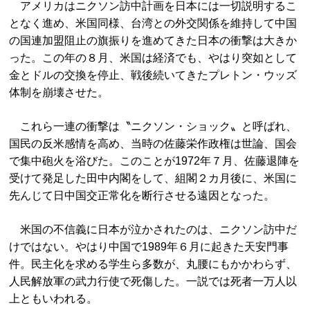
アメリカはニクソン訪中計画を日本には一切説明するこ
となく進め、米国同様、台湾との外交関係を維持して中国
の国連加盟阻止の旗振りを進めてきた日本の衝撃は大きか
った。この年の８月、米国は経済でも、やはり突如として
金とドルの交換を停止、戦後続いてきたプレトン・ウッズ
体制を崩壊させた。
これら一連の衝撃は〝ニクソン・ショック〟と呼ばれ、
国民の反米感情を高め、当時の佐藤栄作政権は世論、国会
で集中砲火を浴びた。このことが1972年７月、佐藤退陣を
受けて発足した田中内閣をして、組閣２カ月後に、米国に
先んじて日中国交正常化を断行させる遠因となった。
米国の不信義に日本が泣かされたのは、ニクソン訪中だ
けではない。やはり中国で1989年６月に起きた天安門事
件。民主化を求める学生ら多数が、丸腰にもかかわらず、
人民解放軍の武力行使で死傷した。一説では死者一万人以
上ともいわれる。