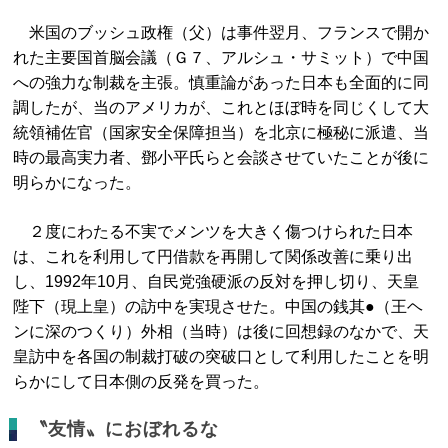
米国のブッシュ政権（父）は事件翌月、フランスで開か
れた主要国首脳会議（Ｇ７、アルシュ・サミット）で中国
への強力な制裁を主張。慎重論があった日本も全面的に同
調したが、当のアメリカが、これとほぼ時を同じくして大
統領補佐官（国家安全保障担当）を北京に極秘に派遣、当
時の最高実力者、鄧小平氏らと会談させていたことが後に
明らかになった。
２度にわたる不実でメンツを大きく傷つけられた日本
は、これを利用して円借款を再開して関係改善に乗り出
し、1992年10月、自民党強硬派の反対を押し切り、天皇
陛下（現上皇）の訪中を実現させた。中国の銭其●（王ヘ
ンに深のつくり）外相（当時）は後に回想録のなかで、天
皇訪中を各国の制裁打破の突破口として利用したことを明
らかにして日本側の反発を買った。
〝友情〟におぼれるな