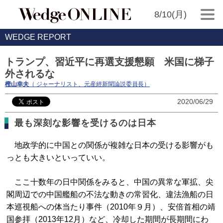
8/10(月)
WEDGE REPORT
トランプ、習近平に再選支援懇願 米国に梯子
外されるな
樫山幸夫
（ ジャーナリスト、元産經新聞論説委員長）
2020/06/29
最も深刻な影響を受けるのは日本
地政学的に中国との関係が複雑な日本の受ける影響がも
っとも大きいといっていい。
ここ十数年の日中関係をみると、中国の異常な軍拡、尖
閣周辺での中国艦船の不法な動きの常習化、違法漁船の日
本巡視船への体当たり事件（2010年９月）、安倍首相の靖
国参拝（2013年12月）など、冷却した期間が長期間にわ