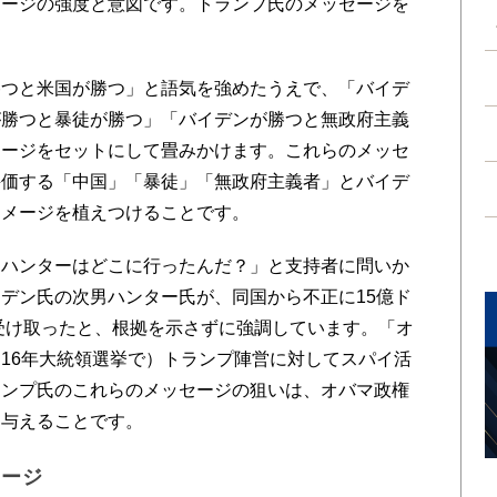
ージの強度と意図です。トランプ氏のメッセージを
つと米国が勝つ」と語気を強めたうえで、「バイデ
が勝つと暴徒が勝つ」「バイデンが勝つと無政府主義
セージをセットにして畳みかけます。これらのメッセ
評価する「中国」「暴徒」「無政府主義者」とバイデ
イメージを植えつけることです。
ハンターはどこに行ったんだ？」と支持者に問いか
デン氏の次男ハンター氏が、同国から不正に15億ド
を受け取ったと、根拠を示さずに強調しています。「オ
16年大統領選挙で）トランプ陣営に対してスパイ活
ランプ氏のこれらのメッセージの狙いは、オバマ政権
に与えることです。
セージ