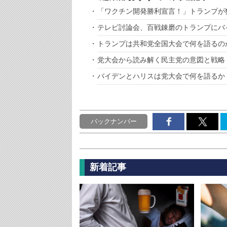
「ワクチン開発勝利宣言！」トランプが
テレビ討論会、百戦錬磨のトランプにバ
トランプは共和党全国大会で何を語るの
党大会から読み解く民主党の意図と戦略
バイデンとハリスは党大会で何を語るか
バックナンバー
新着記事