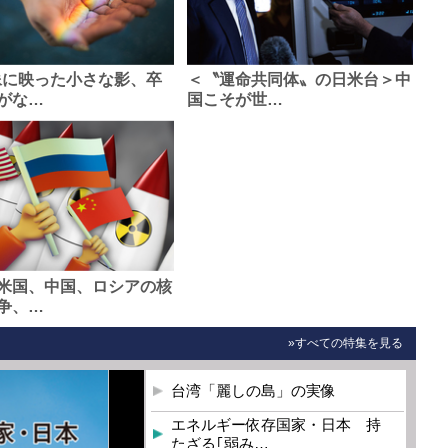
像に映った小さな影、卒
＜〝運命共同体〟の日米台＞中
がな…
国こそが世…
米国、中国、ロシアの核
争、…
»すべての特集を見る
台湾「麗しの島」の実像
エネルギー依存国家・日本 持
たざる｢弱み…