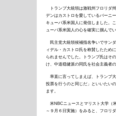
トランプ大統領は激戦州フロリダ州
デンはカストロを愛しているバーニ
キューバ系米国人に発信しました。
ューバ系米国人の心を確実に掴んで
民主党大統領候補指名争いでサンダ
ィデル・カストロ氏を称賛したため
られませんでした。トランプ氏はそ
け、中道穏健派の同氏を社会主義者
率直に言ってしまえば、トランプ大
投票を行うのと同じだ」といいたい
ます。
米NBCニュースとマリスト大学（米
～９月６日実施）をみると、フロリ