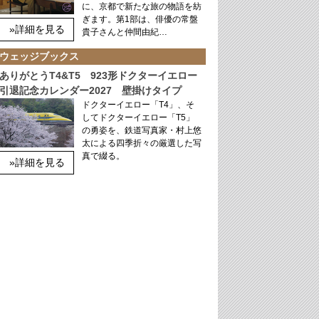
に、京都で新たな旅の物語を紡
ぎます。第1部は、俳優の常盤
»詳細を見る
貴子さんと仲間由紀…
ウェッジブックス
ありがとうT4&T5 923形ドクターイエロー
引退記念カレンダー2027 壁掛けタイプ
ドクターイエロー「T4」、そ
してドクターイエロー「T5」
の勇姿を、鉄道写真家・村上悠
太による四季折々の厳選した写
真で綴る。
»詳細を見る