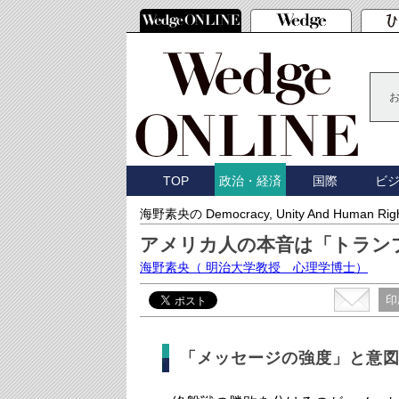
TOP
国際
ビ
政治・経済
海野素央の Democracy, Unity And Human Rig
アメリカ人の本音は「トラン
海野素央
（ 明治大学教授 心理学博士）
印
「メッセージの強度」と意