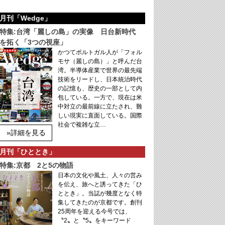
月刊「Wedge」
特集:台湾「麗しの島」の実像 日台新時代
を拓く「3つの視座」
かつてポルトガル人が「フォル
モサ（麗しの島）」と呼んだ台
湾。半導体産業で世界の最先端
技術をリードし、日本統治時代
の記憶も、歴史の一部として内
包している。一方で、現在は米
中対立の最前線に立たされ、難
しい現実に直面している。国際
社会で複雑な立…
»詳細を見る
月刊「ひととき」
特集:京都 2と5の物語
日本の文化や風土、人々の営み
を伝え、旅へと誘ってきた「ひ
ととき」。当誌が幾度となく特
集してきたのが京都です。創刊
25周年を迎える今号では、
〝2〟と〝5〟をキーワード