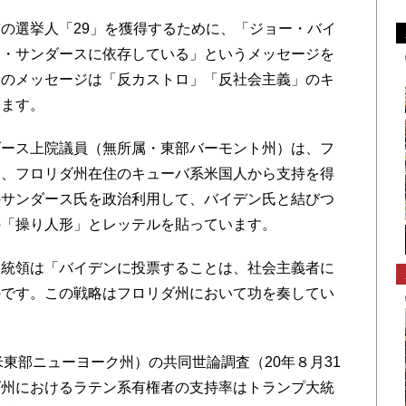
の選挙人「29」を獲得するために、「ジョー・バイ
ー・サンダースに依存している」というメッセージを
このメッセージは「反カストロ」「反社会主義」のキ
います。
ース上院議員（無所属・東部バーモント州）は、フ
に、フロリダ州在住のキューバ系米国人から支持を得
のサンダース氏を政治利用して、バイデン氏と結びつ
の「操り人形」とレッテルを貼っています。
統領は「バイデンに投票することは、社会主義者に
のです。この戦略はフロリダ州において功を奏してい
東部ニューヨーク州）の共同世論調査（20年８月31
ダ州におけるラテン系有権者の支持率はトランプ大統