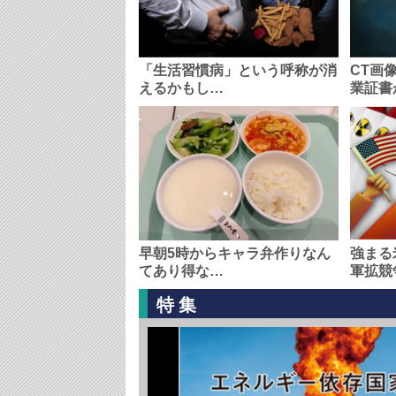
「生活習慣病」という呼称が消
CT画
えるかもし…
業証書
早朝5時からキャラ弁作りなん
強まる
てあり得な…
軍拡競
特集