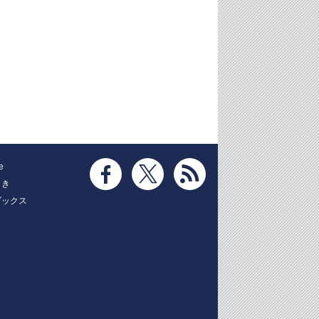
e
とき
ブックス