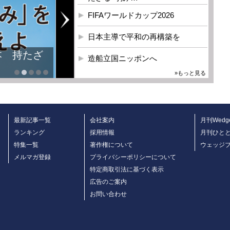
FIFAワールドカップ2026
日本主導で平和の再構築を
本 持たざ
造船立国ニッポンへ
»もっと見る
最新記事一覧
会社案内
月刊Wedg
ランキング
採用情報
月刊ひと
特集一覧
著作権について
ウェッジ
メルマガ登録
プライバシーポリシーについて
特定商取引法に基づく表示
広告のご案内
お問い合わせ