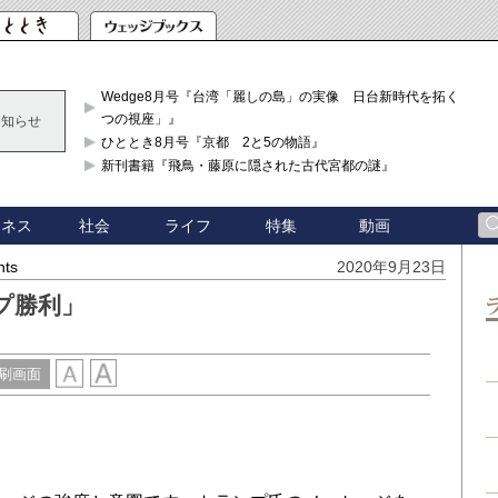
Wedge8月号『台湾「麗しの島」の実像 日台新時代を拓く「3
つの視座」』
お知らせ
ひととき8月号『京都 2と5の物語』
新刊書籍『飛鳥・藤原に隠された古代宮都の謎』
ジネス
社会
ライフ
特集
動画
hts
2020年9月23日
プ勝利」
刷画面
図