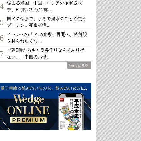
強まる米国、中国、ロシアの核軍拡競
4
争、FT紙の社説で覚…
国民の命まで、まるで湯水のごとく使う
5
プーチン…死傷者増…
イランへの「IAEA査察」再開へ、核施設
6
を見られたくな…
早朝5時からキャラ弁作りなんてあり得
7
ない……中国のお母…
»もっと見る