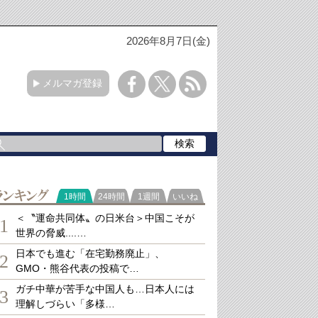
2026年8月7日(金)
メルマガ登録
ランキング
1時間
24時間
1週間
いいね
＜〝運命共同体〟の日米台＞中国こそが
1
世界の脅威....…
日本でも進む「在宅勤務廃止」、
2
GMO・熊谷代表の投稿で…
ガチ中華が苦手な中国人も…日本人には
3
理解しづらい「多様…