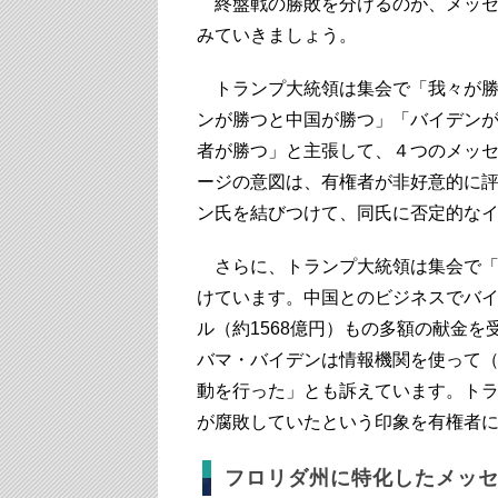
終盤戦の勝敗を分けるのが、メッセ
みていきましょう。
トランプ大統領は集会で「我々が勝
ンが勝つと中国が勝つ」「バイデン
者が勝つ」と主張して、４つのメッ
ージの意図は、有権者が非好意的に
ン氏を結びつけて、同氏に否定的な
さらに、トランプ大統領は集会で「
けています。中国とのビジネスでバイ
ル（約1568億円）もの多額の献金
バマ・バイデンは情報機関を使って（
動を行った」とも訴えています。ト
が腐敗していたという印象を有権者
フロリダ州に特化したメッ