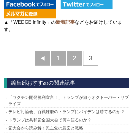
▲「WEDGE Infinity」の
新着記事
などをお届けしていま
す。
前
1
2
3
へ
編集部おすすめの関連記事
「ワクチン開発勝利宣言！」トランプが狙うオクトーバー・サプ
ライズ
テレビ討論会、百戦錬磨のトランプにバイデンは勝てるのか？
トランプは共和党全国大会で何を語るのか？
党大会から読み解く民主党の意図と戦略