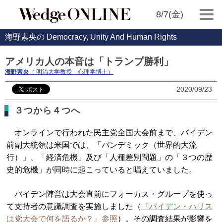
8/7(金)
海野素央の Democracy, Unity And Human Rights
アメリカ人の本音は「トランプ勝利」
海野素央
（ 明治大学教授 心理学博士）
2020/09/23
３つから４つへ
オンラインで行われた民主党全国大会前まで、バイデン
前副大統領は米国では、「パンデミック（世界的大流
行）」、「経済危機」及び「人種差別問題」の「３つの歴
史的危機」が同時に起こっていると唱えていました。
バイデン陣営は大会直前にフォーカス・グループを使っ
て支持者の意識調査を実施しました（
『バイデン・ハリス
は党大会で何を語るか？』参照
）。その調査結果が影響を