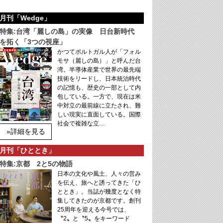
月刊「Wedge」
特集:台湾「麗しの島」の実像 日台新時代
を拓く「3つの視座」
かつてポルトガル人が「フォル
モサ（麗しの島）」と呼んだ台
湾。半導体産業で世界の最先端
技術をリードし、日本統治時代
の記憶も、歴史の一部として内
包している。一方で、現在は米
中対立の最前線に立たされ、難
しい現実に直面している。国際
社会で複雑な立…
»詳細を見る
月刊「ひととき」
特集:京都 2と5の物語
日本の文化や風土、人々の営み
を伝え、旅へと誘ってきた「ひ
ととき」。当誌が幾度となく特
集してきたのが京都です。創刊
25周年を迎える今号では、
〝2〟と〝5〟をキーワード