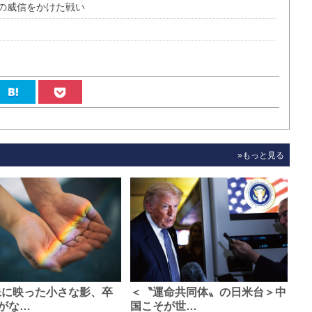
の威信をかけた戦い
»もっと見る
像に映った小さな影、卒
＜〝運命共同体〟の日米台＞中
がな…
国こそが世…