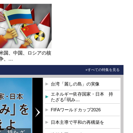
米国、中国、ロシアの核
争、…
»すべての特集を見る
台湾「麗しの島」の実像
エネルギー依存国家・日本 持
たざる｢弱み…
FIFAワールドカップ2026
日本主導で平和の再構築を
本 持たざ