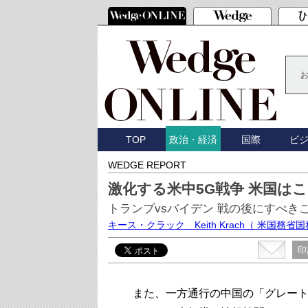
TOP
国際
ビ
政治・経済
WEDGE REPORT
激化する米中5G戦争 米国は
トランプvsバイデン 戦の後にすべき
キース・クラック Keith Krach
（ 米国務省
印
また、一方通行の中国の「グレート