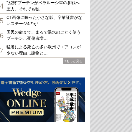
“劣勢”プーチンがベラルーシ軍の参戦へ
4
圧力、それでも独…
CT画像に映った小さな影、卒業証書がな
5
いステージ4のが…
国民の命まで、まるで湯水のごとく使う
6
プーチン…死傷者増…
猛暑による死亡の多い欧州でエアコンが
7
少ない理由…建物と…
»もっと見る