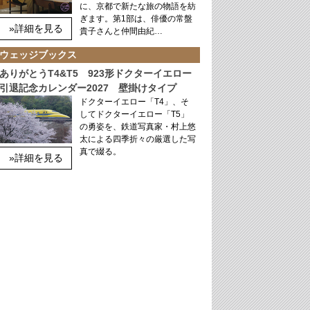
に、京都で新たな旅の物語を紡
ぎます。第1部は、俳優の常盤
»詳細を見る
貴子さんと仲間由紀…
ウェッジブックス
ありがとうT4&T5 923形ドクターイエロー
引退記念カレンダー2027 壁掛けタイプ
ドクターイエロー「T4」、そ
してドクターイエロー「T5」
の勇姿を、鉄道写真家・村上悠
太による四季折々の厳選した写
真で綴る。
»詳細を見る