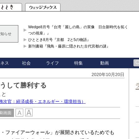
Wedge8月号『台湾「麗しの島」の実像 日台新時代を拓く「3
つの視座」』
お知らせ
ひととき8月号『京都 2と5の物語』
新刊書籍『飛鳥・藤原に隠された古代宮都の謎』
ジネス
社会
ライフ
特集
動画
2020年10月20日
こうして勝利する
こと
国務次官：経済成長・エネルギー・環境担当）
刷画面
・ファイアーウォール」が展開されているためでも