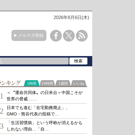
2026年8月6日(木)
メルマガ登録
ランキング
1時間
24時間
1週間
いいね
＜〝運命共同体〟の日米台＞中国こそが
1
世界の脅威....…
日本でも進む「在宅勤務廃止」、
2
GMO・熊谷代表の投稿で…
「生活習慣病」という呼称が消えるかも
3
しれない理由…「自…