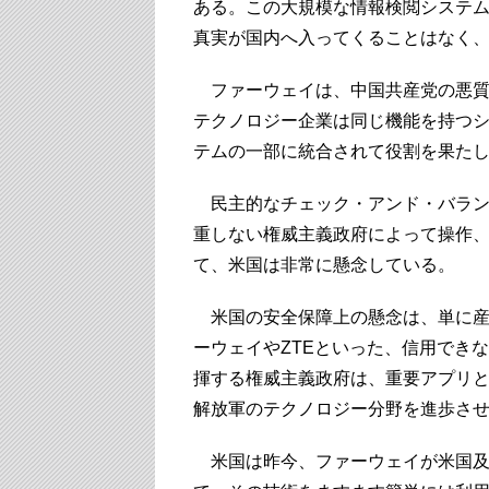
ある。この大規模な情報検閲システ
真実が国内へ入ってくることはなく
ファーウェイは、中国共産党の悪質
テクノロジー企業は同じ機能を持つ
テムの一部に統合されて役割を果た
民主的なチェック・アンド・バラン
重しない権威主義政府によって操作
て、米国は非常に懸念している。
米国の安全保障上の懸念は、単に産
ーウェイやZTEといった、信用でき
揮する権威主義政府は、重要アプリ
解放軍のテクノロジー分野を進歩さ
米国は昨今、ファーウェイが米国及