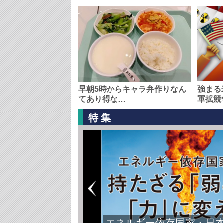
早朝5時からキャラ弁作りなん
強まる
てあり得な…
軍拡競
特集
エネルギー依存国家・日