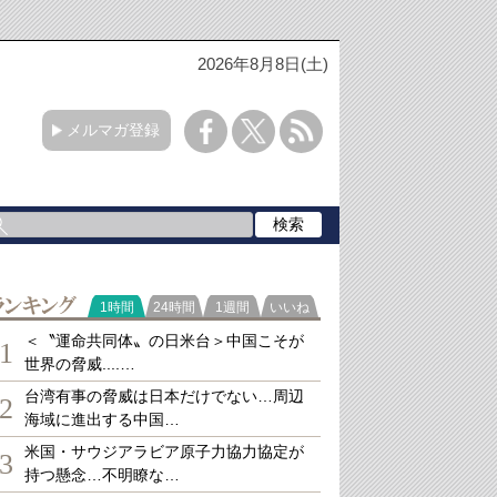
2026年8月8日(土)
メルマガ登録
ランキング
1時間
24時間
1週間
いいね
＜〝運命共同体〟の日米台＞中国こそが
1
世界の脅威....…
台湾有事の脅威は日本だけでない…周辺
2
海域に進出する中国…
米国・サウジアラビア原子力協力協定が
3
持つ懸念…不明瞭な…