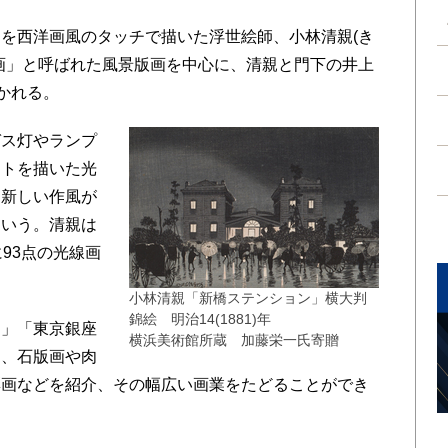
を西洋画風のタッチで描いた浮世絵師、小林清親(き
画」と呼ばれた風景版画を中心に、清親と門下の井上
かれる。
ス灯やランプ
ストを描いた光
た新しい作風が
という。清親は
に93点の光線画
小林清親「新橋ステンション」横大判
錦絵 明治14(1881)年
」「東京銀座
横浜美術館所蔵 加藤栄一氏寄贈
え、石版画や肉
彩画などを紹介、その幅広い画業をたどることができ