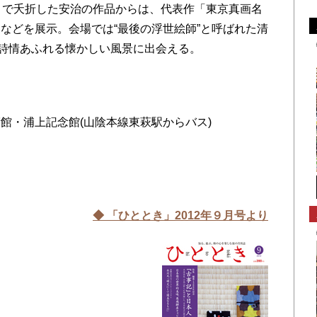
さで夭折した安治の作品からは、代表作「東京真画名
などを展示。会場では“最後の浮世絵師”と呼ばれた清
、詩情あふれる懐かしい風景に出会える。
館・浦上記念館(山陰本線東萩駅からバス)
◆ 「ひととき」2012年９
月号より