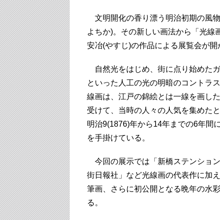
文明開化の香り漂う明治初期の風物
よちか)。その新しい画法から「光線
安冶(やすじ)の作品による展覧会が開
自然光をはじめ、街に点り始めたガ
といった人工の光の明暗のコントラ
線画は、江戸の錦絵とは一線を画し
受けて、当時の人々の人気を集めた
明治9(1876)年から14年までの6年間
を手掛けている。
今回の展示では「新橋ステンション
街日報社」など光線画の代表作に加
筆画、さらに初公開となる晩年の水
る。