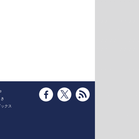
e
とき
ブックス