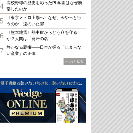
高校野球の歴史を彩ったPL学園はなぜ廃
4
部したのか
〈東京メトロ上場へ〉なぜ、今やっと行
5
うのか、遠のいた都…
〈熊本地震〉熱中症からどう命を守る
6
か？人間は「発汗の名…
静かなる覇権――日本が握る「止まらな
7
い産業」の正体
»もっと見る