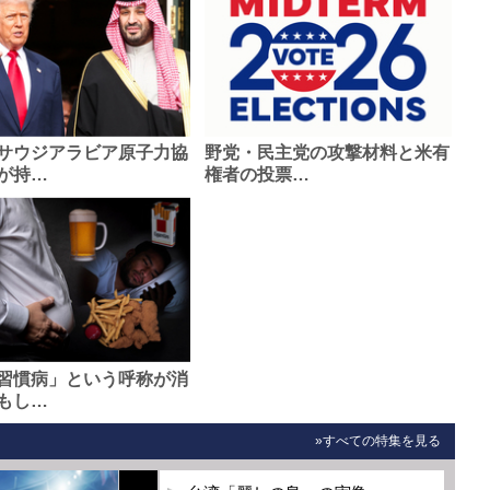
サウジアラビア原子力協
野党・民主党の攻撃材料と米有
が持…
権者の投票…
習慣病」という呼称が消
もし…
»すべての特集を見る