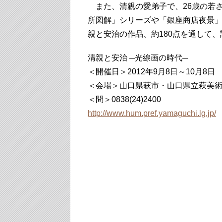
また、清親の愛弟子で、26歳の若
所図解」シリーズや「銀座商店夜景」
親と安治の作品、約180点を通して
清親と安治 ─光線画の時代─
＜開催日＞2012年9月8日～10月8日
＜会場＞山口県萩市・山口県立萩美術
＜問＞0838(24)2400
http://www.hum.pref.yamaguchi.lg.jp/