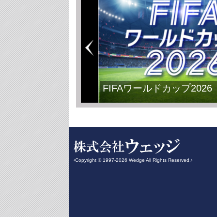
FIFAワールドカップ2026
‹Copyright © 1997-2026 Wedge All Rights Reserved.›