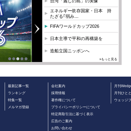
台湾「麗しの島」の実像
エネルギー依存国家・日本 持
たざる｢弱み…
FIFAワールドカップ2026
日本主導で平和の再構築を
造船立国ニッポンへ
»もっと見る
最新記事一覧
会社案内
月刊Wedg
ランキング
採用情報
月刊ひと
特集一覧
著作権について
ウェッジ
メルマガ登録
プライバシーポリシーについて
特定商取引法に基づく表示
広告のご案内
お問い合わせ