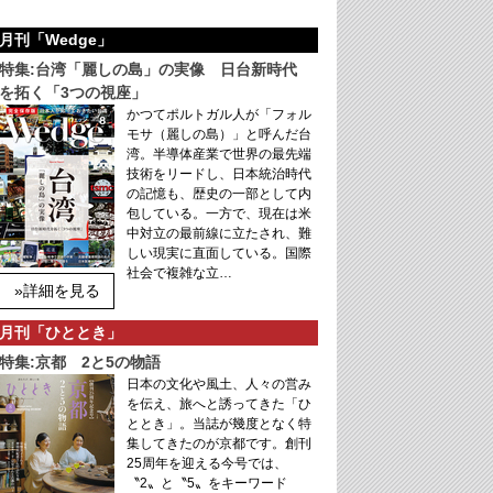
月刊「Wedge」
特集:台湾「麗しの島」の実像 日台新時代
を拓く「3つの視座」
かつてポルトガル人が「フォル
モサ（麗しの島）」と呼んだ台
湾。半導体産業で世界の最先端
技術をリードし、日本統治時代
の記憶も、歴史の一部として内
包している。一方で、現在は米
中対立の最前線に立たされ、難
しい現実に直面している。国際
社会で複雑な立…
»詳細を見る
月刊「ひととき」
特集:京都 2と5の物語
日本の文化や風土、人々の営み
を伝え、旅へと誘ってきた「ひ
ととき」。当誌が幾度となく特
集してきたのが京都です。創刊
25周年を迎える今号では、
〝2〟と〝5〟をキーワード