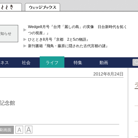
Wedge8月号『台湾「麗しの島」の実像 日台新時代を拓く「3
つの視座」』
お知らせ
ひととき8月号『京都 2と5の物語』
新刊書籍『飛鳥・藤原に隠された古代宮都の謎』
ジネス
社会
特集
動画
ライフ
2012年8月24日
記念館
刷画面