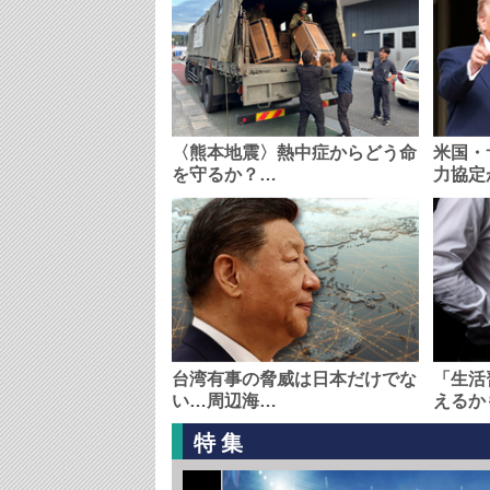
〈熊本地震〉熱中症からどう命
米国・
を守るか？…
力協定
台湾有事の脅威は日本だけでな
「生活
い…周辺海…
えるか
特集