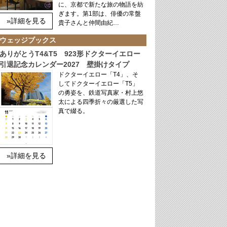
に、京都で新たな旅の物語を紡
ぎます。第1部は、俳優の常盤
»詳細を見る
貴子さんと仲間由紀…
ウェッジブックス
ありがとうT4&T5 923形ドクターイエロー
引退記念カレンダー2027 壁掛けタイプ
ドクターイエロー「T4」、そ
してドクターイエロー「T5」
の勇姿を、鉄道写真家・村上悠
太による四季折々の厳選した写
真で綴る。
»詳細を見る