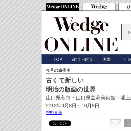
TOP
政治・経済
国際
ビ
今月の旅指南
古くて新しい
明治の版画の世界
山口県萩市・山口県立萩美術館・浦上
2012年9月8日～10月8日
狩野直美
印