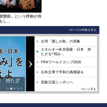
習慣病」という呼称が消
もし…
»すべての特集を見る
台湾「麗しの島」の実像
エネルギー依存国家・日本 持
たざる｢弱み…
FIFAワールドカップ2026
日本主導で平和の再構築を
本 持たざ
造船立国ニッポンへ
»もっと見る