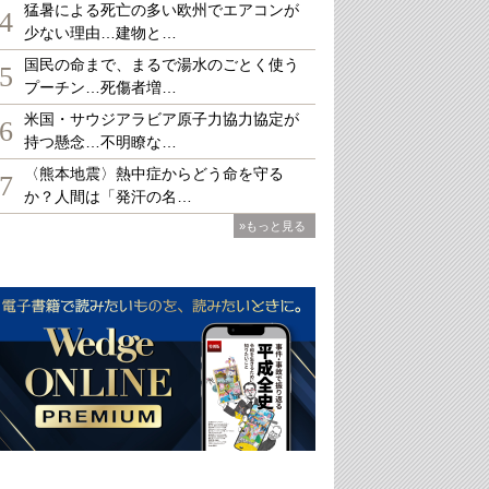
猛暑による死亡の多い欧州でエアコンが
4
少ない理由…建物と…
国民の命まで、まるで湯水のごとく使う
5
プーチン…死傷者増…
米国・サウジアラビア原子力協力協定が
6
持つ懸念…不明瞭な…
〈熊本地震〉熱中症からどう命を守る
7
か？人間は「発汗の名…
»もっと見る