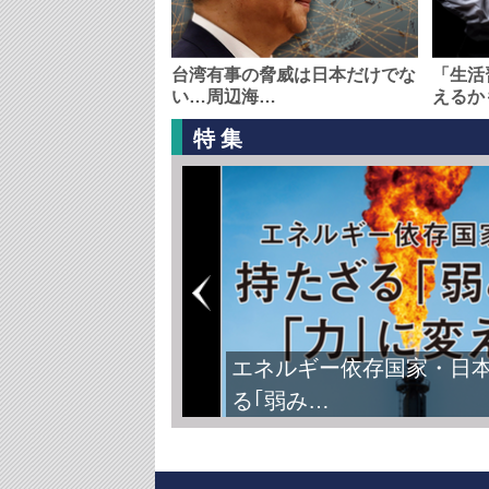
台湾有事の脅威は日本だけでな
「生活
い…周辺海…
えるか
特集
エネルギー依存国家・日
る｢弱み…