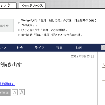
Wedge8月号『台湾「麗しの島」の実像 日台新時代を拓く「3
つの視座」』
お知らせ
ひととき8月号『京都 2と5の物語』
新刊書籍『飛鳥・藤原に隠された古代宮都の謎』
ジネス
社会
ライフ
特集
動画
2012年8月24日
が描き出す
常勤講師）
刷画面