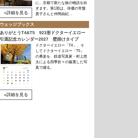
に、京都で新たな旅の物語を紡
ぎます。第1部は、俳優の常盤
»詳細を見る
貴子さんと仲間由紀…
ウェッジブックス
ありがとうT4&T5 923形ドクターイエロー
引退記念カレンダー2027 壁掛けタイプ
ドクターイエロー「T4」、そ
してドクターイエロー「T5」
の勇姿を、鉄道写真家・村上悠
太による四季折々の厳選した写
真で綴る。
»詳細を見る