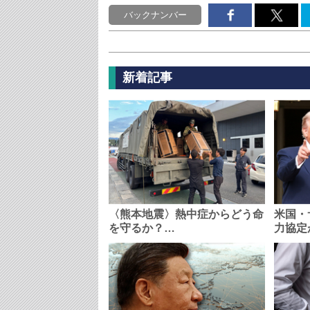
バックナンバー
新着記事
〈熊本地震〉熱中症からどう命
米国・
を守るか？…
力協定