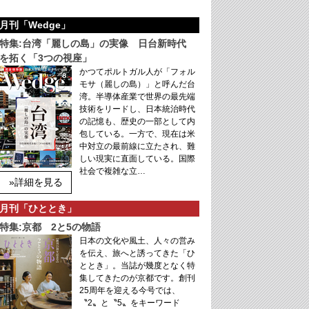
月刊「Wedge」
特集:台湾「麗しの島」の実像 日台新時代
を拓く「3つの視座」
かつてポルトガル人が「フォル
モサ（麗しの島）」と呼んだ台
湾。半導体産業で世界の最先端
技術をリードし、日本統治時代
の記憶も、歴史の一部として内
包している。一方で、現在は米
中対立の最前線に立たされ、難
しい現実に直面している。国際
社会で複雑な立…
»詳細を見る
月刊「ひととき」
特集:京都 2と5の物語
日本の文化や風土、人々の営み
を伝え、旅へと誘ってきた「ひ
ととき」。当誌が幾度となく特
集してきたのが京都です。創刊
25周年を迎える今号では、
〝2〟と〝5〟をキーワード