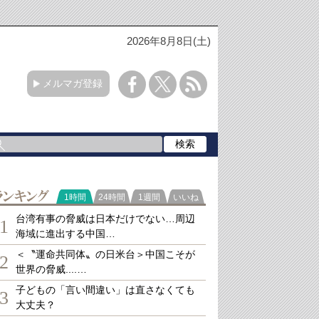
2026年8月8日(土)
メルマガ登録
ランキング
1時間
24時間
1週間
いいね
台湾有事の脅威は日本だけでない…周辺
1
海域に進出する中国…
＜〝運命共同体〟の日米台＞中国こそが
2
世界の脅威....…
子どもの「言い間違い」は直さなくても
3
大丈夫？