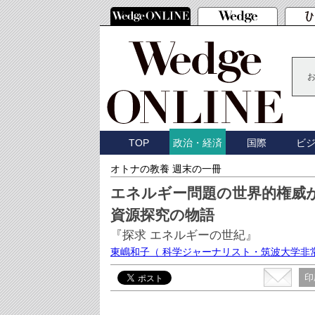
TOP
国際
ビ
政治・経済
オトナの教養 週末の一冊
エネルギー問題の世界的権威
資源探究の物語
『探求 エネルギーの世紀』
東嶋和子
（ 科学ジャーナリスト・筑波大学非
印