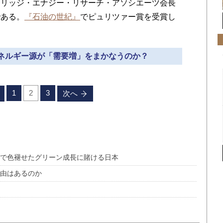
リッジ・エナジー・リサーチ・アソシエーツ会長
である。
『石油の世紀』
でピュリツァー賞を受賞し
のエネルギー源が「需要増」をまかなうのか？
1
2
3
次へ
米で色褪せたグリーン成長に賭ける日本
自由はあるのか