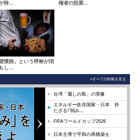
が持…
権者の投票…
習慣病」という呼称が消
もし…
»すべての特集を見る
台湾「麗しの島」の実像
エネルギー依存国家・日本 持
たざる｢弱み…
FIFAワールドカップ2026
日本主導で平和の再構築を