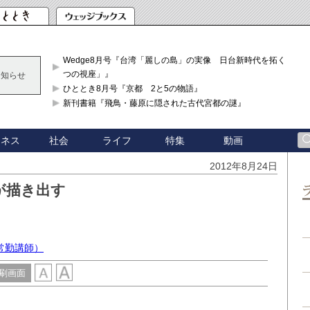
Wedge8月号『台湾「麗しの島」の実像 日台新時代を拓く「3
つの視座」』
お知らせ
ひととき8月号『京都 2と5の物語』
新刊書籍『飛鳥・藤原に隠された古代宮都の謎』
ジネス
社会
ライフ
特集
動画
2012年8月24日
が描き出す
常勤講師）
刷画面