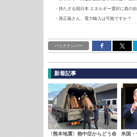
持たざる国日本 エネルギー選択に真の
孫正義さん、電力輸入は可能ですか？
バックナンバー
新着記事
〈熊本地震〉熱中症からどう命
米国・