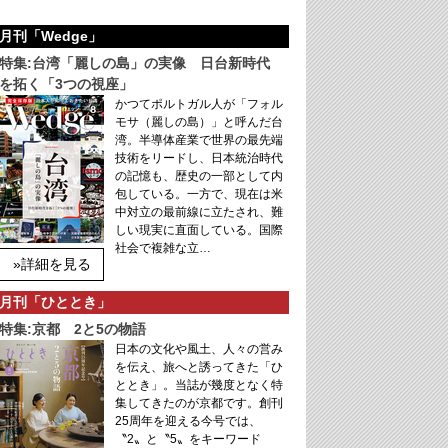
月刊「Wedge」
特集:台湾「麗しの島」の実像 日台新時代
を拓く「3つの視座」
かつてポルトガル人が「フォル
モサ（麗しの島）」と呼んだ台
湾。半導体産業で世界の最先端
技術をリードし、日本統治時代
の記憶も、歴史の一部として内
包している。一方で、現在は米
中対立の最前線に立たされ、難
しい現実に直面している。国際
社会で複雑な立…
»詳細を見る
月刊「ひととき」
特集:京都 2と5の物語
日本の文化や風土、人々の営み
を伝え、旅へと誘ってきた「ひ
ととき」。当誌が幾度となく特
集してきたのが京都です。創刊
25周年を迎える今号では、
〝2〟と〝5〟をキーワード