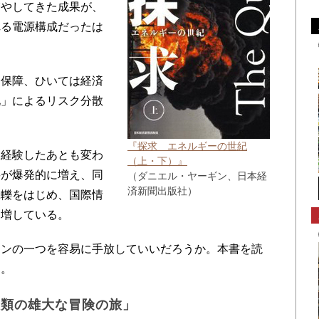
増やしてきた成果が、
れる電源構成だったは
保障、ひいては経済
化」によるリスク分散
『探求 エネルギーの世紀
経験したあとも変わ
（上・下）』
要が爆発的に増え、同
（ダニエル・ヤーギン、日本経
済新聞出版社）
軋轢をはじめ、国際情
う増している。
ンの一つを容易に手放していいだろうか。本書を読
た。
人類の雄大な冒険の旅」