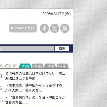
2026年8月7日(金)
メルマガ登録
ランキング
1時間
24時間
1週間
いいね
台湾有事の脅威は日本だけでない…周辺
1
海域に進出する中国…
〈熊本地震〉熱中症からどう命を守る
2
か？人間は「発汗の名…
＜〝運命共同体〟の日米台＞中国こそが
3
世界の脅威....…