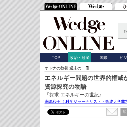
TOP
国際
ビ
政治・経済
オトナの教養 週末の一冊
エネルギー問題の世界的権威
資源探究の物語
『探求 エネルギーの世紀』
東嶋和子
（ 科学ジャーナリスト・筑波大学非
印