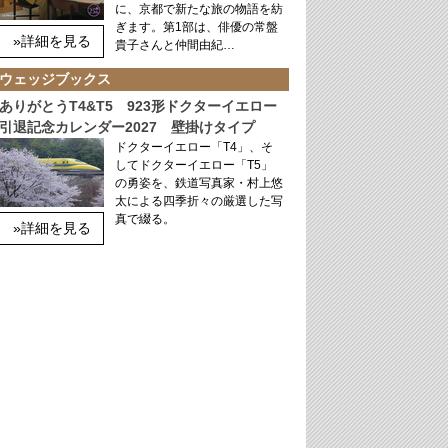
に、京都で新たな旅の物語を紡
ぎます。第1部は、俳優の常盤
»詳細を見る
貴子さんと仲間由紀…
ウェッジブックス
ありがとうT4&T5 923形ドクターイエロー
引退記念カレンダー2027 壁掛けタイプ
ドクターイエロー「T4」、そ
してドクターイエロー「T5」
の勇姿を、鉄道写真家・村上悠
太による四季折々の厳選した写
真で綴る。
»詳細を見る