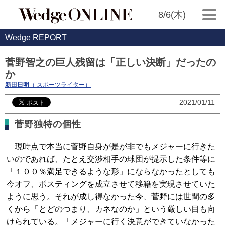
8/6(木)
Wedge REPORT
菅野智之の巨人残留は「正しい決断」だったの
か
新田日明
（ スポーツライター）
2021/01/11
菅野独特の個性
現時点で本当に菅野自身が是が非でもメジャーに行きた
いのであれば、たとえ交渉相手の球団が提示した条件等に
「１００％満足できるような形」にならなかったとしても
今オフ、ポスティングを成立させて移籍を実現させていた
ように思う。それが成し得なかった今、菅野には世間の多
くから「とどのつまり、カネなのか」という厳しい目も向
けられている。「メジャーに行く決意ができていなかった