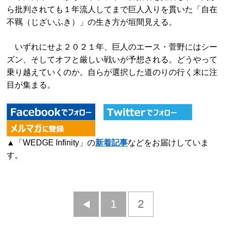
ら批判されても１年流人してまで巨人入りを貫いた「自在
不羈（じざいふき）」の生き方が垣間見える。
いずれにせよ２０２１年、巨人のエース・菅野にはシー
ズン、そしてオフと厳しい戦いが予想される。どうやって
乗り越えていくのか。自らが選択した道のりの行く末に注
目が集まる。
▲「WEDGE Infinity」の
新着記事
などをお届けしていま
す。
前
1
2