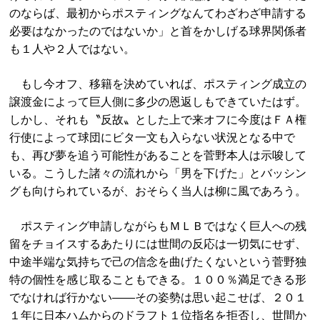
のならば、最初からポスティングなんてわざわざ申請する
必要はなかったのではないか」と首をかしげる球界関係者
も１人や２人ではない。
もし今オフ、移籍を決めていれば、ポスティング成立の
譲渡金によって巨人側に多少の恩返しもできていたはず。
しかし、それも〝反故〟とした上で来オフに今度はＦＡ権
行使によって球団にビタ一文も入らない状況となる中で
も、再び夢を追う可能性があることを菅野本人は示唆して
いる。こうした諸々の流れから「男を下げた」とバッシン
グも向けられているが、おそらく当人は柳に風であろう。
ポスティング申請しながらもＭＬＢではなく巨人への残
留をチョイスするあたりには世間の反応は一切気にせず、
中途半端な気持ちで己の信念を曲げたくないという菅野独
特の個性を感じ取ることもできる。１００％満足できる形
でなければ行かない――その姿勢は思い起こせば、２０１
１年に日本ハムからのドラフト１位指名を拒否し、世間か