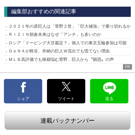
へ
編集部おすすめの関連記事
２０２１年の原巨人は「菅野２世」「巨大補強」で乗り切れるか
ＲＩＺＩＮ朝倉未来はなぜ「アンチ」も多いのか
ロシア「ドーピング大甘裁定？」個人での東京五輪参加は可能
ＤｅＮＡが梶谷、井納の巨人Ｗ流出でも慌てない理由
ＭＬＢ高評価でも移籍悩む菅野…巨人から〝困惑〟の声
PR
シェア
ツイート
送る
連載バックナンバー