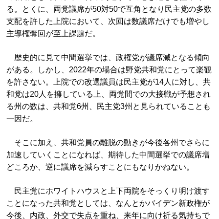
る。とくに、両党議席が50対50で互角となり民主党の多数
支配を許した上院において、次回は数議席だけでも増やし
主導権奪回が至上課題だ。
歴史的に見て中間選挙では、政権党が議席減となる傾向
がある。しかし、2022年の場合は野党共和党にとって楽観
を許さない。上院での改選議員は民主党が14人に対し、共
和党は20人を擁している上、両党間での大接戦が予想され
る州の数は、共和党6州、民主党3州と見られていることも
一因だ。
そこに加え、共和党員の離脱の動きが今後各州でさらに
加速していくことになれば、期待した中間選挙での議席増
どころか、逆に議席を減らすことにもなりかねない。
民主党にホワイトハウスと上下両院をそっくり明け渡す
ことになった共和党としては、なんとかバイデン新政権が
今後、内政、外交で失点を重ね、来年に向け祈る気持ちで