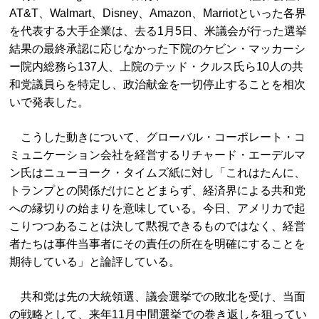
AT&T、Walmart、Disney、Amazon、Marriotといった各界
を代表する大手企業は、去る1月5日、米議会が行った選挙
結果の最終承認に応じなかった下院のケビン・マッカーシ
ー院内総務ら137人、上院のテッド・クルス氏ら10人の共
和党議員らを特定し、政治献金を一切停止することを相次
いで発表した。
こうした動きについて、グローバル・コーポレート・コ
ミュニケーション会社を経営するリチャード・エーデルマ
ン氏はニューヨーク・タイムズ紙に対し「これはたんに、
トランプとの関係だけにとどまらず、経済界による共和党
への縁切りの始まりを意味している。今日、アメリカで起
こりつつあることは決して黙視できるものではなく、経営
者たちは事件当事者にその責任の所在を明確にすることを
期待している」と論評している。
共和党は先の大統領選、議会選挙での敗北を受け、当面
の戦略として、来年11月中間選挙での巻き返しを狙ってい