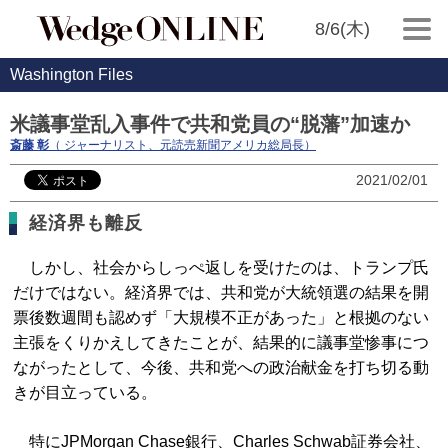
8/6(木)
Washington Files
米議事堂乱入事件で共和党員の“脱藩”加速か
斎藤 彰
（ ジャーナリスト、元読売新聞アメリカ総局長）
2021/02/01
経済界も離反
しかし、社会からしっぺ返しを受けたのは、トランプ氏
だけではない。経済界では、共和党が大統領選の結果を開
票後数週間も認めず「大規模不正があった」と根拠のない
主張をくりかえしてきたことが、結果的に議事堂惨事につ
ながったとして、今後、共和党への政治献金を打ち切る動
きが目立っている。
特にJPMorgan Chase銀行、Charles Schwab証券会社、