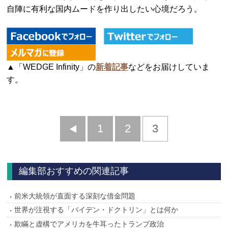
自陣に有利な国内ムードを作り出したい心境だろう。
▲「WEDGE Infinity」の
新着記事
などをお届けしていま
す。
前
1
2
3
へ
編集部おすすめの関連記事
前米大統領が直面する深刻な借金問題
世界が注視する「バイデン・ドクトリン」とは何か
欺瞞と虚構でアメリカを牛耳ったトランプ政治