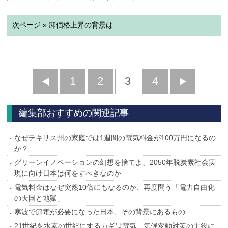
次ページ » 卸価格上昇の背景は
前
1
2
3
4
次
へ
へ
編集部おすすめの関連記事
なぜテキサス州の家庭では1週間の電気料金が100万円になるの
か？
グリーンイノベーションの幻想を捨てよ、2050年脱炭素社会実
現に向け日本は何をすべきなのか
電気料金はなぜ突然10倍にもなるのか、再度問う「電力自由化
の天国と地獄」
寒波で節電が必要になった日本、その背景にあるもの
21世紀を水素の世紀にするカギは電気、気候変動対策の主役に