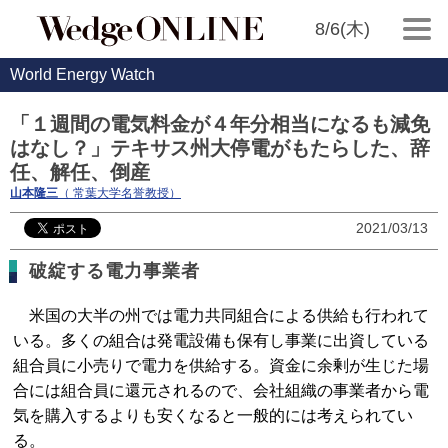
8/6(木)
World Energy Watch
「１週間の電気料金が４年分相当になるも減免
はなし？」テキサス州大停電がもたらした、辞
任、解任、倒産
山本隆三
（ 常葉大学名誉教授）
2021/03/13
破綻する電力事業者
米国の大半の州では電力共同組合による供給も行われて
いる。多くの組合は発電設備も保有し事業に出資している
組合員に小売りで電力を供給する。資金に余剰が生じた場
合には組合員に還元されるので、会社組織の事業者から電
気を購入するよりも安くなると一般的には考えられてい
る。