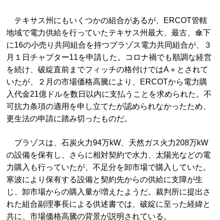
テキサス州にもいくつかの組合があるが、ERCOT管轄
地域で電力供給を行っていたテキサス州最大、最古、傘下
に16の小売り共同組合を持つブラゾス電力共同組合が、３
月１日チャプター11を申請した。コロナ禍でも順調な経営
を続け、破綻直前までフィッチの格付けではA＋とされて
いたが、２月の市場価格高騰により、ERCOTから電力購
入代金21億ドルを数日以内に支払うことを求められた。不
可抗力条項の適用を申し立てたが認められなかったため、
更生法の申請に踏み切ったものだ。
ブラゾスは、石炭火力94万kW、天然ガス火力208万kW
の設備を保有し、さらに相対契約で水力、太陽光などの電
力購入も行っていたが、不足分を卸市場で購入していた。
寒波により保有する設備と契約先からの供給に支障が生
じ、卸市場からの購入量が増えたようだ。裁判所に提出さ
れた組合副理事長による供述書では、破綻に至った経緯と
共に、市場価格高騰の背景が説明されている。