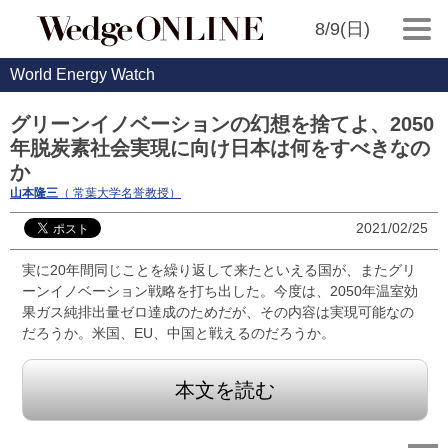
8/9(日)
World Energy Watch
グリーンイノベーションの幻想を捨てよ、2050
年脱炭素社会実現に向け日本は何をすべきなの
か
山本隆三
（ 常葉大学名誉教授）
2021/02/25
実に20年間同じことを繰り返して来たといえる国が、またグリ
ーンイノベーション戦略を打ち出した。今度は、2050年温室効
果ガス純排出量ゼロ達成のためだが、その内容は実現可能なの
だろうか。米国、EU、中国と戦えるのだろうか。
本文を読む