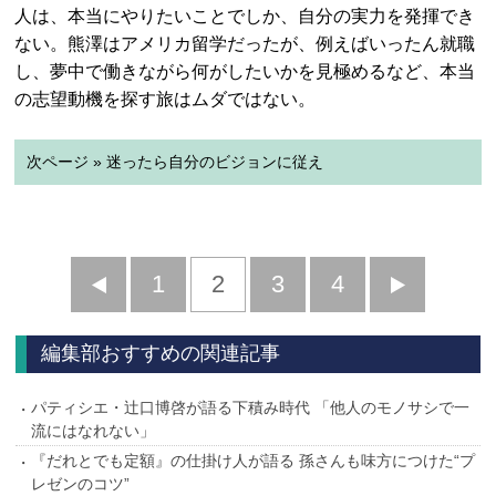
人は、本当にやりたいことでしか、自分の実力を発揮でき
ない。熊澤はアメリカ留学だったが、例えばいったん就職
し、夢中で働きながら何がしたいかを見極めるなど、本当
の志望動機を探す旅はムダではない。
次ページ » 迷ったら自分のビジョンに従え
前
1
2
3
4
次
へ
へ
編集部おすすめの関連記事
パティシエ・辻口博啓が語る下積み時代 「他人のモノサシで一
流にはなれない」
『だれとでも定額』の仕掛け人が語る 孫さんも味方につけた“プ
レゼンのコツ”