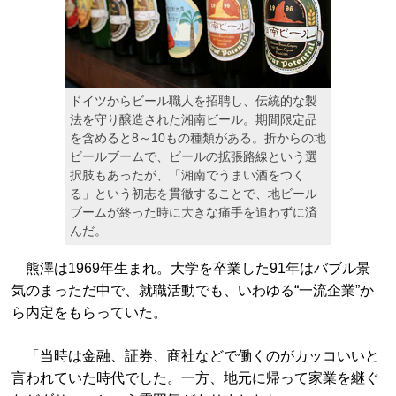
ドイツからビール職人を招聘し、伝統的な製
法を守り醸造された湘南ビール。期間限定品
を含めると8～10もの種類がある。折からの地
ビールブームで、ビールの拡張路線という選
択肢もあったが、「湘南でうまい酒をつく
る」という初志を貫徹することで、地ビール
ブームが終った時に大きな痛手を追わずに済
んだ。
熊澤は1969年生まれ。大学を卒業した91年はバブル景
気のまっただ中で、就職活動でも、いわゆる“一流企業”か
ら内定をもらっていた。
「当時は金融、証券、商社などで働くのがカッコいいと
言われていた時代でした。一方、地元に帰って家業を継ぐ