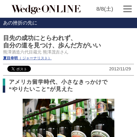
8/8(土)
あの挫折の先に
目先の成功にとらわれず、
自分の道を見つけ、歩んだ方がいい
熊澤酒造六代目蔵元 熊澤茂吉さん
夏目幸明
（ ジャーナリスト）
2012/11/29
アメリカ留学時代、小さなきっかけで
“やりたいこと”が見えた