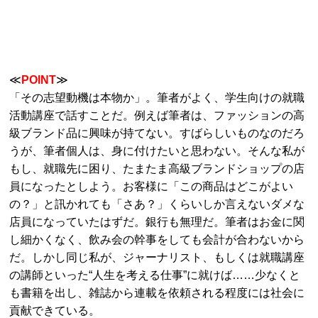
≪
POINT
≫
「その志望動機は本物か」。筆者がよく、学生向けの就職
活動講座で話すことだ。例えば筆者は、ファッションの高
級ブランド品に興味が持てない。すばらしいものなのだろ
うが、筆者個人は、身に付けたいと思わない。そんな私が
もし、就職先に困り、たまたま高級ブランドショップの店
員になったとしよう。お客様に「この商品はどこがよい
の？」と訊かれても「さあ？」くらいしか言えないダメな
店員になっていたはずだ。銀行も無理だ。筆者はお金に関
し細かくなく、飲み会の幹事をしても会計が合わないから
だ。しかし同じ私が、ジャーナリスト、もしくは就職講座
の講師といった“人生を考える仕事”に就けば……少なくと
も書籍を出し、雑誌から連載を依頼される程度には社会に
貢献できている。