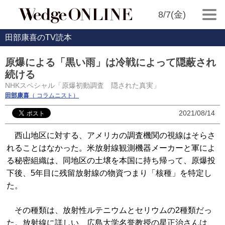
8/7(金)
田部康喜のTV読本
原爆による「黒い雨」は冷戦によって隠蔽され
続ける
NHKスペシャル「原爆初動調査 隠された真実」
田部康喜
（ コラムニスト）
2021/08/14
西山地区に対する、アメリカの調査機関の視線はそらさ
れることはなかった。米放射線観測機器メーカーと軍によ
る秘密組織は、同地区の土壌を本国に持ち帰って、原爆投
下後、5年目に残留放射線の物資つまり「核種」を特定し
た。
その種類は、放射性ルテニウムとセリウムの2種類だっ
た。放射線に詳しい、広島大学名誉教授の星正治さんは