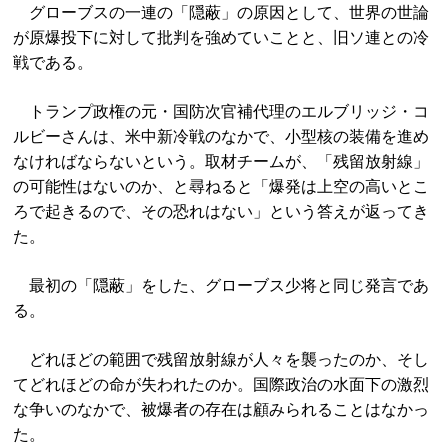
グローブスの一連の「隠蔽」の原因として、世界の世論
が原爆投下に対して批判を強めていことと、旧ソ連との冷
戦である。
トランプ政権の元・国防次官補代理のエルブリッジ・コ
ルビーさんは、米中新冷戦のなかで、小型核の装備を進め
なければならないという。取材チームが、「残留放射線」
の可能性はないのか、と尋ねると「爆発は上空の高いとこ
ろで起きるので、その恐れはない」という答えが返ってき
た。
最初の「隠蔽」をした、グローブス少将と同じ発言であ
る。
どれほどの範囲で残留放射線が人々を襲ったのか、そし
てどれほどの命が失われたのか。国際政治の水面下の激烈
な争いのなかで、被爆者の存在は顧みられることはなかっ
た。