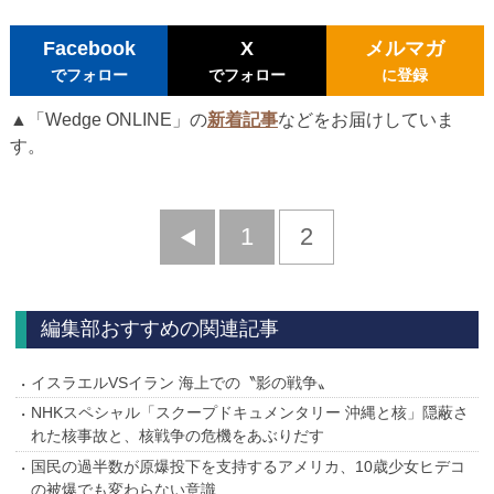
Facebook
X
メルマガ
でフォロー
でフォロー
に登録
▲「Wedge ONLINE」の
新着記事
などをお届けしていま
す。
前
1
2
へ
編集部おすすめの関連記事
イスラエルVSイラン 海上での〝影の戦争〟
NHKスペシャル「スクープドキュメンタリー 沖縄と核」隠蔽さ
れた核事故と、核戦争の危機をあぶりだす
国民の過半数が原爆投下を支持するアメリカ、10歳少女ヒデコ
の被爆でも変わらない意識