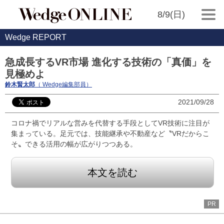
8/9(日)
Wedge REPORT
急成長するVR市場 進化する技術の「真価」を
見極めよ
鈴木賢太郎
（ Wedge編集部員）
2021/09/28
コロナ禍でリアルな営みを代替する手段としてVR技術に注目が
集まっている。足元では、技能継承や不動産など〝VRだからこ
そ〟できる活用の幅が広がりつつある。
本文を読む
PR