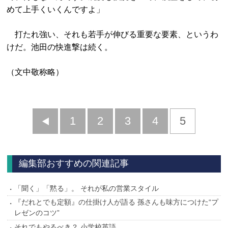
めて上手くいくんですよ」
打たれ強い、それも若手が伸びる重要な要素、というわ
けだ。池田の快進撃は続く。
（文中敬称略）
前
1
2
3
4
5
へ
編集部おすすめの関連記事
「聞く」「黙る」。 それが私の営業スタイル
『だれとでも定額』の仕掛け人が語る 孫さんも味方につけた“プ
レゼンのコツ”
それでもやるべき？ 小学校英語