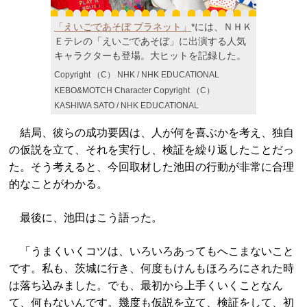
「えいごであそぼ プラネット」
*には、ＮＨＫ
Ｅテレの「えいごであそぼ」に出演する人気
キャラクターも登場。大ヒットを記録した。
Copyright （C） NHK / NHK EDUCATIONAL
KEBO&MOTCH Character Copyright （C）
KASHIWA SATO / NHK EDUCATIONAL
結局、彼らの成功要因は、人が何を喜ぶかを考え、独自
の仮説を立て、それを実行し、検証を繰り返したことだっ
た。そう考えると、今回取材した池田の行動が非常に合理
的なことがわかる。
最後に、池田はこう語った。
「うまくいくコツは、いろいろあってもへこまないこと
です。私も、茨城に行き、何度もけんもほろろにされた時
は落ち込みました。でも、最初から上手くいくことなん
て、何もないんです。幾度も仮説を立て、検証をして、初