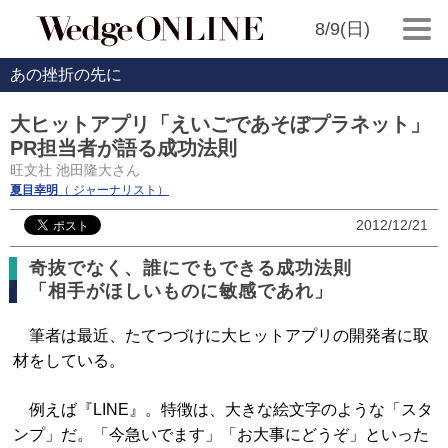
8/9(日)
あの挫折の先に
大ヒットアプリ「えいごであそぼプラネット」
PR担当者が語る成功法則
旺文社 池田隆大さん
夏目幸明
（ ジャーナリスト）
2012/12/21
奇抜でなく、誰にでもできる成功法則
「相手がほしいものに敏感であれ」
筆者は最近、たてつづけに大ヒットアプリの開発者に取
材をしている。
例えば『LINE』。特徴は、大きな絵文字のような「スタ
ンプ」だ。「今急いでます」「お大事にどうぞ」といった