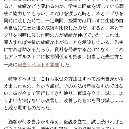
ると、成績がどう変わるのか。学生にiPadを渡している高
校に協力してもらい、本だけを渡した時と、本とアプリを
同時に渡した時で、一定期間、授業では用いずに生徒の自
学自習に任せた後の成績を比較したのだ。すると、本とア
プリを同時に渡した時の方が成績が伸びていた。これは、
導入すれば生徒の成績が上がることを示唆している。先生
にすれば助かるだろう。資料を発表するだけでなく、これ
もアップルストアに教育関係者を招き、担当した先生方と
*
一緒に
報告イベントを開催
した。
特筆すべきは、これら販促の方法はすべて池田自身が考
え出したもの、という点だ。その方法は奇抜なものではな
い。彼が今まで実行してきた通り、仮説を立て、試し、よ
りよい方法はないか改善し、改善したものを再び試し……
と繰り返すものだった。
顧客が何を喜ぶかを考え、仮説を立て、試し続ければビ
ジネスは変わる。池田の軌跡は、その好例と言っていい。