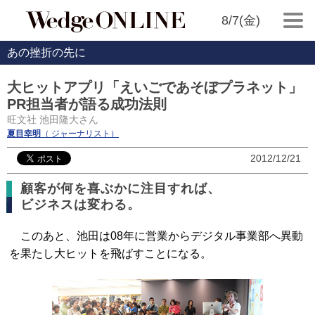
8/7(金)
あの挫折の先に
大ヒットアプリ「えいごであそぼプラネット」
PR担当者が語る成功法則
旺文社 池田隆大さん
夏目幸明
（ ジャーナリスト）
2012/12/21
顧客が何を喜ぶかに注目すれば、
ビジネスは変わる。
このあと、池田は08年に営業からデジタル事業部へ異動
を果たし大ヒットを飛ばすことになる。