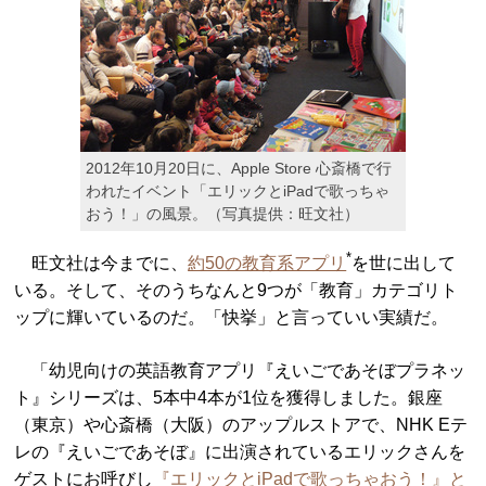
2012年10月20日に、Apple Store 心斎橋で行
われたイベント「エリックとiPadで歌っちゃ
おう！」の風景。（写真提供：旺文社）
*
旺文社は今までに、
約50の教育系アプリ
を世に出して
いる。そして、そのうちなんと9つが「教育」カテゴリト
ップに輝いているのだ。「快挙」と言っていい実績だ。
「幼児向けの英語教育アプリ『えいごであそぼプラネッ
ト』シリーズは、5本中4本が1位を獲得しました。銀座
（東京）や心斎橋（大阪）のアップルストアで、NHK Eテ
レの『えいごであそぼ』に出演されているエリックさんを
ゲストにお呼びし
『エリックとiPadで歌っちゃおう！』と