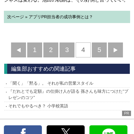
次ページ » アプリPR担当者の成功事例とは？
前
1
2
3
4
5
へ
へ
編集部おすすめの関連記事
「聞く」「黙る」。 それが私の営業スタイル
『だれとでも定額』の仕掛け人が語る 孫さんも味方につけた“プ
レゼンのコツ”
それでもやるべき？ 小学校英語
PR