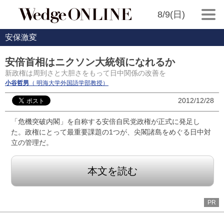
8/9(日)
安保激変
安倍首相はニクソン大統領になれるか
新政権は周到さと大胆さをもって日中関係の改善を
小谷哲男
（ 明海大学外国語学部教授）
2012/12/28
「危機突破内閣」を自称する安倍自民党政権が正式に発足し
た。政権にとって最重要課題の1つが、尖閣諸島をめぐる日中対
立の管理だ。
本文を読む
PR