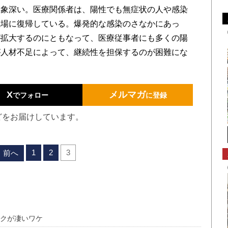
象深い。医療関係者は、陽性でも無症状の人や感染
職場に復帰している。爆発的な感染のさなかにあっ
が拡大するのにともなって、医療従事者にも多くの陽
が人材不足によって、継続性を担保するのが困難にな
X
メルマガ
でフォロー
に登録
どをお届けしています。
1
2
3
前へ
スクが凄いワケ