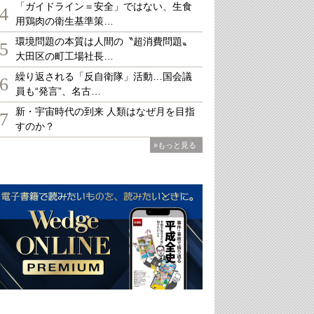
「ガイドライン＝安全」ではない、生食
4
用鶏肉の衛生基準策…
環境問題の本質は人間の〝超消費問題〟
5
大田区の町工場社長…
繰り返される「反自衛隊」活動…国会議
6
員も“発言”、名古…
新・宇宙時代の到来 人類はなぜ月を目指
7
すのか？
»もっと見る