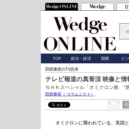
TOP
政治・経済
国際
ビ
田部康喜のTV読本
テレビ報道の真骨頂 映像と
ＮＨＫスペシャル「オミクロン株 “第
田部康喜
（ コラムニスト）
印
オミクロンに襲われている、英国と