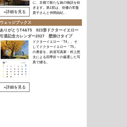
に、京都で新たな旅の物語を紡
ぎます。第1部は、俳優の常盤
»詳細を見る
貴子さんと仲間由紀…
ウェッジブックス
ありがとうT4&T5 923形ドクターイエロー
引退記念カレンダー2027 壁掛けタイプ
ドクターイエロー「T4」、そ
してドクターイエロー「T5」
の勇姿を、鉄道写真家・村上悠
太による四季折々の厳選した写
真で綴る。
»詳細を見る