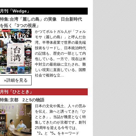
月刊「Wedge」
特集:台湾「麗しの島」の実像 日台新時代
を拓く「3つの視座」
かつてポルトガル人が「フォル
モサ（麗しの島）」と呼んだ台
湾。半導体産業で世界の最先端
技術をリードし、日本統治時代
の記憶も、歴史の一部として内
包している。一方で、現在は米
中対立の最前線に立たされ、難
しい現実に直面している。国際
社会で複雑な立…
»詳細を見る
月刊「ひととき」
特集:京都 2と5の物語
日本の文化や風土、人々の営み
を伝え、旅へと誘ってきた「ひ
ととき」。当誌が幾度となく特
集してきたのが京都です。創刊
25周年を迎える今号では、
〝2〟と〝5〟をキーワード