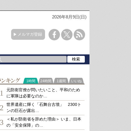
2026年8月9日(日)
メルマガ登録
ランキング
1時間
24時間
1週間
いいね
元防衛官僚が問いたいこと、平和のため
1
に軍隊は必要なのか…
世界遺産に輝く「石舞台古墳」 2300ト
2
ンの巨石が露出…
＜私が防衛省を辞めた理由＞ いま、日本
3
の「安全保障」の…