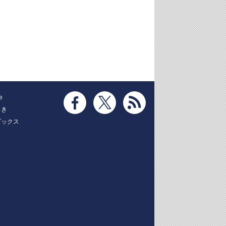
e
とき
ブックス