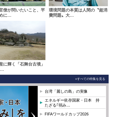
官僚が問いたいこと、平
環境問題の本質は人間の〝超消
めに…
費問題〟大…
産に輝く「石舞台古墳」
0…
»すべての特集を見る
台湾「麗しの島」の実像
エネルギー依存国家・日本 持
たざる｢弱み…
FIFAワールドカップ2026