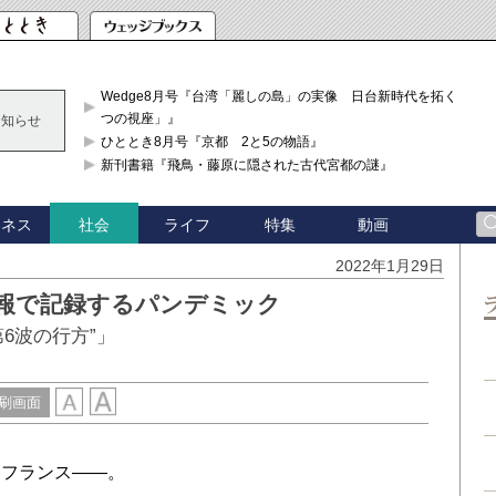
Wedge8月号『台湾「麗しの島」の実像 日台新時代を拓く「3
つの視座」』
お知らせ
ひととき8月号『京都 2と5の物語』
新刊書籍『飛鳥・藤原に隠された古代宮都の謎』
ジネス
ライフ
特集
動画
社会
2022年1月29日
情報で記録するパンデミック
6波の行方”」
刷画面
フランス――。