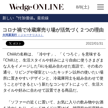
8/8(土)
新しい〝付加価値〟最前線
コロナ禍で冷蔵庫売り場が活気づく２つの理由
大河原克行
（ ジャーナリスト）
2022/01/31
Chiiilの名称は、「冷やす」、「くつろぐ」を意味する
｢Chill｣と、生活スタイルや好みにより自由に使うさまざま
な人をイメージした｢iii｣を組み合わせた造語で、その名の
通り、リビングや寝室といったキッチン以外の使いたい場
所に置きやすいデザインと、冷蔵庫同士を組み合わせて使
うことができるという新たなコンセプトによって、生活ス
タイルや好みに合わせて設置できる商品だ。
「ソファーの近くに置いて、お気に入りの飲み物やお酒