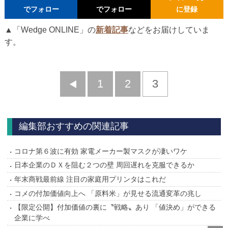
でフォロー
でフォロー
に登録
▲「Wedge ONLINE」の
新着記事
などをお届けしていま
す。
前
1
2
3
へ
編集部おすすめの関連記事
コロナ第６波に有効 家電メーカー製マスクが凄いワケ
日本企業のＤＸを阻む２つの壁 周回遅れを克服できるか
年末商戦最前線 注目の家庭用プリンタはこれだ
コメの付加価値向上へ 「原料米」が見せる流通変革の兆し
【限定公開】付加価値の裏に〝戦略〟あり 「値決め」ができる
企業に学べ